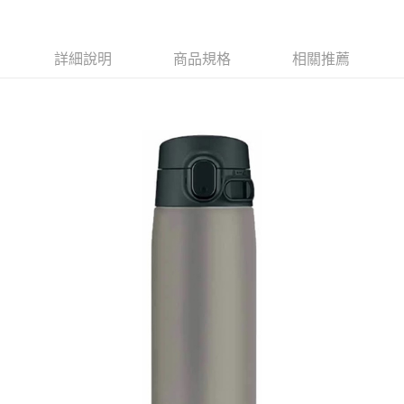
萊爾富取貨付款
※ 請注意：結帳手續完成當下不需立刻繳費，但若您需要取消訂單，請聯絡
每筆NT$65，滿NT$490(含以上)免運費
購買商品的店家。未經商家同意取消之訂單仍視為有效，需透過AFTEE先享
後付繳納相關費用。
付款後萊爾富取貨
※ 交易是否成功請以「AFTEE先享後付 」之結帳頁面顯示為準，若有關於
詳細說明
商品規格
相關推薦
是否繳費成功／繳費後需取消欲退款等相關疑問，請聯繫「AFTEE先享後付
每筆NT$65，滿NT$490(含以上)免運費
客戶支援中心」
https://netprotections.freshdesk.com/support/home
7-11取貨付款
【注意事項】
１．透過由恩沛科技股份有限公司提供之「AFTEE先享後付」服務完成之交
每筆NT$65，滿NT$490(含以上)免運費
易，需依本服務之必要範圍內提供個人資料，並將交易相關給付款項請求債
權轉讓予恩沛科技股份有限公司。
付款後7-11取貨
２．關於個人資料處理事宜，請瀏覽以下網址：
每筆NT$65，滿NT$490(含以上)免運費
https://aftee.tw/terms/#terms3
３．未成年的使用者請事先徵得法定代理人或監護人之同意方可使用
宅配(本島)
「AFTEE先享後付」，若未經同意申辦者引起之損失，本公司不負相關責
任。
每筆NT$100，滿NT$790(含以上)免運費
４．使用「AFTEE先享後付」時，將依據個別帳號之用戶狀況，依本公司即
時審查核予不同之上限額度；若仍有額度不足之情形，本公司將視審查結果
付款後寶雅門市自取(由倉庫統一出貨)
請求用戶進行身份認證。
每筆NT$80，滿NT$290(含以上)免運費
５．嚴禁一人註冊多個帳號或使用他人資訊註冊。若發現惡意使用之情形，
恩沛科技股份有限公司將有權停止該用戶之使用額度並採取法律行動。