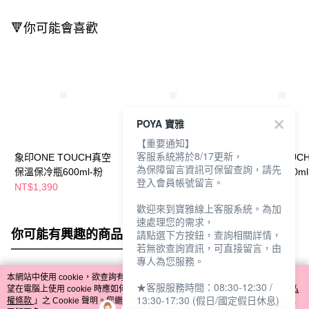
🔻你可能會喜歡
POYA 寶雅
【重要通知】
客服系統將於8/17更新，
象印ONE TOUCH真空
象印ONE TOUCH真空
象印ONE TOUC
為保障留言資訊可保留查詢，請先
保溫保冷瓶600ml-粉
保溫保冷瓶480ml-白
保溫保冷瓶480ml
登入會員帳號留言。
NT$1,390
NT$1,290
NT$1,290
歡迎來到寶雅線上客服系統。為加
速處理您的需求，
你可能有興趣的商品
全站排行
請點選下方按鈕，查詢相關詳情，
若無欲查詢資訊，可直接留言，由
專人為您服務。
本網站中使用 cookie，欲查詢有關本網站使用 cookie 方式之詳情，及若您不希
★客服服務時間：08:30-12:30 /
熱門標籤
望在電腦上使用 cookie 時應如何變更電腦的 cookie 設定，請參閱本網站「
隱私
13:30-17:30 (假日/國定假日休息)
權條款
」之 Cookie 聲明。您繼續使用本網站即表示您同意本公司得按本網站使