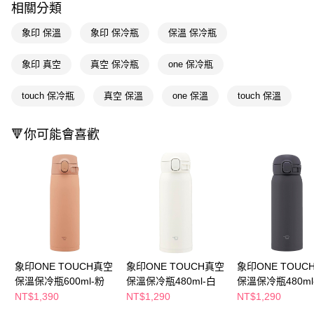
相關分類
Apple Pay
象印 保溫
象印 保冷瓶
保溫 保冷瓶
街口支付
象印 真空
真空 保冷瓶
one 保冷瓶
悠遊付
touch 保冷瓶
真空 保溫
one 保溫
touch 保溫
Google Pay
AFTEE先享後付
🔻你可能會喜歡
相關說明
【關於「AFTEE先享後付」】
即享券
AFTEE先享後付是「在收到商品之後才付款」的支付方式。 讓您購物簡單
便利好安心！
１．簡單：不需註冊會員、不需綁卡、不需儲值。
運送方式
２．便利：只要手機號碼，簡訊認證，即可結帳。
３．安心：先確認商品／服務後，再付款。
全家取貨付款
每筆NT$65，滿NT$390(含以上)免運費
【「AFTEE先享後付」結帳流程】
１．於結帳方式選擇「AFTEE先享後付」後，將跳轉至「AFTEE先享後付」
象印ONE TOUCH真空
象印ONE TOUCH真空
象印ONE TOUC
付款後全家取貨
結帳頁面，進行簡訊認證並確認金額後，即可完成結帳。
保溫保冷瓶600ml-粉
保溫保冷瓶480ml-白
保溫保冷瓶480ml
２．訂單成立數日內，您將收到繳費通知簡訊。
每筆NT$65，滿NT$390(含以上)免運費
３．收到繳費通知簡訊後14天內，點擊此簡訊中的連結，可透過四大超商／
NT$1,390
NT$1,290
NT$1,290
ATM／網路銀行／等多元方式進行付款，方視為交易完成。