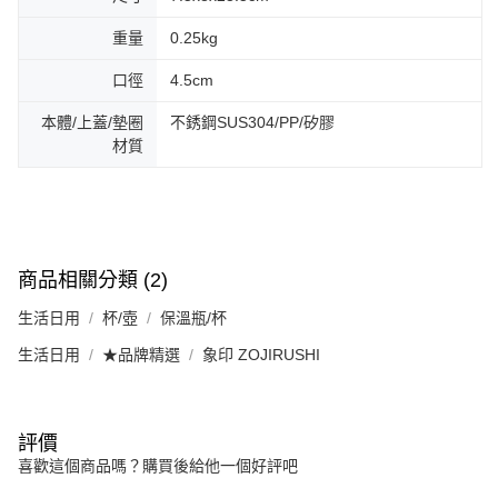
重量
0.25kg
口徑
4.5cm
本體/上蓋/墊圈
不銹鋼SUS304/PP/矽膠
材質
商品相關分類 (2)
生活日用
杯/壺
保溫瓶/杯
生活日用
★品牌精選
象印 ZOJIRUSHI
評價
喜歡這個商品嗎？購買後給他一個好評吧