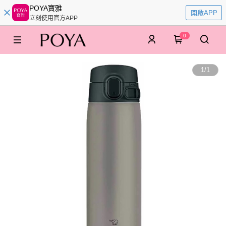
POYA寶雅
開啟APP
立刻使用官方APP
0
1
/
1