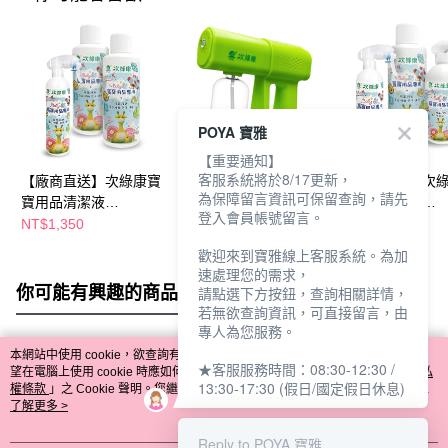
POYA 寶雅
【重要通知】
客服系統將於8/17更新，
【廠商直送】次綠康寶
【廠商直送】次綠康極
【廠商直送】次
為保障留言資訊可保留查詢，請先
寶用品清潔液
速滅菌槍380ml商務版
寶用品清潔液
登入會員帳號留言。
1L*2+350ml*1
1L+350ml+500ml
NT$1,350
NT$1,800
NT$1,180
歡迎來到寶雅線上客服系統。為加
速處理您的需求，
你可能有興趣的商品
全站排行
請點選下方按鈕，查詢相關詳情，
若無欲查詢資訊，可直接留言，由
專人為您服務。
本網站中使用 cookie，欲查詢有關本網站使用 cookie 方式之詳情，及若您不希
★客服服務時間：08:30-12:30 /
熱門標籤
望在電腦上使用 cookie 時應如何變更電腦的 cookie 設定，請參閱本網站「
隱私
13:30-17:30 (假日/國定假日休息)
權條款
」之 Cookie 聲明。您繼續使用本網站即表示您同意本公司得按本網站使
用條款之 Cookie 聲明使用 cookie。
了解更多 >
Reply to POYA 寶雅