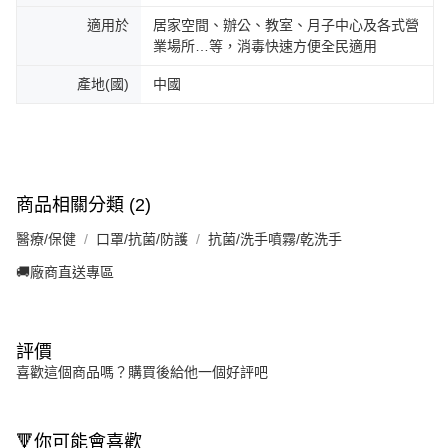
適用於
居家空間、辦公、教室、月子中心及各式營
業場所…等，消毒快速方便全民適用
產地(國)
中國
商品相關分類 (2)
醫療/保健
口罩/抗菌/防護
抗菌/洗手噴霧/乾洗手
🚚廠商直送專區
評價
喜歡這個商品嗎？購買後給他一個好評吧
🔻你可能會喜歡