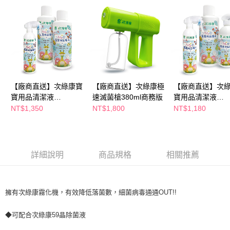
後付繳納相關費用。
※ 交易是否成功請以「AFTEE先享後付 」之結帳頁面顯示為準，若有關於
是否繳費成功／繳費後需取消欲退款等相關疑問，請聯繫「AFTEE先享後付
客戶支援中心」
https://netprotections.freshdesk.com/support/home
【注意事項】
１．透過由恩沛科技股份有限公司提供之「AFTEE先享後付」服務完成之交
易，需依本服務之必要範圍內提供個人資料，並將交易相關給付款項請求債
權轉讓予恩沛科技股份有限公司。
【廠商直送】次綠康寶
【廠商直送】次綠康極
【廠商直送】次
２．關於個人資料處理事宜，請瀏覽以下網址：
寶用品清潔液
速滅菌槍380ml商務版
寶用品清潔液
https://aftee.tw/terms/#terms3
３．未成年的使用者請事先徵得法定代理人或監護人之同意方可使用
1L*2+350ml*1
1L+350ml+500ml
NT$1,350
NT$1,800
NT$1,180
「AFTEE先享後付」，若未經同意申辦者引起之損失，本公司不負相關責
任。
４．使用「AFTEE先享後付」時，將依據個別帳號之用戶狀況，依本公司即
時審查核予不同之上限額度；若仍有額度不足之情形，本公司將視審查結果
請求用戶進行身份認證。
詳細說明
商品規格
相關推薦
５．嚴禁一人註冊多個帳號或使用他人資訊註冊。若發現惡意使用之情形，
恩沛科技股份有限公司將有權停止該用戶之使用額度並採取法律行動。
擁有次綠康霧化機，有效降低落菌數，細菌病毒通通OUT!!
◆可配合次綠康59晶除菌液