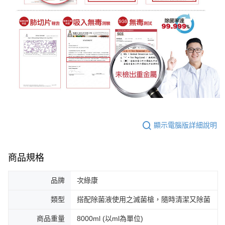
顯示電腦版詳細說明
商品規格
品牌
次綠康
類型
搭配除菌液使用之滅菌槍，隨時清潔又除菌
商品重量
8000ml (以ml為單位)