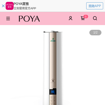
POYA寶雅
開啟APP
立刻使用官方APP
0
1
/
2