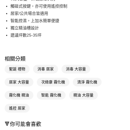
觸碰式按鍵，亦可使用遙控控制
街口支付
居家/公共場合皆適用
悠遊付
智能控濕，上加水簡單便捷
獨立精油槽設計
Google Pay
建議坪數25-35坪
AFTEE先享後付
相關說明
【關於「AFTEE先享後付」】
相關分類
AFTEE先享後付是「在收到商品之後才付款」的支付方式。 讓您購物簡單
運送方式
便利好安心！
聖誕 禮物
消毒 居家
消毒 大容量
１．簡單：不需註冊會員、不需綁卡、不需儲值。
宅配(廠商直送🚚)
２．便利：只要手機號碼，簡訊認證，即可結帳。
每筆NT$100，滿NT$590(含以上)免運費
３．安心：先確認商品／服務後，再付款。
居家 大容量
次綠康 霧化機
清淨 霧化機
宅配(離島廠商直送🚚)
【「AFTEE先享後付」結帳流程】
霧化機 精油
智能 霧化機
精油 大容量
１．於結帳方式選擇「AFTEE先享後付」後，將跳轉至「AFTEE先享後付」
每筆NT$300
結帳頁面，進行簡訊認證並確認金額後，即可完成結帳。
２．訂單成立數日內，您將收到繳費通知簡訊。
遙控 居家
３．收到繳費通知簡訊後14天內，點擊此簡訊中的連結，可透過四大超商／
ATM／網路銀行／等多元方式進行付款，方視為交易完成。
※ 請注意：結帳手續完成當下不需立刻繳費，但若您需要取消訂單，請聯絡
🔻你可能會喜歡
購買商品的店家。未經商家同意取消之訂單仍視為有效，需透過AFTEE先享