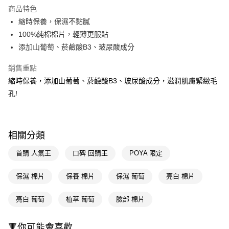
超商取貨付款
商品特色
LINE Pay
縮時保養，保濕不黏膩
100%純棉棉片，輕薄更服貼
Apple Pay
添加山葡萄、菸鹼酸B3、玻尿酸成分
街口支付
銷售重點
悠遊付
縮時保養，添加山葡萄、菸鹼酸B3、玻尿酸成分，滋潤肌膚緊緻毛
孔!
Google Pay
AFTEE先享後付
相關說明
相關分類
【關於「AFTEE先享後付」】
即享券
AFTEE先享後付是「在收到商品之後才付款」的支付方式。 讓您購物簡單
首購 人氣王
口碑 回購王
POYA 限定
便利好安心！
１．簡單：不需註冊會員、不需綁卡、不需儲值。
運送方式
２．便利：只要手機號碼，簡訊認證，即可結帳。
保濕 棉片
保養 棉片
保濕 葡萄
亮白 棉片
３．安心：先確認商品／服務後，再付款。
全家取貨付款
亮白 葡萄
植萃 葡萄
臉部 棉片
每筆NT$65，滿NT$390(含以上)免運費
【「AFTEE先享後付」結帳流程】
１．於結帳方式選擇「AFTEE先享後付」後，將跳轉至「AFTEE先享後付」
付款後全家取貨
結帳頁面，進行簡訊認證並確認金額後，即可完成結帳。
🔻你可能會喜歡