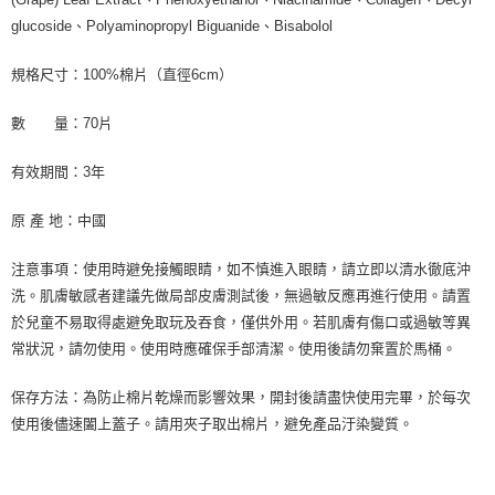
glucoside、Polyaminopropyl Biguanide、Bisabolol
規格尺寸：100%棉片（直徑6cm）
數 量：70片
有效期間：3年
原 產 地：中國
注意事項：使用時避免接觸眼睛，如不慎進入眼睛，請立即以清水徹底沖
洗。肌膚敏感者建議先做局部皮膚測試後，無過敏反應再進行使用。請置
於兒童不易取得處避免取玩及吞食，僅供外用。若肌膚有傷口或過敏等異
常狀況，請勿使用。使用時應確保手部清潔。使用後請勿棄置於馬桶。
保存方法：為防止棉片乾燥而影響效果，開封後請盡快使用完畢，於每次
使用後儘速闔上蓋子。請用夾子取出棉片，避免產品汙染變質。