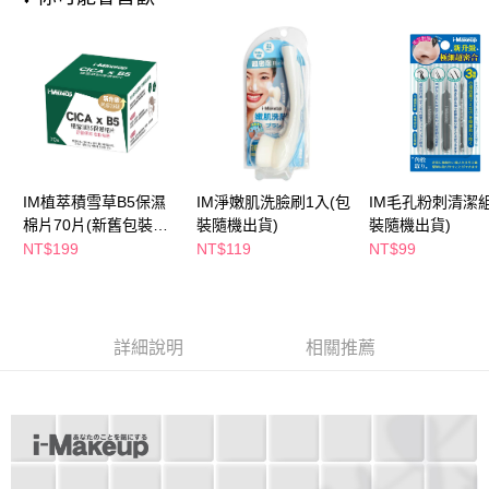
２．訂單成立數日內，您將收到繳費通知簡訊。
每筆NT$65，滿NT$390(含以上)免運費
３．收到繳費通知簡訊後14天內，點擊此簡訊中的連結，可透過四大超商／
ATM／網路銀行／等多元方式進行付款，方視為交易完成。
萊爾富取貨付款
※ 請注意：結帳手續完成當下不需立刻繳費，但若您需要取消訂單，請聯絡
每筆NT$65，滿NT$490(含以上)免運費
購買商品的店家。未經商家同意取消之訂單仍視為有效，需透過AFTEE先享
後付繳納相關費用。
付款後萊爾富取貨
※ 交易是否成功請以「AFTEE先享後付 」之結帳頁面顯示為準，若有關於
是否繳費成功／繳費後需取消欲退款等相關疑問，請聯繫「AFTEE先享後付
每筆NT$65，滿NT$490(含以上)免運費
客戶支援中心」
https://netprotections.freshdesk.com/support/home
7-11取貨付款
【注意事項】
IM植萃積雪草B5保濕
IM淨嫩肌洗臉刷1入(包
IM毛孔粉刺清潔組
１．透過由恩沛科技股份有限公司提供之「AFTEE先享後付」服務完成之交
每筆NT$65，滿NT$490(含以上)免運費
棉片70片(新舊包裝隨
裝隨機出貨)
裝隨機出貨)
易，需依本服務之必要範圍內提供個人資料，並將交易相關給付款項請求債
機出貨)
NT$199
NT$119
NT$99
權轉讓予恩沛科技股份有限公司。
付款後7-11取貨
２．關於個人資料處理事宜，請瀏覽以下網址：
每筆NT$65，滿NT$490(含以上)免運費
https://aftee.tw/terms/#terms3
３．未成年的使用者請事先徵得法定代理人或監護人之同意方可使用
宅配(本島)
「AFTEE先享後付」，若未經同意申辦者引起之損失，本公司不負相關責
詳細說明
相關推薦
任。
每筆NT$100，滿NT$790(含以上)免運費
４．使用「AFTEE先享後付」時，將依據個別帳號之用戶狀況，依本公司即
時審查核予不同之上限額度；若仍有額度不足之情形，本公司將視審查結果
付款後寶雅門市自取(由倉庫統一出貨)
請求用戶進行身份認證。
每筆NT$80，滿NT$290(含以上)免運費
５．嚴禁一人註冊多個帳號或使用他人資訊註冊。若發現惡意使用之情形，
恩沛科技股份有限公司將有權停止該用戶之使用額度並採取法律行動。