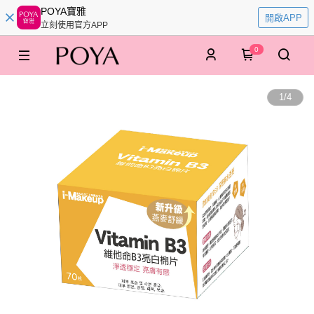
POYA寶雅
開啟APP
立刻使用官方APP
0
1
/
4