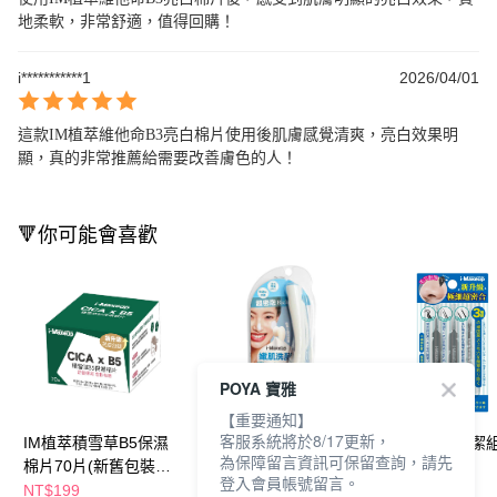
地柔軟，非常舒適，值得回購！
i***********1
2026/04/01
這款IM植萃維他命B3亮白棉片使用後肌膚感覺清爽，亮白效果明
顯，真的非常推薦給需要改善膚色的人！
🔻你可能會喜歡
POYA 寶雅
【重要通知】
客服系統將於8/17更新，
IM植萃積雪草B5保濕
IM淨嫩肌洗臉刷1入(包
IM毛孔粉刺清潔組
為保障留言資訊可保留查詢，請先
棉片70片(新舊包裝隨
裝隨機出貨)
裝隨機出貨)
登入會員帳號留言。
機出貨)
NT$199
NT$119
NT$99