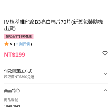
IM植萃維他命B3亮白棉片70片(新舊包裝隨機
出貨)
超取滿NT$390免運
5
(
2
則評價
)
NT$199
付款與運送方式
超取滿NT$390免運
付款方式
商品特色
POYA支付
商品編號
信用卡一次付款
10407049