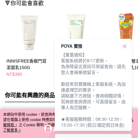
🔻你可能會喜歡
POYA 寶雅
【重要通知】
客服系統將於8/17更新，
INNISFREE香榧鬥荳
INNISFREE綠茶保濕
MEISHOKU深層
為保障留言資訊可保留查詢，請先
潔面乳150G
胺基酸潔面乳150G
毛孔溫熱潔面乳18
登入會員帳號留言。
NT$380
NT$380
NT$395
NT$439
歡迎來到寶雅線上客服系統。為加
速處理您的需求，
你可能有興趣的商品
全站排行
請點選下方按鈕，查詢相關詳情，
若無欲查詢資訊，可直接留言，由
專人為您服務。
本網站中使用 cookie，欲查詢有關本網站使用 cookie 方式之詳情，及若您不希
★客服服務時間：08:30-12:30 /
熱門標籤
望在電腦上使用 cookie 時應如何變更電腦的 cookie 設定，請參閱本網站「
隱私
13:30-17:30 (假日/國定假日休息)
權條款
」之 Cookie 聲明。您繼續使用本網站即表示您同意本公司得按本網站使
用條款之 Cookie 聲明使用 cookie。
了解更多 >