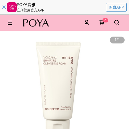
POYA寶雅
開啟APP
立刻使用官方APP
0
1
/
1