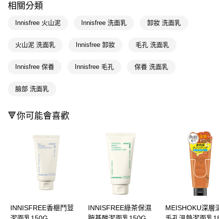
相關分類
Apple Pay
Innisfree 火山泥
Innisfree 洗面乳
卸妝 洗面乳
街口支付
火山泥 洗面乳
Innisfree 卸妝
毛孔 洗面乳
悠遊付
Innisfree 保養
Innisfree 毛孔
保養 洗面乳
Google Pay
AFTEE先享後付
臉部 洗面乳
相關說明
【關於「AFTEE先享後付」】
🔻你可能會喜歡
即享券
AFTEE先享後付是「在收到商品之後才付款」的支付方式。 讓您購物簡單
便利好安心！
１．簡單：不需註冊會員、不需綁卡、不需儲值。
運送方式
２．便利：只要手機號碼，簡訊認證，即可結帳。
３．安心：先確認商品／服務後，再付款。
全家取貨付款
每筆NT$65，滿NT$390(含以上)免運費
【「AFTEE先享後付」結帳流程】
１．於結帳方式選擇「AFTEE先享後付」後，將跳轉至「AFTEE先享後付」
付款後全家取貨
結帳頁面，進行簡訊認證並確認金額後，即可完成結帳。
２．訂單成立數日內，您將收到繳費通知簡訊。
每筆NT$65，滿NT$390(含以上)免運費
３．收到繳費通知簡訊後14天內，點擊此簡訊中的連結，可透過四大超商／
INNISFREE香榧鬥荳
INNISFREE綠茶保濕
MEISHOKU深層
ATM／網路銀行／等多元方式進行付款，方視為交易完成。
潔面乳150G
胺基酸潔面乳150G
毛孔溫熱潔面乳18