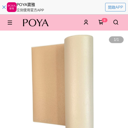
POYA寶雅
開啟APP
立刻使用官方APP
0
1
/
1