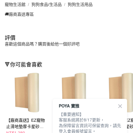
寵物生活館
狗狗食品/生活品
狗狗生活用品
🚚廠商直送專區
評價
喜歡這個商品嗎？購買後給他一個好評吧
🔻你可能會喜歡
POYA 寶雅
【重要通知】
客服系統將於8/17更新，
【廠商直送】EZ寵物
【廠商直送】EZ寵物
【廠商直送】EZ
為保障留言資訊可保留查詢，請先
止滑地墊摩卡星砂
止滑地墊摩卡星砂
止滑地墊摩卡星
登入會員帳號留言。
45*120cm-考克款
180*120cm-可切款
80*50cm-攜帶款