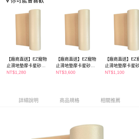
🔻你可能會喜歡
購買商品的店家。未經商家同意取消之訂單仍視為有效，需透過AFTEE先享
後付繳納相關費用。
※ 交易是否成功請以「AFTEE先享後付 」之結帳頁面顯示為準，若有關於
是否繳費成功／繳費後需取消欲退款等相關疑問，請聯繫「AFTEE先享後付
客戶支援中心」
https://netprotections.freshdesk.com/support/home
【注意事項】
１．透過由恩沛科技股份有限公司提供之「AFTEE先享後付」服務完成之交
易，需依本服務之必要範圍內提供個人資料，並將交易相關給付款項請求債
權轉讓予恩沛科技股份有限公司。
【廠商直送】EZ寵物
【廠商直送】EZ寵物
【廠商直送】EZ
２．關於個人資料處理事宜，請瀏覽以下網址：
止滑地墊摩卡星砂
止滑地墊摩卡星砂
止滑地墊摩卡星
https://aftee.tw/terms/#terms3
45*120cm-考克款
180*120cm-可切款
80*50cm-攜帶款
NT$1,280
NT$3,600
NT$1,100
３．未成年的使用者請事先徵得法定代理人或監護人之同意方可使用
「AFTEE先享後付」，若未經同意申辦者引起之損失，本公司不負相關責
任。
４．使用「AFTEE先享後付」時，將依據個別帳號之用戶狀況，依本公司即
時審查核予不同之上限額度；若仍有額度不足之情形，本公司將視審查結果
詳細說明
商品規格
相關推薦
請求用戶進行身份認證。
５．嚴禁一人註冊多個帳號或使用他人資訊註冊。若發現惡意使用之情形，
恩沛科技股份有限公司將有權停止該用戶之使用額度並採取法律行動。