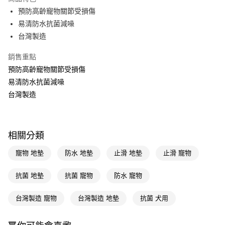
Apple Pay
預防高齡寵物關節受損傷
易清防水抗菌減噪
街口支付
台灣製造
悠遊付
銷售重點
Google Pay
預防高齡寵物關節受損傷
易清防水抗菌減噪
AFTEE先享後付
台灣製造
相關說明
【關於「AFTEE先享後付」】
AFTEE先享後付是「在收到商品之後才付款」的支付方式。 讓您購物簡單
運送方式
便利好安心！
１．簡單：不需註冊會員、不需綁卡、不需儲值。
相關分類
宅配(廠商直送🚚)
２．便利：只要手機號碼，簡訊認證，即可結帳。
每筆NT$100，滿NT$590(含以上)免運費
３．安心：先確認商品／服務後，再付款。
寵物 地墊
防水 地墊
止滑 地墊
止滑 寵物
【「AFTEE先享後付」結帳流程】
抗菌 地墊
抗菌 寵物
防水 寵物
１．於結帳方式選擇「AFTEE先享後付」後，將跳轉至「AFTEE先享後付」
結帳頁面，進行簡訊認證並確認金額後，即可完成結帳。
２．訂單成立數日內，您將收到繳費通知簡訊。
台灣製造 寵物
台灣製造 地墊
抗菌 犬用
３．收到繳費通知簡訊後14天內，點擊此簡訊中的連結，可透過四大超商／
ATM／網路銀行／等多元方式進行付款，方視為交易完成。
※ 請注意：結帳手續完成當下不需立刻繳費，但若您需要取消訂單，請聯絡