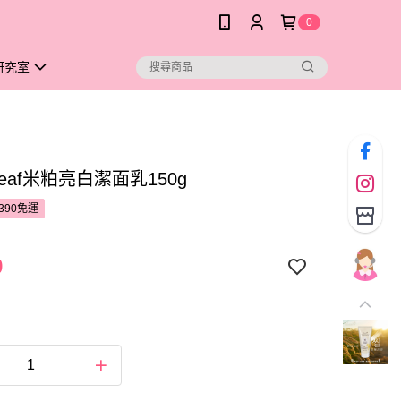
0
研究室
Leaf米粕亮白潔面乳150g
390免運
9