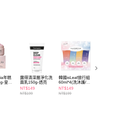
FTEE先享後付」】
先享後付是「在收到商品之後才付款」的支付方式。 讓您購物簡單
心！
：不需註冊會員、不需綁卡、不需儲值。
：只要手機號碼，簡訊認證，即可結帳。
：先確認商品／服務後，再付款。
付款
EE先享後付」結帳流程】
5，滿NT$390(含以上)免運費
方式選擇「AFTEE先享後付」後，將跳轉至「AFTEE先享後
頁面，進行簡訊認證並確認金額後，即可完成結帳。
家取貨
成立數日內，您將收到繳費通知簡訊。
費通知簡訊後14天內，點擊此簡訊中的連結，可透過四大超商
5，滿NT$390(含以上)免運費
網路銀行／等多元方式進行付款，方視為交易完成。
cia年糕
露得清深層淨化洗
韓國isLeaf旅行組
巴黎萊雅淨亮白激
：結帳手續完成當下不需立刻繳費，但若您需要取消訂單，請聯
g-皇家
面乳150g-透亮
60ml*4(洗沐護/洗
光潔面乳100ml
貨付款
的店家。未經商家同意取消之訂單仍視為有效，需透過AFTEE
面)
NT$149
NT$149
NT$239
繳納相關費用。
5，滿NT$490(含以上)免運費
NT$199
NT$199
否成功請以「AFTEE先享後付 」之結帳頁面顯示為準，若有關於
功／繳費後需取消欲退款等相關疑問，請聯繫「AFTEE先享後
爾富取貨
援中心」
https://netprotections.freshdesk.com/support/home
5，滿NT$490(含以上)免運費
項】
付款
恩沛科技股份有限公司提供之「AFTEE先享後付」服務完成之
依本服務之必要範圍內提供個人資料，並將交易相關給付款項請
5，滿NT$490(含以上)免運費