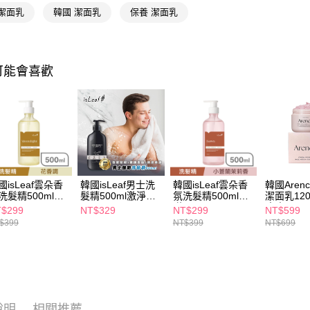
 潔面乳
韓國 潔面乳
保養 潔面乳
相關說明
【關於「A
即享券
AFTEE
便利好安
１．簡單
可能會喜歡
２．便利
運送方式
３．安心
全家取貨
【「AFT
每筆NT$6
１．於結帳
付」結帳
付款後全
２．訂單
３．收到繳
每筆NT$6
／ATM／
國isLeaf雲朵香
韓國isLeaf男士洗
韓國isLeaf雲朵香
韓國Aren
※ 請注意
洗髮精500ml月
髮精500ml激淨去
氛洗髮精500ml晨
潔面乳120
萊爾富取
絡購買商品
屑
曦
玫瑰果
$299
NT$329
NT$299
NT$599
先享後付
每筆NT$6
$399
NT$399
NT$699
※ 交易是
是否繳費成
付款後萊
付客戶支
每筆NT$6
【注意事
7-11取貨
１．透過由
交易，需
每筆NT$6
說明
相關推薦