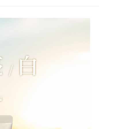
讓予恩沛科技股份有限公司。
個人資料處理事宜，請瀏覽以下網址：
1取貨
ee.tw/terms/#terms3
5，滿NT$490(含以上)免運費
年的使用者請事先徵得法定代理人或監護人之同意方可使用
E先享後付」，若未經同意申辦者引起之損失，本公司不負相關責
AFTEE先享後付」時，將依據個別帳號之用戶狀況，依本公司
00，滿NT$790(含以上)免運費
核予不同之上限額度；若仍有額度不足之情形，本公司將視審查
用戶進行身份認證。
門市自取(由倉庫統一出貨)
一人註冊多個帳號或使用他人資訊註冊。若發現惡意使用之情
0，滿NT$290(含以上)免運費
科技股份有限公司將有權停止該用戶之使用額度並採取法律行