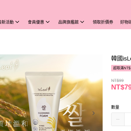
最新活動
會員優惠
品牌旗艦館
領取折價券
好物
韓國is
超取滿NT$
NT$99
NT$7
數量