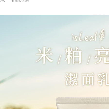
求債權轉
２．關於
付款後7-1
https://aft
每筆NT$6
３．未成
「AFTE
宅配(本島)
任。
４．使用「
每筆NT$1
即時審查
結果請求
付款後寶雅
５．嚴禁
每筆NT$8
形，恩沛
動。