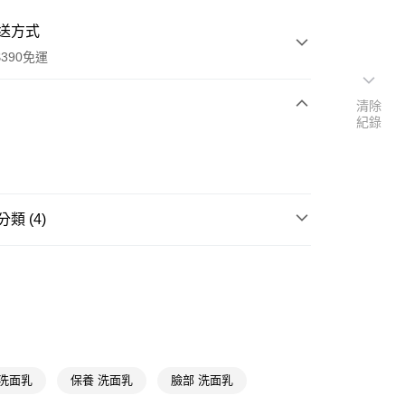
送方式
390免運
清除
紀錄
次付款
付款
類 (4)
臉部清潔
洗面乳
臉部清潔/卸妝
洗面乳
📢
👻鬼迷心竅購物祭 08/05-09/01
滿額享10倍點
📢
👻鬼迷心竅購物祭 08/05-09/01
整潔控的沁夏
y
 洗面乳
保養 洗面乳
臉部 洗面乳
享後付