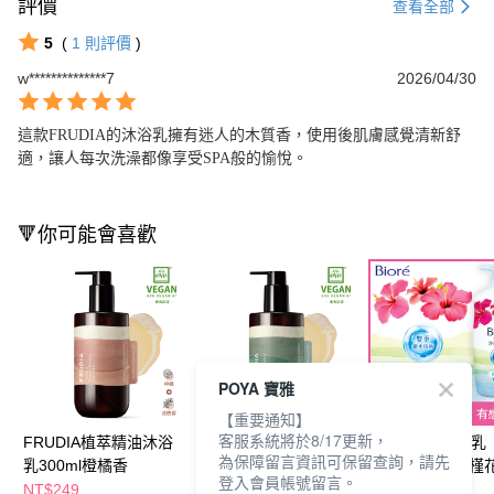
評價
查看全部
5
(
1
則評價
)
w**************7
2026/04/30
這款FRUDIA的沐浴乳擁有迷人的木質香，使用後肌膚感覺清新舒
適，讓人每次洗澡都像享受SPA般的愉悅。
🔻你可能會喜歡
POYA 寶雅
【重要通知】
客服系統將於8/17更新，
FRUDIA植萃精油沐浴
FRUDIA植萃精油沐浴
Biore淨嫩沐浴乳
為保障留言資訊可保留查詢，請先
乳300ml橙橘香
乳300ml草本香
1000g-熱情木槿
登入會員帳號留言。
NT$249
NT$249
NT$159