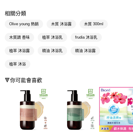
LINE Pay
相關分類
Apple Pay
Olive young 熱銷
木質 沐浴露
木質 300ml
街口支付
木質調 香味
植萃 沐浴乳
frudia 沐浴乳
悠遊付
植萃 沐浴露
精油 沐浴乳
精油 沐浴露
Google Pay
AFTEE先享後付
植萃 沐浴
相關說明
【關於「AFTEE先享後付」】
🔻你可能會喜歡
即享券
AFTEE先享後付是「在收到商品之後才付款」的支付方式。 讓您購物簡單
便利好安心！
１．簡單：不需註冊會員、不需綁卡、不需儲值。
運送方式
２．便利：只要手機號碼，簡訊認證，即可結帳。
３．安心：先確認商品／服務後，再付款。
全家取貨付款
每筆NT$65，滿NT$390(含以上)免運費
【「AFTEE先享後付」結帳流程】
１．於結帳方式選擇「AFTEE先享後付」後，將跳轉至「AFTEE先享後付」
付款後全家取貨
結帳頁面，進行簡訊認證並確認金額後，即可完成結帳。
２．訂單成立數日內，您將收到繳費通知簡訊。
每筆NT$65，滿NT$390(含以上)免運費