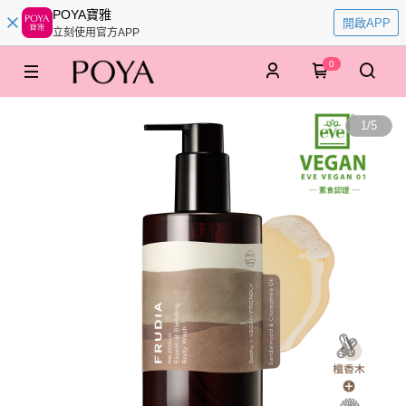
POYA寶雅
開啟APP
立刻使用官方APP
0
1
/
5