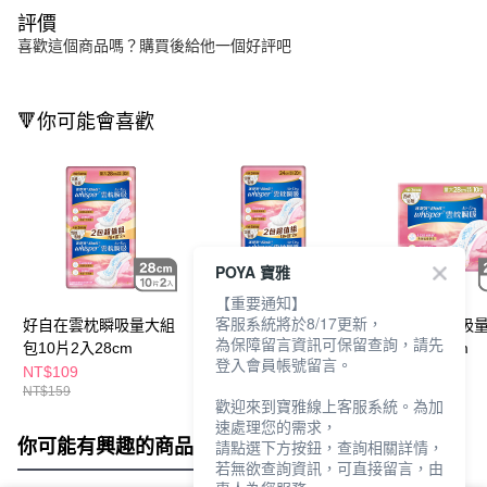
評價
喜歡這個商品嗎？購買後給他一個好評吧
🔻你可能會喜歡
POYA 寶雅
【重要通知】
客服系統將於8/17更新，
好自在雲枕瞬吸量大組
好自在雲枕瞬吸衛生棉
好自在雲枕瞬吸
為保障留言資訊可保留查詢，請先
包10片2入28cm
組包10片2入24cm
生棉10片28cm
登入會員帳號留言。
NT$109
NT$109
NT$70
NT$159
NT$159
NT$89
歡迎來到寶雅線上客服系統。為加
速處理您的需求，
你可能有興趣的商品
全站排行
請點選下方按鈕，查詢相關詳情，
若無欲查詢資訊，可直接留言，由