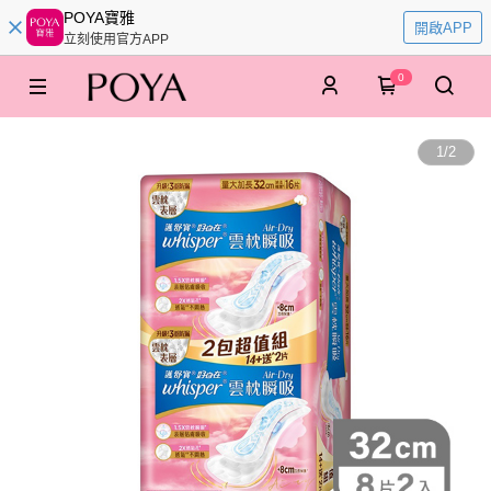
POYA寶雅
開啟APP
立刻使用官方APP
0
1
/
2