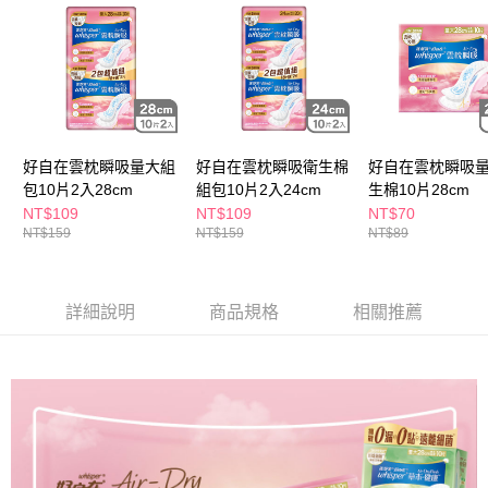
ATM／網路銀行／等多元方式進行付款，方視為交易完成。
萊爾富取貨付款
※ 請注意：結帳手續完成當下不需立刻繳費，但若您需要取消訂單，請聯絡
每筆NT$65，滿NT$490(含以上)免運費
購買商品的店家。未經商家同意取消之訂單仍視為有效，需透過AFTEE先享
後付繳納相關費用。
付款後萊爾富取貨
※ 交易是否成功請以「AFTEE先享後付 」之結帳頁面顯示為準，若有關於
是否繳費成功／繳費後需取消欲退款等相關疑問，請聯繫「AFTEE先享後付
每筆NT$65，滿NT$490(含以上)免運費
客戶支援中心」
https://netprotections.freshdesk.com/support/home
7-11取貨付款
【注意事項】
好自在雲枕瞬吸量大組
好自在雲枕瞬吸衛生棉
好自在雲枕瞬吸
１．透過由恩沛科技股份有限公司提供之「AFTEE先享後付」服務完成之交
每筆NT$65，滿NT$490(含以上)免運費
包10片2入28cm
組包10片2入24cm
生棉10片28cm
易，需依本服務之必要範圍內提供個人資料，並將交易相關給付款項請求債
NT$109
NT$109
NT$70
權轉讓予恩沛科技股份有限公司。
付款後7-11取貨
NT$159
NT$159
NT$89
２．關於個人資料處理事宜，請瀏覽以下網址：
每筆NT$65，滿NT$490(含以上)免運費
https://aftee.tw/terms/#terms3
３．未成年的使用者請事先徵得法定代理人或監護人之同意方可使用
宅配(本島)
「AFTEE先享後付」，若未經同意申辦者引起之損失，本公司不負相關責
詳細說明
商品規格
相關推薦
任。
每筆NT$100，滿NT$790(含以上)免運費
４．使用「AFTEE先享後付」時，將依據個別帳號之用戶狀況，依本公司即
時審查核予不同之上限額度；若仍有額度不足之情形，本公司將視審查結果
付款後寶雅門市自取(由倉庫統一出貨)
請求用戶進行身份認證。
每筆NT$80，滿NT$290(含以上)免運費
５．嚴禁一人註冊多個帳號或使用他人資訊註冊。若發現惡意使用之情形，
恩沛科技股份有限公司將有權停止該用戶之使用額度並採取法律行動。