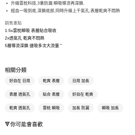
LINE Pay
升級雲枕科技,3重防漏:瞬吸導流再深鎖,
經血一吸到底,深鎖底部,同時升級上千氣孔,表層乾爽不悶熱
Apple Pay
銷售重點
街口支付
1.5x雲枕瞬吸 表層貼合吸收
悠遊付
2x透氣孔 乾爽不悶熱
5層導流深鎖 速吸多次大流量 "
Google Pay
AFTEE先享後付
相關說明
相關分類
【關於「AFTEE先享後付」】
即享券
AFTEE先享後付是「在收到商品之後才付款」的支付方式。 讓您購物簡單
好自在 日用
乾爽 表層
日用 加長
便利好安心！
１．簡單：不需註冊會員、不需綁卡、不需儲值。
運送方式
２．便利：只要手機號碼，簡訊認證，即可結帳。
表層 透氣孔
貼合 表層
好自在 乾爽
３．安心：先確認商品／服務後，再付款。
全家取貨付款
乾爽 透氣孔
雲枕 瞬吸
加長 防漏
瞬吸 加長
每筆NT$65，滿NT$390(含以上)免運費
【「AFTEE先享後付」結帳流程】
１．於結帳方式選擇「AFTEE先享後付」後，將跳轉至「AFTEE先享後付」
付款後全家取貨
結帳頁面，進行簡訊認證並確認金額後，即可完成結帳。
🔻你可能會喜歡
２．訂單成立數日內，您將收到繳費通知簡訊。
每筆NT$65，滿NT$390(含以上)免運費
３．收到繳費通知簡訊後14天內，點擊此簡訊中的連結，可透過四大超商／