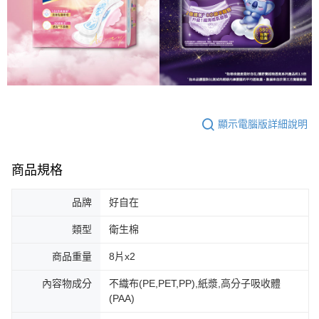
顯示電腦版詳細說明
商品規格
品牌
好自在
類型
衛生棉
商品重量
8片x2
內容物成分
不織布(PE,PET,PP),紙漿,高分子吸收體
(PAA)