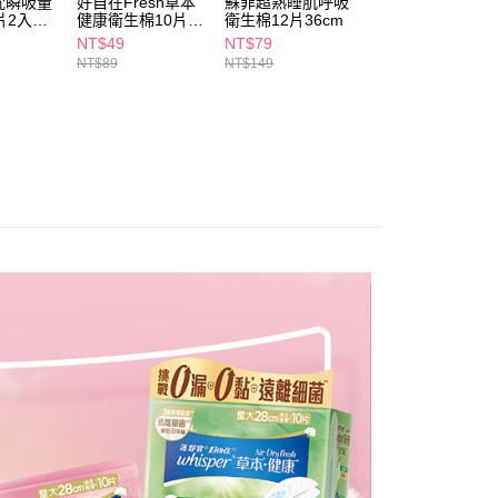
枕瞬吸量
好自在Fresh草本
蘇菲超熟睡肌呼吸
好自在清新淨味液
讓予恩沛科技股份有限公司。
片2入
健康衛生棉10片
衛生棉12片36cm
體衛生棉9片24c
個人資料處理事宜，請瀏覽以下網址：
1取貨
24cm
NT$49
NT$79
NT$149
ee.tw/terms/#terms3
5，滿NT$490(含以上)免運費
NT$89
NT$149
年的使用者請事先徵得法定代理人或監護人之同意方可使用
E先享後付」，若未經同意申辦者引起之損失，本公司不負相關責
AFTEE先享後付」時，將依據個別帳號之用戶狀況，依本公司
00，滿NT$790(含以上)免運費
核予不同之上限額度；若仍有額度不足之情形，本公司將視審查
用戶進行身份認證。
門市自取(由倉庫統一出貨)
一人註冊多個帳號或使用他人資訊註冊。若發現惡意使用之情
0，滿NT$290(含以上)免運費
科技股份有限公司將有權停止該用戶之使用額度並採取法律行