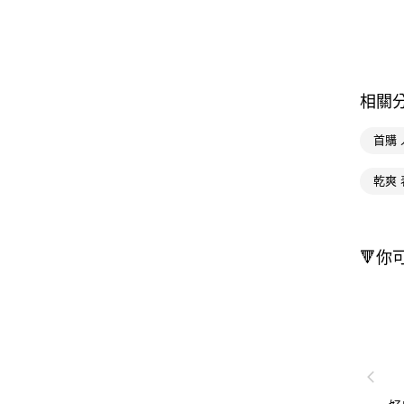
相關
首購
乾爽 
🔻你