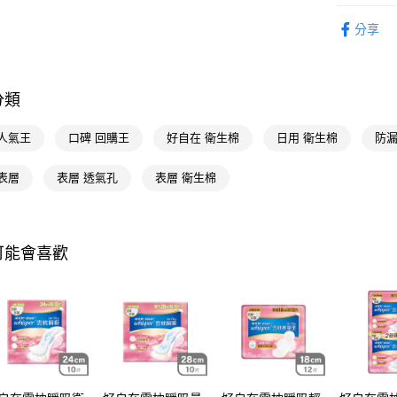
紙棉用品
相關說明
分享
【關於「A
紙棉用品
即享券
AFTEE
便利好安
１．簡單
分類
２．便利
運送方式
３．安心
 人氣王
口碑 回購王
好自在 衛生棉
日用 衛生棉
防漏
全家取貨
【「AFT
每筆NT$6
１．於結帳
表層
表層 透氣孔
表層 衛生棉
付」結帳
付款後全
２．訂單
３．收到繳
每筆NT$6
／ATM／
※ 請注意
可能會喜歡
萊爾富取
絡購買商品
先享後付
每筆NT$6
※ 交易是
是否繳費成
付款後萊
付客戶支
每筆NT$6
【注意事
7-11取貨
１．透過由
交易，需
每筆NT$6