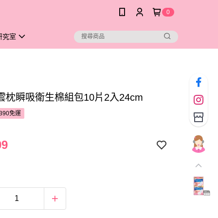
0
研究室
雲枕瞬吸衛生棉組包10片2入24cm
390免運
09