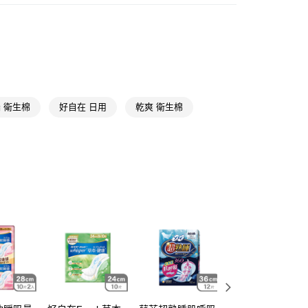
衛生棉
日用
FTEE先享後付」】
★品牌精選
好自在 Whisper
先享後付是「在收到商品之後才付款」的支付方式。 讓您購物簡單
心！
：不需註冊會員、不需綁卡、不需儲值。
：只要手機號碼，簡訊認證，即可結帳。
：先確認商品／服務後，再付款。
 衛生棉
好自在 日用
乾爽 衛生棉
付款
EE先享後付」結帳流程】
5，滿NT$390(含以上)免運費
方式選擇「AFTEE先享後付」後，將跳轉至「AFTEE先享後
頁面，進行簡訊認證並確認金額後，即可完成結帳。
家取貨
成立數日內，您將收到繳費通知簡訊。
費通知簡訊後14天內，點擊此簡訊中的連結，可透過四大超商
5，滿NT$390(含以上)免運費
網路銀行／等多元方式進行付款，方視為交易完成。
：結帳手續完成當下不需立刻繳費，但若您需要取消訂單，請聯
貨付款
的店家。未經商家同意取消之訂單仍視為有效，需透過AFTEE
繳納相關費用。
5，滿NT$490(含以上)免運費
否成功請以「AFTEE先享後付 」之結帳頁面顯示為準，若有關於
功／繳費後需取消欲退款等相關疑問，請聯繫「AFTEE先享後
爾富取貨
援中心」
https://netprotections.freshdesk.com/support/home
5，滿NT$490(含以上)免運費
項】
付款
恩沛科技股份有限公司提供之「AFTEE先享後付」服務完成之
依本服務之必要範圍內提供個人資料，並將交易相關給付款項請
5，滿NT$490(含以上)免運費