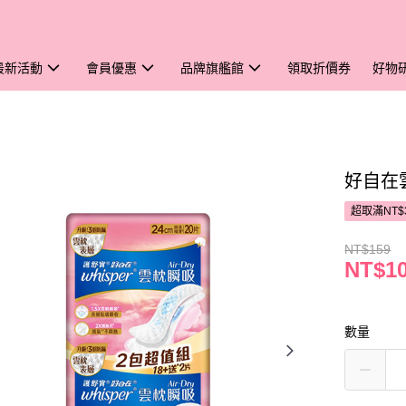
最新活動
會員優惠
品牌旗艦館
領取折價券
好物
好自在
超取滿NT$
NT$159
NT$1
數量