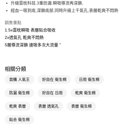
LINE Pay
升級雲枕科技,3重防漏:瞬吸導流再深鎖,
經血一吸到底,深鎖底部,同時升級上千氣孔,表層乾爽不悶熱
Apple Pay
銷售重點
街口支付
1.5x雲枕瞬吸 表層貼合吸收
悠遊付
2x透氣孔 乾爽不悶熱
5層導流深鎖 速吸多次大流量 "
Google Pay
AFTEE先享後付
相關說明
相關分類
【關於「AFTEE先享後付」】
即享券
AFTEE先享後付是「在收到商品之後才付款」的支付方式。 讓您購物簡單
首購 人氣王
好自在 衛生棉
日用 衛生棉
便利好安心！
１．簡單：不需註冊會員、不需綁卡、不需儲值。
運送方式
２．便利：只要手機號碼，簡訊認證，即可結帳。
防漏 衛生棉
好自在 日用
乾爽 衛生棉
３．安心：先確認商品／服務後，再付款。
全家取貨付款
乾爽 表層
表層 透氣孔
表層 衛生棉
每筆NT$65，滿NT$390(含以上)免運費
【「AFTEE先享後付」結帳流程】
１．於結帳方式選擇「AFTEE先享後付」後，將跳轉至「AFTEE先享後付」
付款後全家取貨
結帳頁面，進行簡訊認證並確認金額後，即可完成結帳。
貼合 衛生棉
２．訂單成立數日內，您將收到繳費通知簡訊。
每筆NT$65，滿NT$390(含以上)免運費
３．收到繳費通知簡訊後14天內，點擊此簡訊中的連結，可透過四大超商／