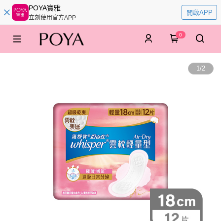
POYA寶雅
開啟APP
立刻使用官方APP
0
1
/
2