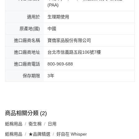
(PAA)
適用於
生理期使用
原產地(國)
中國
進口廠商名稱
寶僑家品股份有限公司
進口廠商地址
台北市信義路五段106號7樓
進口廠商電話
800-969-688
保存期限
3年
商品相關分類 (2)
紙棉用品
衛生棉
日用
紙棉用品
★品牌精選
好自在 Whisper