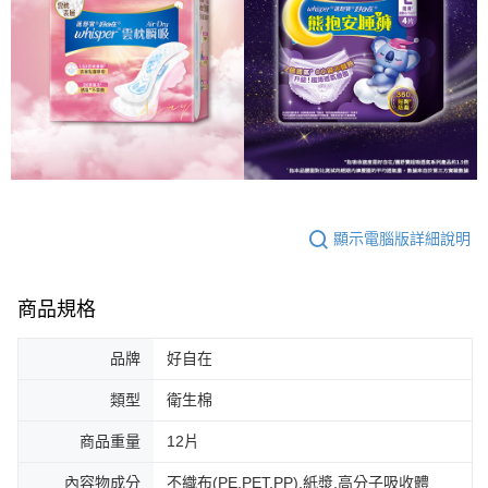
顯示電腦版詳細說明
商品規格
品牌
好自在
類型
衛生棉
商品重量
12片
內容物成分
不織布(PE,PET,PP),紙漿,高分子吸收體