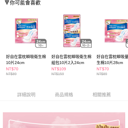
ATM／網路銀行／等多元方式進行付款，方視為交易完成。
🔻你可能會喜歡
萊爾富取貨付款
※ 請注意：結帳手續完成當下不需立刻繳費，但若您需要取消訂單，請聯絡
每筆NT$65，滿NT$490(含以上)免運費
購買商品的店家。未經商家同意取消之訂單仍視為有效，需透過AFTEE先享
後付繳納相關費用。
付款後萊爾富取貨
※ 交易是否成功請以「AFTEE先享後付 」之結帳頁面顯示為準，若有關於
是否繳費成功／繳費後需取消欲退款等相關疑問，請聯繫「AFTEE先享後付
每筆NT$65，滿NT$490(含以上)免運費
客戶支援中心」
https://netprotections.freshdesk.com/support/home
7-11取貨付款
【注意事項】
１．透過由恩沛科技股份有限公司提供之「AFTEE先享後付」服務完成之交
每筆NT$65，滿NT$490(含以上)免運費
易，需依本服務之必要範圍內提供個人資料，並將交易相關給付款項請求債
好自在雲枕瞬吸衛生棉
好自在雲枕瞬吸衛生棉
好自在雲枕瞬吸
權轉讓予恩沛科技股份有限公司。
付款後7-11取貨
10片24cm
組包10片2入24cm
生棉10片28cm
２．關於個人資料處理事宜，請瀏覽以下網址：
每筆NT$65，滿NT$490(含以上)免運費
https://aftee.tw/terms/#terms3
NT$70
NT$109
NT$70
３．未成年的使用者請事先徵得法定代理人或監護人之同意方可使用
NT$89
NT$159
NT$89
宅配(本島)
「AFTEE先享後付」，若未經同意申辦者引起之損失，本公司不負相關責
任。
每筆NT$100，滿NT$790(含以上)免運費
４．使用「AFTEE先享後付」時，將依據個別帳號之用戶狀況，依本公司即
時審查核予不同之上限額度；若仍有額度不足之情形，本公司將視審查結果
詳細說明
商品規格
相關推薦
付款後寶雅門市自取(由倉庫統一出貨)
請求用戶進行身份認證。
每筆NT$80，滿NT$290(含以上)免運費
５．嚴禁一人註冊多個帳號或使用他人資訊註冊。若發現惡意使用之情形，
恩沛科技股份有限公司將有權停止該用戶之使用額度並採取法律行動。