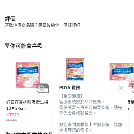
評價
喜歡這個商品嗎？購買後給他一個好評吧
🔻你可能會喜歡
POYA 寶雅
【重要通知】
客服系統將於8/17更新，
好自在雲枕瞬吸衛生棉
好自在雲枕瞬吸衛生棉
好自在雲枕瞬吸
為保障留言資訊可保留查詢，請先
10片24cm
組包10片2入24cm
生棉10片28cm
登入會員帳號留言。
NT$70
NT$109
NT$70
NT$89
NT$159
NT$89
歡迎來到寶雅線上客服系統。為加
速處理您的需求，