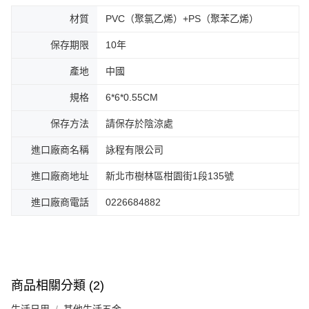
材質
PVC（聚氯乙烯）+PS（聚苯乙烯）
保存期限
10年
產地
中國
規格
6*6*0.55CM
保存方法
請保存於陰涼處
進口廠商名稱
詠程有限公司
進口廠商地址
新北市樹林區柑園街1段135號
進口廠商電話
0226684882
商品相關分類 (2)
生活日用
其他生活五金