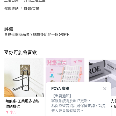
傢俱收納
掛勾/束帶
評價
喜歡這個商品嗎？購買後給他一個好評吧
🔻你可能會喜歡
POYA 寶雅
【重要通知】
客服系統將於8/17更新，
無痕系-工業風多功能
【廠商直送】巧福 多
WE CHAMP強力
為保障留言資訊可保留查詢，請先
收納掛架
功能兒童收納書架(附
孔無痕螺絲貼片-
登入會員帳號留言。
籃框、掛勾)-粉色 UC-
(多尺寸任選)
NT$99
NT$1,980
NT$69