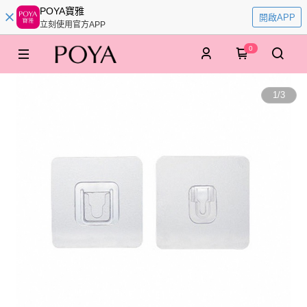
POYA寶雅
開啟APP
立刻使用官方APP
0
1
/
3