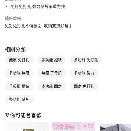
LINE Pay
免釘免打孔,強力貼片承重力強
Apple Pay
銷售重點
免釘免打孔不傷牆面, 收納支撐好幫手
街口支付
悠遊付
Google Pay
相關分類
AFTEE先享後付
無痕 免打孔
多功能 組裝
多功能 免打孔
相關說明
【關於「AFTEE先享後付」】
多功能 無痕
無痕 子母扣
多功能 強力
即享券
AFTEE先享後付是「在收到商品之後才付款」的支付方式。 讓您購物簡單
便利好安心！
子母扣 組裝
多功能 固定
固定 免打孔
１．簡單：不需註冊會員、不需綁卡、不需儲值。
運送方式
２．便利：只要手機號碼，簡訊認證，即可結帳。
３．安心：先確認商品／服務後，再付款。
多功能 貼片
全家取貨付款
每筆NT$65，滿NT$390(含以上)免運費
【「AFTEE先享後付」結帳流程】
🔻你可能會喜歡
１．於結帳方式選擇「AFTEE先享後付」後，將跳轉至「AFTEE先享後付」
付款後全家取貨
結帳頁面，進行簡訊認證並確認金額後，即可完成結帳。
２．訂單成立數日內，您將收到繳費通知簡訊。
每筆NT$65，滿NT$390(含以上)免運費
３．收到繳費通知簡訊後14天內，點擊此簡訊中的連結，可透過四大超商／