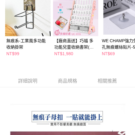
ATM／網路銀行／等多元方式進行付款，方視為交易完成。
萊爾富取貨付款
※ 請注意：結帳手續完成當下不需立刻繳費，但若您需要取消訂單，請聯絡
每筆NT$65，滿NT$490(含以上)免運費
購買商品的店家。未經商家同意取消之訂單仍視為有效，需透過AFTEE先享
後付繳納相關費用。
付款後萊爾富取貨
※ 交易是否成功請以「AFTEE先享後付 」之結帳頁面顯示為準，若有關於
是否繳費成功／繳費後需取消欲退款等相關疑問，請聯繫「AFTEE先享後付
每筆NT$65，滿NT$490(含以上)免運費
客戶支援中心」
https://netprotections.freshdesk.com/support/home
無痕系-工業風多功能
【廠商直送】巧福 多
WE CHAMP強力
7-11取貨付款
收納掛架
功能兒童收納書架(附
孔無痕螺絲貼片-
【注意事項】
籃框、掛勾)-粉色 UC-
(多尺寸任選)
NT$99
NT$1,980
NT$69
１．透過由恩沛科技股份有限公司提供之「AFTEE先享後付」服務完成之交
每筆NT$65，滿NT$490(含以上)免運費
016-P
易，需依本服務之必要範圍內提供個人資料，並將交易相關給付款項請求債
權轉讓予恩沛科技股份有限公司。
付款後7-11取貨
２．關於個人資料處理事宜，請瀏覽以下網址：
每筆NT$65，滿NT$490(含以上)免運費
https://aftee.tw/terms/#terms3
詳細說明
商品規格
相關推薦
３．未成年的使用者請事先徵得法定代理人或監護人之同意方可使用
宅配(本島)
「AFTEE先享後付」，若未經同意申辦者引起之損失，本公司不負相關責
任。
每筆NT$100，滿NT$790(含以上)免運費
４．使用「AFTEE先享後付」時，將依據個別帳號之用戶狀況，依本公司即
時審查核予不同之上限額度；若仍有額度不足之情形，本公司將視審查結果
付款後寶雅門市自取(由倉庫統一出貨)
請求用戶進行身份認證。
每筆NT$80，滿NT$290(含以上)免運費
５．嚴禁一人註冊多個帳號或使用他人資訊註冊。若發現惡意使用之情形，
恩沛科技股份有限公司將有權停止該用戶之使用額度並採取法律行動。