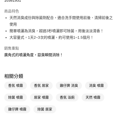
10381931
超商取貨付款
商品特色
LINE Pay
天然消臭成份與除菌劑配合，適合洗手間使用前後、清掃前後之
使用
Apple Pay
簡單噴灑為消臭，超過3秒噴灑即可除菌，用後淡淡清香！
街口支付
大容量式，1天2~3次的噴灑，約可使用1~1.5個月！
悠遊付
銷售重點
廣角式的噴灑角度，惡臭瞬間消除！
Google Pay
AFTEE先享後付
相關說明
相關分類
【關於「AFTEE先享後付」】
即享券
AFTEE先享後付是「在收到商品之後才付款」的支付方式。 讓您購物簡單
香氛 噴霧
香氛 居家
雞仔牌 消臭
消臭 噴霧
便利好安心！
１．簡單：不需註冊會員、不需綁卡、不需儲值。
運送方式
２．便利：只要手機號碼，簡訊認證，即可結帳。
除菌 噴霧
居家 噴霧
香氛 浴廁
天然 噴霧
３．安心：先確認商品／服務後，再付款。
全家取貨付款
雞仔牌 噴霧
除菌 居家
每筆NT$65，滿NT$390(含以上)免運費
【「AFTEE先享後付」結帳流程】
１．於結帳方式選擇「AFTEE先享後付」後，將跳轉至「AFTEE先享後付」