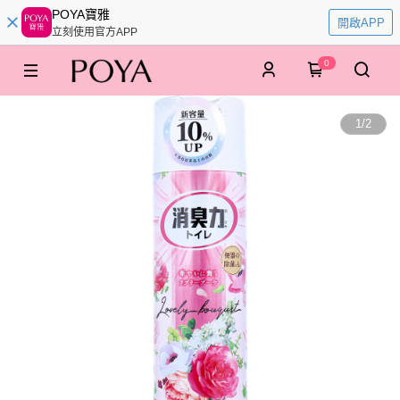
POYA寶雅
開啟APP
立刻使用官方APP
0
1
/
2