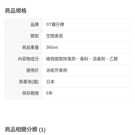
商品規格
品牌
ST雞仔牌
類型
空間香氛
商品重量
365ml
內容物成分
植物提取除臭劑、香料、消毒劑、乙醇
適用於
浴廁芳香劑
原產地(國)
日本
保存期限
5年
商品相關分類 (1)