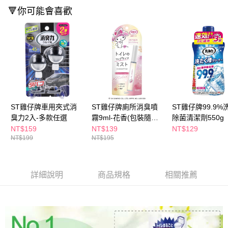
付款後全家取貨
結帳頁面，進行簡訊認證並確認金額後，即可完成結帳。
🔻你可能會喜歡
２．訂單成立數日內，您將收到繳費通知簡訊。
每筆NT$65，滿NT$390(含以上)免運費
３．收到繳費通知簡訊後14天內，點擊此簡訊中的連結，可透過四大超商／
ATM／網路銀行／等多元方式進行付款，方視為交易完成。
萊爾富取貨付款
※ 請注意：結帳手續完成當下不需立刻繳費，但若您需要取消訂單，請聯絡
每筆NT$65，滿NT$490(含以上)免運費
購買商品的店家。未經商家同意取消之訂單仍視為有效，需透過AFTEE先享
後付繳納相關費用。
付款後萊爾富取貨
※ 交易是否成功請以「AFTEE先享後付 」之結帳頁面顯示為準，若有關於
是否繳費成功／繳費後需取消欲退款等相關疑問，請聯繫「AFTEE先享後付
每筆NT$65，滿NT$490(含以上)免運費
客戶支援中心」
https://netprotections.freshdesk.com/support/home
7-11取貨付款
【注意事項】
ST雞仔牌車用夾式消
ST雞仔牌廁所消臭噴
ST雞仔牌99.9%
１．透過由恩沛科技股份有限公司提供之「AFTEE先享後付」服務完成之交
每筆NT$65，滿NT$490(含以上)免運費
臭力2入-多款任選
霧9ml-花香(包裝隨機
除菌清潔劑550g
易，需依本服務之必要範圍內提供個人資料，並將交易相關給付款項請求債
出貨)
NT$159
NT$139
NT$129
權轉讓予恩沛科技股份有限公司。
付款後7-11取貨
NT$199
NT$195
２．關於個人資料處理事宜，請瀏覽以下網址：
每筆NT$65，滿NT$490(含以上)免運費
https://aftee.tw/terms/#terms3
３．未成年的使用者請事先徵得法定代理人或監護人之同意方可使用
宅配(本島)
「AFTEE先享後付」，若未經同意申辦者引起之損失，本公司不負相關責
詳細說明
商品規格
相關推薦
任。
每筆NT$100，滿NT$790(含以上)免運費
４．使用「AFTEE先享後付」時，將依據個別帳號之用戶狀況，依本公司即
時審查核予不同之上限額度；若仍有額度不足之情形，本公司將視審查結果
付款後寶雅門市自取(由倉庫統一出貨)
請求用戶進行身份認證。
每筆NT$80，滿NT$290(含以上)免運費
５．嚴禁一人註冊多個帳號或使用他人資訊註冊。若發現惡意使用之情形，
恩沛科技股份有限公司將有權停止該用戶之使用額度並採取法律行動。