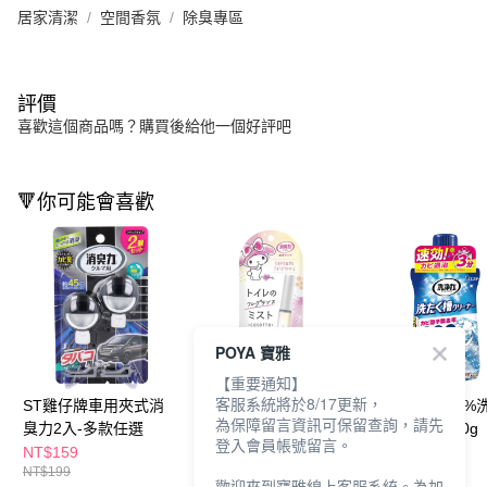
居家清潔
空間香氛
除臭專區
評價
喜歡這個商品嗎？購買後給他一個好評吧
🔻你可能會喜歡
POYA 寶雅
【重要通知】
客服系統將於8/17更新，
ST雞仔牌車用夾式消
ST雞仔牌廁所消臭噴
ST雞仔牌99.9%
為保障留言資訊可保留查詢，請先
臭力2入-多款任選
霧9ml-花香(包裝隨機
除菌清潔劑550g
登入會員帳號留言。
出貨)
NT$159
NT$139
NT$129
NT$199
NT$195
歡迎來到寶雅線上客服系統。為加