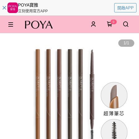
POYA寶雅
開啟APP
立刻使用官方APP
0
1
/
1