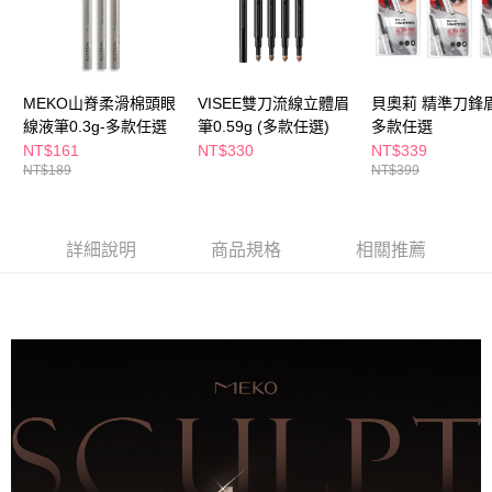
付款後全家取貨
結帳頁面，進行簡訊認證並確認金額後，即可完成結帳。
２．訂單成立數日內，您將收到繳費通知簡訊。
每筆NT$65，滿NT$390(含以上)免運費
３．收到繳費通知簡訊後14天內，點擊此簡訊中的連結，可透過四大超商／
ATM／網路銀行／等多元方式進行付款，方視為交易完成。
萊爾富取貨付款
※ 請注意：結帳手續完成當下不需立刻繳費，但若您需要取消訂單，請聯絡
MEKO山脊柔滑棉頭眼
VISEE雙刀流線立體眉
貝奧莉 精準刀鋒
每筆NT$65，滿NT$490(含以上)免運費
購買商品的店家。未經商家同意取消之訂單仍視為有效，需透過AFTEE先享
線液筆0.3g-多款任選
筆0.59g (多款任選)
多款任選
後付繳納相關費用。
付款後萊爾富取貨
※ 交易是否成功請以「AFTEE先享後付 」之結帳頁面顯示為準，若有關於
NT$161
NT$330
NT$339
是否繳費成功／繳費後需取消欲退款等相關疑問，請聯繫「AFTEE先享後付
NT$189
NT$399
每筆NT$65，滿NT$490(含以上)免運費
客戶支援中心」
https://netprotections.freshdesk.com/support/home
7-11取貨付款
【注意事項】
１．透過由恩沛科技股份有限公司提供之「AFTEE先享後付」服務完成之交
每筆NT$65，滿NT$490(含以上)免運費
詳細說明
商品規格
相關推薦
易，需依本服務之必要範圍內提供個人資料，並將交易相關給付款項請求債
權轉讓予恩沛科技股份有限公司。
付款後7-11取貨
２．關於個人資料處理事宜，請瀏覽以下網址：
每筆NT$65，滿NT$490(含以上)免運費
https://aftee.tw/terms/#terms3
３．未成年的使用者請事先徵得法定代理人或監護人之同意方可使用
宅配(本島)
「AFTEE先享後付」，若未經同意申辦者引起之損失，本公司不負相關責
任。
每筆NT$100，滿NT$790(含以上)免運費
４．使用「AFTEE先享後付」時，將依據個別帳號之用戶狀況，依本公司即
時審查核予不同之上限額度；若仍有額度不足之情形，本公司將視審查結果
付款後寶雅門市自取(由倉庫統一出貨)
請求用戶進行身份認證。
每筆NT$80，滿NT$290(含以上)免運費
５．嚴禁一人註冊多個帳號或使用他人資訊註冊。若發現惡意使用之情形，
恩沛科技股份有限公司將有權停止該用戶之使用額度並採取法律行動。