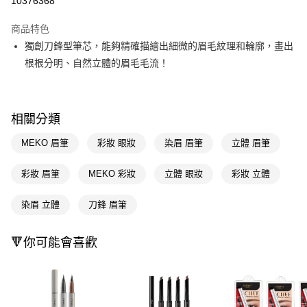
10376368
超商取貨付款
商品特色
LINE Pay
獨創刀鋒型筆芯，能夠精確描繪出細微的眉毛紋理和輪廓，畫出
根根分明、自然立體的眉毛毛流！
Apple Pay
街口支付
相關分類
悠遊付
MEKO 眉筆
彩妝 眼妝
染眉 眉筆
立體 眉筆
Google Pay
AFTEE先享後付
彩妝 眉筆
MEKO 彩妝
立體 眼妝
彩妝 立體
相關說明
【關於「AFTEE先享後付」】
染眉 立體
刀鋒 眉筆
即享券
AFTEE先享後付是「在收到商品之後才付款」的支付方式。 讓您購物簡單
便利好安心！
１．簡單：不需註冊會員、不需綁卡、不需儲值。
🔻你可能會喜歡
運送方式
２．便利：只要手機號碼，簡訊認證，即可結帳。
３．安心：先確認商品／服務後，再付款。
全家取貨付款
每筆NT$65，滿NT$390(含以上)免運費
【「AFTEE先享後付」結帳流程】
１．於結帳方式選擇「AFTEE先享後付」後，將跳轉至「AFTEE先享後付」