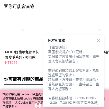
🔻你可能會喜歡
POYA 寶雅
【重要通知】
客服系統將於8/17更新，
MEKO好簡單免膠單株
R.R簡約風睫毛夾(附膠
MEKO好精準局
為保障留言資訊可保留查詢，請先
假睫毛系列 - 輕羽款(
條)1p
夾1入
登入會員帳號留言。
I-036)
NT$299
NT$99
NT$79
歡迎來到寶雅線上客服系統。為加
速處理您的需求，
你可能有興趣的商品
全站排行
請點選下方按鈕，查詢相關詳情，
若無欲查詢資訊，可直接留言，由
專人為您服務。
本網站中使用 cookie，欲查詢有關本網站使用 cookie 方式之詳情，及若您不希
★客服服務時間：08:30-12:30 /
熱門標籤
望在電腦上使用 cookie 時應如何變更電腦的 cookie 設定，請參閱本網站「
隱私
13:30-17:30 (假日/國定假日休息)
權條款
」之 Cookie 聲明。您繼續使用本網站即表示您同意本公司得按本網站使
用條款之 Cookie 聲明使用 cookie。
了解更多 >