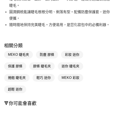
睫毛。
Apple Pay
圓潤鋼梳能讓睫毛根根分明、俐落有型。配備防塵保護套，迷你
街口支付
便攜，
隨時隨地保持完美睫毛。方便易用，是您化妝包中的必備利器。
悠遊付
Google Pay
AFTEE先享後付
相關分類
相關說明
MEKO 睫毛夾
防塵 膠條
彩妝 迷你
【關於「AFTEE先享後付」】
即享券
AFTEE先享後付是「在收到商品之後才付款」的支付方式。 讓您購物簡單
保護 膠條
膠條 睫毛夾
迷你 睫毛夾
便利好安心！
１．簡單：不需註冊會員、不需綁卡、不需儲值。
運送方式
２．便利：只要手機號碼，簡訊認證，即可結帳。
捲翹 睫毛夾
輕巧 迷你
MEKO 彩妝
３．安心：先確認商品／服務後，再付款。
全家取貨付款
每筆NT$65，滿NT$390(含以上)免運費
超輕 迷你
【「AFTEE先享後付」結帳流程】
１．於結帳方式選擇「AFTEE先享後付」後，將跳轉至「AFTEE先享後付」
付款後全家取貨
結帳頁面，進行簡訊認證並確認金額後，即可完成結帳。
🔻你可能會喜歡
２．訂單成立數日內，您將收到繳費通知簡訊。
每筆NT$65，滿NT$390(含以上)免運費
３．收到繳費通知簡訊後14天內，點擊此簡訊中的連結，可透過四大超商／
ATM／網路銀行／等多元方式進行付款，方視為交易完成。