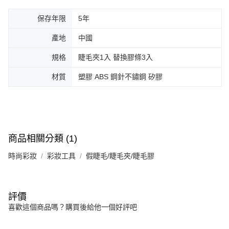
保存年限
5年
產地
中國
規格
睫毛夾1入 替換膠條3入
材質
塑膠 ABS 鋼針不鏽鋼 矽膠
商品相關分類 (1)
時尚彩妝
彩妝工具
假睫毛/睫毛夾/睫毛膠
評價
喜歡這個商品嗎？購買後給他一個好評吧