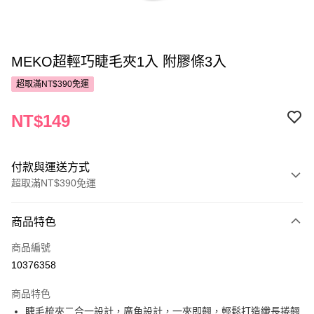
MEKO超輕巧睫毛夾1入 附膠條3入
超取滿NT$390免運
NT$149
付款與運送方式
超取滿NT$390免運
付款方式
商品特色
POYA支付
商品編號
信用卡一次付款
10376358
超商取貨付款
商品特色
LINE Pay
睫毛梳夾二合一設計，廣角設計，一夾即翹，輕鬆打造纖長捲翹