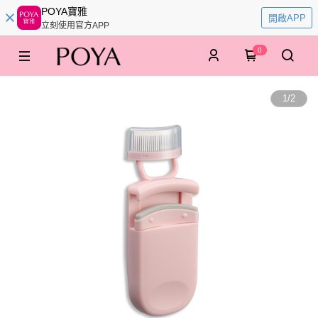
POYA寶雅
開啟APP
立刻使用官方APP
0
1
/
2