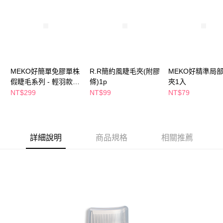
萊爾富取貨付款
※ 請注意：結帳手續完成當下不需立刻繳費，但若您需要取消訂單，請聯絡
每筆NT$65，滿NT$490(含以上)免運費
購買商品的店家。未經商家同意取消之訂單仍視為有效，需透過AFTEE先享
後付繳納相關費用。
付款後萊爾富取貨
※ 交易是否成功請以「AFTEE先享後付 」之結帳頁面顯示為準，若有關於
是否繳費成功／繳費後需取消欲退款等相關疑問，請聯繫「AFTEE先享後付
每筆NT$65，滿NT$490(含以上)免運費
客戶支援中心」
https://netprotections.freshdesk.com/support/home
7-11取貨付款
【注意事項】
MEKO好簡單免膠單株
R.R簡約風睫毛夾(附膠
MEKO好精準局
１．透過由恩沛科技股份有限公司提供之「AFTEE先享後付」服務完成之交
每筆NT$65，滿NT$490(含以上)免運費
假睫毛系列 - 輕羽款(
條)1p
夾1入
易，需依本服務之必要範圍內提供個人資料，並將交易相關給付款項請求債
I-036)
NT$299
NT$99
NT$79
權轉讓予恩沛科技股份有限公司。
付款後7-11取貨
２．關於個人資料處理事宜，請瀏覽以下網址：
每筆NT$65，滿NT$490(含以上)免運費
https://aftee.tw/terms/#terms3
３．未成年的使用者請事先徵得法定代理人或監護人之同意方可使用
宅配(本島)
「AFTEE先享後付」，若未經同意申辦者引起之損失，本公司不負相關責
詳細說明
商品規格
相關推薦
任。
每筆NT$100，滿NT$790(含以上)免運費
４．使用「AFTEE先享後付」時，將依據個別帳號之用戶狀況，依本公司即
時審查核予不同之上限額度；若仍有額度不足之情形，本公司將視審查結果
付款後寶雅門市自取(由倉庫統一出貨)
請求用戶進行身份認證。
每筆NT$80，滿NT$290(含以上)免運費
５．嚴禁一人註冊多個帳號或使用他人資訊註冊。若發現惡意使用之情形，
恩沛科技股份有限公司將有權停止該用戶之使用額度並採取法律行動。