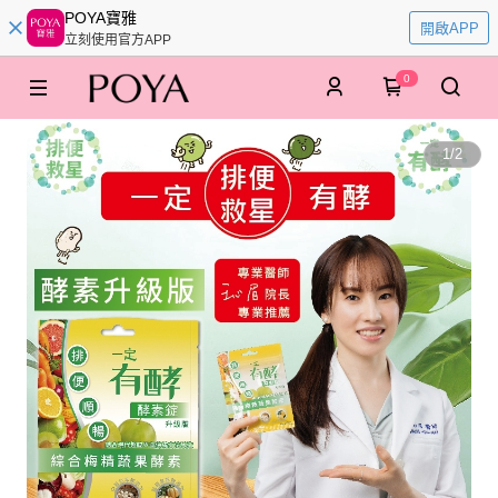
POYA寶雅
開啟APP
立刻使用官方APP
0
1
/
2