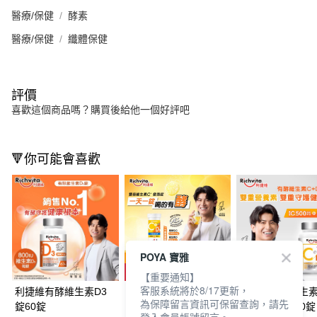
醫療/保健
酵素
醫療/保健
纖體保健
評價
喜歡這個商品嗎？購買後給他一個好評吧
🔻你可能會喜歡
POYA 寶雅
【重要通知】
客服系統將於8/17更新，
利捷維有酵維生素D3
利捷維有酵維生素
利捷維有酵維生
為保障留言資訊可保留查詢，請先
錠60錠
C+D3+鋅發泡錠10錠
C+D3口嚼錠60錠