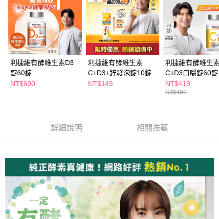
ATM／網路銀行／等多元方式進行付款，方視為交易完成。
萊爾富取貨付款
※ 請注意：結帳手續完成當下不需立刻繳費，但若您需要取消訂單，請聯絡
每筆NT$65，滿NT$490(含以上)免運費
購買商品的店家。未經商家同意取消之訂單仍視為有效，需透過AFTEE先享
後付繳納相關費用。
付款後萊爾富取貨
※ 交易是否成功請以「AFTEE先享後付 」之結帳頁面顯示為準，若有關於
是否繳費成功／繳費後需取消欲退款等相關疑問，請聯繫「AFTEE先享後付
每筆NT$65，滿NT$490(含以上)免運費
客戶支援中心」
https://netprotections.freshdesk.com/support/home
利捷維有酵維生素D3
利捷維有酵維生素
利捷維有酵維生
7-11取貨付款
錠60錠
C+D3+鋅發泡錠10錠
C+D3口嚼錠60錠
【注意事項】
１．透過由恩沛科技股份有限公司提供之「AFTEE先享後付」服務完成之交
每筆NT$65，滿NT$490(含以上)免運費
NT$600
NT$149
NT$419
易，需依本服務之必要範圍內提供個人資料，並將交易相關給付款項請求債
NT$480
權轉讓予恩沛科技股份有限公司。
付款後7-11取貨
２．關於個人資料處理事宜，請瀏覽以下網址：
每筆NT$65，滿NT$490(含以上)免運費
https://aftee.tw/terms/#terms3
３．未成年的使用者請事先徵得法定代理人或監護人之同意方可使用
詳細說明
相關推薦
宅配(本島)
「AFTEE先享後付」，若未經同意申辦者引起之損失，本公司不負相關責
任。
每筆NT$100，滿NT$790(含以上)免運費
４．使用「AFTEE先享後付」時，將依據個別帳號之用戶狀況，依本公司即
時審查核予不同之上限額度；若仍有額度不足之情形，本公司將視審查結果
付款後寶雅門市自取(由倉庫統一出貨)
請求用戶進行身份認證。
每筆NT$80，滿NT$290(含以上)免運費
５．嚴禁一人註冊多個帳號或使用他人資訊註冊。若發現惡意使用之情形，
恩沛科技股份有限公司將有權停止該用戶之使用額度並採取法律行動。