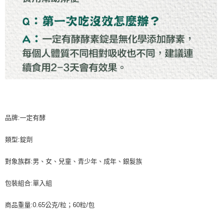
品牌:一定有酵
類型:錠劑
對象族群:男、女、兒童、青少年、成年、銀髮族
包裝組合:單入組
商品重量:0.65公克/粒；60粒/包