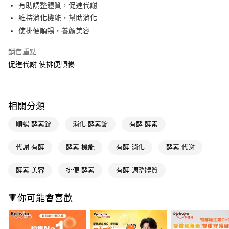
LINE Pay
有助調整體質，促進代謝
維持消化機能，幫助消化
Apple Pay
使排便順暢，養顏美容
街口支付
銷售重點
悠遊付
促進代謝 使排便順暢
Google Pay
AFTEE先享後付
相關分類
相關說明
【關於「AFTEE先享後付」】
順暢 酵素錠
消化 酵素錠
有酵 酵素
即享券
AFTEE先享後付是「在收到商品之後才付款」的支付方式。 讓您購物簡單
便利好安心！
代謝 有酵
酵素 機能
有酵 消化
酵素 代謝
１．簡單：不需註冊會員、不需綁卡、不需儲值。
運送方式
２．便利：只要手機號碼，簡訊認證，即可結帳。
３．安心：先確認商品／服務後，再付款。
酵素 美容
排便 酵素
有酵 調整體質
全家取貨付款
每筆NT$65，滿NT$390(含以上)免運費
【「AFTEE先享後付」結帳流程】
１．於結帳方式選擇「AFTEE先享後付」後，將跳轉至「AFTEE先享後付」
🔻你可能會喜歡
付款後全家取貨
結帳頁面，進行簡訊認證並確認金額後，即可完成結帳。
２．訂單成立數日內，您將收到繳費通知簡訊。
每筆NT$65，滿NT$390(含以上)免運費
３．收到繳費通知簡訊後14天內，點擊此簡訊中的連結，可透過四大超商／