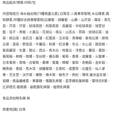
商品組合/規格:60粒/包
內容物成分:海水抽出物(73種微量元素),白腎豆,☆黃果萃取物,木瓜酵素,鳳
梨酵素,80種綜合蔬果酵素粉(白蘿蔔、胡蘿蔔、山藥、山芹菜、蕹菜、青花
菜、芹菜、芥菜、結球萵苣、劍葉萵苣、高麗菜、半結球萵苣、球莖甘
藍、茄子、青椒、小黃瓜、花胡瓜、南瓜、山苦瓜、茼萵、結球白菜、油
菜、蚵白菜、長豇豆、扁蒲、紅鳳菜、玉米筍、青辣椒、紫地瓜葉、綠地
瓜葉、菠菜、野莧菜、牛蕃茄、秋葵、紅甘薯、冬瓜、大心菜、甜菜根、
紫高麗菜、生薑、甜瓜、西瓜、青木瓜、哈蜜瓜、洋香瓜、蕃茄、鳳梨、
葡萄柚、柳橙、柑橘、茂谷柑、番石榴、葡萄、香蕉、波蘿蜜、火龍果、
日本蜜柑、青梅、白葡萄、桑椹、蜜棗、檸檬、蜜梨、杏鮑菇、金針菇、
鮑魚菇、香菇、黑木耳、胡蘿蔔葉、五葉松、咸豐草、石蓮花、仙人掌
果、花生莖、淡竹葉、羅勒、辣木葉、破布子、枸杞、薄荷,複合益生菌、
菊糖、微晶纖維素、果寡糖、嗜酸乳桿菌、鼠李糖乳酸桿菌、雷特氏B菌、
比菲德氏-龍根菌、副乾酪乳桿菌、植物乳桿菌
食品添加物名稱:無
原產地(國):台灣