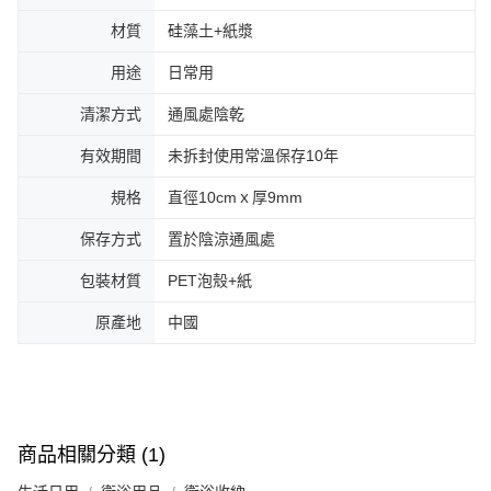
材質
硅藻土+紙漿
用途
日常用
清潔方式
通風處陰乾
有效期間
未拆封使用常溫保存10年
規格
直徑10cmｘ厚9mm
保存方式
置於陰涼通風處
包裝材質
PET泡殼+紙
原產地
中國
商品相關分類 (1)