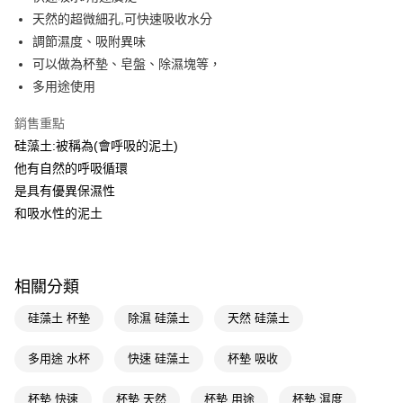
天然的超微細孔,可快速吸收水分
Apple Pay
調節濕度、吸附異味
街口支付
可以做為杯墊、皂盤、除濕塊等，
多用途使用
悠遊付
銷售重點
Google Pay
硅藻土:被稱為(會呼吸的泥土)
AFTEE先享後付
他有自然的呼吸循環
相關說明
是具有優異保濕性
【關於「AFTEE先享後付」】
和吸水性的泥土
即享券
AFTEE先享後付是「在收到商品之後才付款」的支付方式。 讓您購物簡單
便利好安心！
１．簡單：不需註冊會員、不需綁卡、不需儲值。
運送方式
２．便利：只要手機號碼，簡訊認證，即可結帳。
３．安心：先確認商品／服務後，再付款。
相關分類
全家取貨付款
每筆NT$65，滿NT$390(含以上)免運費
【「AFTEE先享後付」結帳流程】
硅藻土 杯墊
除濕 硅藻土
天然 硅藻土
１．於結帳方式選擇「AFTEE先享後付」後，將跳轉至「AFTEE先享後付」
付款後全家取貨
結帳頁面，進行簡訊認證並確認金額後，即可完成結帳。
多用途 水杯
快速 硅藻土
杯墊 吸收
２．訂單成立數日內，您將收到繳費通知簡訊。
每筆NT$65，滿NT$390(含以上)免運費
３．收到繳費通知簡訊後14天內，點擊此簡訊中的連結，可透過四大超商／
ATM／網路銀行／等多元方式進行付款，方視為交易完成。
杯墊 快速
杯墊 天然
杯墊 用途
杯墊 濕度