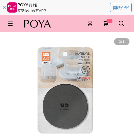
POYA寶雅
開啟APP
立刻使用官方APP
0
1
/
1