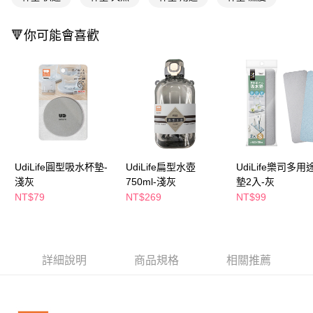
萊爾富取貨付款
※ 請注意：結帳手續完成當下不需立刻繳費，但若您需要取消訂單，請聯絡
每筆NT$65，滿NT$490(含以上)免運費
購買商品的店家。未經商家同意取消之訂單仍視為有效，需透過AFTEE先享
後付繳納相關費用。
🔻你可能會喜歡
付款後萊爾富取貨
※ 交易是否成功請以「AFTEE先享後付 」之結帳頁面顯示為準，若有關於
是否繳費成功／繳費後需取消欲退款等相關疑問，請聯繫「AFTEE先享後付
每筆NT$65，滿NT$490(含以上)免運費
客戶支援中心」
https://netprotections.freshdesk.com/support/home
7-11取貨付款
【注意事項】
１．透過由恩沛科技股份有限公司提供之「AFTEE先享後付」服務完成之交
每筆NT$65，滿NT$490(含以上)免運費
易，需依本服務之必要範圍內提供個人資料，並將交易相關給付款項請求債
權轉讓予恩沛科技股份有限公司。
付款後7-11取貨
２．關於個人資料處理事宜，請瀏覽以下網址：
每筆NT$65，滿NT$490(含以上)免運費
https://aftee.tw/terms/#terms3
UdiLife圓型吸水杯墊-
UdiLife扁型水壺
UdiLife樂司多
３．未成年的使用者請事先徵得法定代理人或監護人之同意方可使用
宅配(本島)
淺灰
750ml-淺灰
墊2入-灰
「AFTEE先享後付」，若未經同意申辦者引起之損失，本公司不負相關責
任。
NT$79
NT$269
NT$99
每筆NT$100，滿NT$790(含以上)免運費
４．使用「AFTEE先享後付」時，將依據個別帳號之用戶狀況，依本公司即
時審查核予不同之上限額度；若仍有額度不足之情形，本公司將視審查結果
付款後寶雅門市自取(由倉庫統一出貨)
請求用戶進行身份認證。
每筆NT$80，滿NT$290(含以上)免運費
５．嚴禁一人註冊多個帳號或使用他人資訊註冊。若發現惡意使用之情形，
恩沛科技股份有限公司將有權停止該用戶之使用額度並採取法律行動。
詳細說明
商品規格
相關推薦