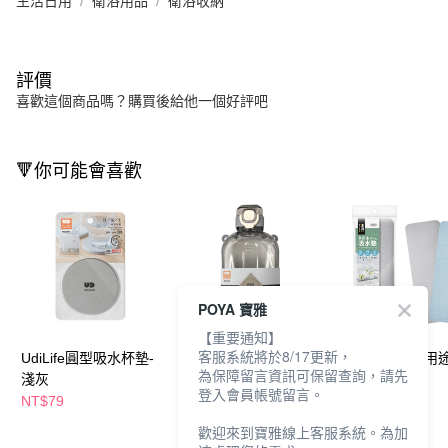
生活日用
衛浴用品
衛浴收納
評價
喜歡這個商品嗎？購買後給他一個好評吧
🔻你可能會喜歡
POYA 寶雅
【重要通知】
客服系統將於8/17更新，
UdiLife圓型吸水杯墊-
UdiLife扁型水壺
UdiLife樂司多
為保障留言資訊可保留查詢，請先
淺灰
750ml-淺灰
墊2入-灰
登入會員帳號留言。
NT$79
NT$269
NT$99
歡迎來到寶雅線上客服系統。為加