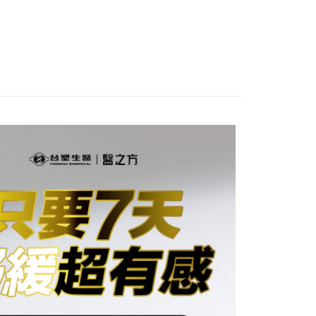
個人資料處理事宜，請瀏覽以下網址：
1取貨
ee.tw/terms/#terms3
5，滿NT$490(含以上)免運費
年的使用者請事先徵得法定代理人或監護人之同意方可使用
E先享後付」，若未經同意申辦者引起之損失，本公司不負相關責
AFTEE先享後付」時，將依據個別帳號之用戶狀況，依本公司
00，滿NT$790(含以上)免運費
核予不同之上限額度；若仍有額度不足之情形，本公司將視審查
用戶進行身份認證。
門市自取(由倉庫統一出貨)
一人註冊多個帳號或使用他人資訊註冊。若發現惡意使用之情
0，滿NT$290(含以上)免運費
科技股份有限公司將有權停止該用戶之使用額度並採取法律行