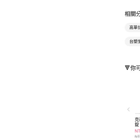
相關
高單位
台塑
🔻你
克
錠
NT
NT