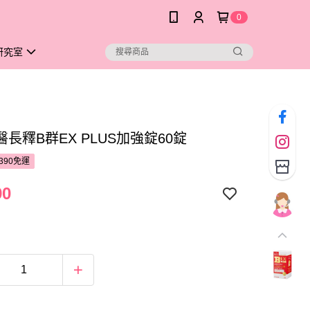
0
研究室
長釋B群EX PLUS加強錠60錠
390免運
90