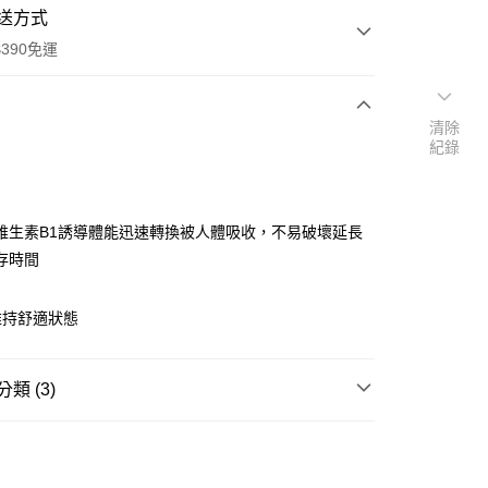
送方式
390免運
清除
紀錄
次付款
付款
維生素B1誘導體能迅速轉換被人體吸收，不易破壞延長
存時間
維持舒適狀態
類 (3)
y
維他命
享後付
📢
👑精緻出遊指南 08/05-08/18
滿$688享點數8%