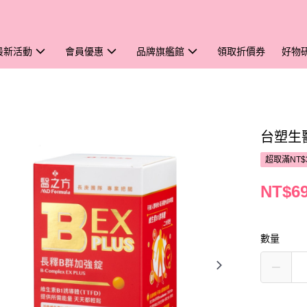
最新活動
會員優惠
品牌旗艦館
領取折價券
好物
台塑生醫
超取滿NT$
NT$6
數量