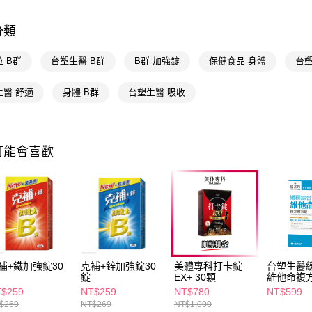
倍回饋
相關說明
【關於「A
📢主題活動
即享券
分類
AFTEE
便利好安
１．簡單
 B群
台塑生醫 B群
B群 加強錠
保健食品 身體
台
２．便利
運送方式
３．安心
生醫 舒適
身體 B群
台塑生醫 吸收
全家取貨
【「AFT
每筆NT$6
１．於結帳
付」結帳
付款後全
２．訂單
可能會喜歡
３．收到繳
每筆NT$6
／ATM／
※ 請注意
萊爾富取
絡購買商品
先享後付
每筆NT$6
※ 交易是
是否繳費成
付款後萊
付客戶支
每筆NT$6
補+鐵加強錠30
克補+鋅加強錠30
美體專科打卡錠
台塑生醫
【注意事
7-11取貨
錠
EX+ 30顆
維他命複方
１．透過由
$259
NT$259
NT$780
NT$599
交易，需
每筆NT$6
$269
NT$269
NT$1,090
求債權轉