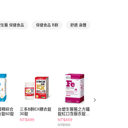
FTEE先享後付」】
📢
👑精緻出遊指南 08/05-08/18
隨身防護中
先享後付是「在收到商品之後才付款」的支付方式。 讓您購物簡單
心！
：不需註冊會員、不需綁卡、不需儲值。
塑生醫 保健食品
保健食品 B群
舒適 身體
：只要手機號碼，簡訊認證，即可結帳。
：先確認商品／服務後，再付款。
付款
EE先享後付」結帳流程】
5，滿NT$390(含以上)免運費
方式選擇「AFTEE先享後付」後，將跳轉至「AFTEE先享後
頁面，進行簡訊認證並確認金額後，即可完成結帳。
家取貨
成立數日內，您將收到繳費通知簡訊。
費通知簡訊後14天內，點擊此簡訊中的連結，可透過四大超商
5，滿NT$390(含以上)免運費
網路銀行／等多元方式進行付款，方視為交易完成。
：結帳手續完成當下不需立刻繳費，但若您需要取消訂單，請聯
貨付款
的店家。未經商家同意取消之訂單仍視為有效，需透過AFTEE
繳納相關費用。
5，滿NT$490(含以上)免運費
否成功請以「AFTEE先享後付 」之結帳頁面顯示為準，若有關於
功／繳費後需取消欲退款等相關疑問，請聯繫「AFTEE先享後
爾富取貨
援中心」
https://netprotections.freshdesk.com/support/home
5，滿NT$490(含以上)免運費
緩釋綜合
三多B群EX糖衣錠
台塑生醫醫之方鐵
台塑生醫強效除垢
項】
付款
錠60錠
30錠
錠紅口含膜衣錠60
衣領精500g
恩沛科技股份有限公司提供之「AFTEE先享後付」服務完成之
粒
NT$499
NT$459
NT$79
依本服務之必要範圍內提供個人資料，並將交易相關給付款項請
5，滿NT$490(含以上)免運費
NT$550
NT$89
讓予恩沛科技股份有限公司。