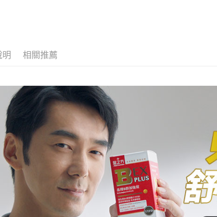
２．關於
付款後7-1
https://aft
每筆NT$6
３．未成
「AFTE
宅配(本島)
任。
４．使用「
每筆NT$1
說明
相關推薦
即時審查
結果請求
付款後寶雅
５．嚴禁
每筆NT$8
形，恩沛
動。