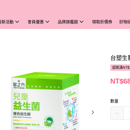
最新活動
會員優惠
品牌旗艦館
領取折價券
好物
台塑生醫
超取滿NT$
NT$6
數量