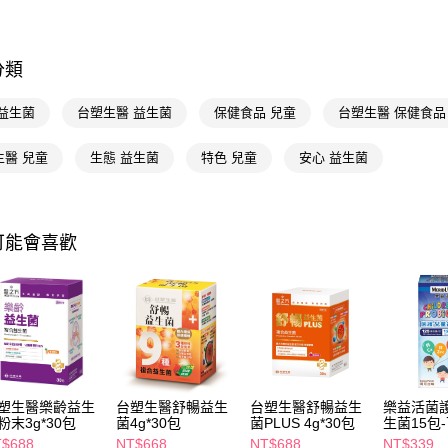
相關說明
📢主題活動
【關於「A
倍回饋
即享券
AFTEE
📢主題活動
便利好安
分類
１．簡單
２．便利
運送方式
 益生菌
台塑生醫 益生菌
保健食品 兒童
台塑生醫 保健食品
３．安心
全家取貨
【「AFT
生醫 兒童
生態 益生菌
特色 兒童
安心 益生菌
每筆NT$6
１．於結帳
付」結帳
付款後全
２．訂單
３．收到繳
每筆NT$6
可能會喜歡
／ATM／
※ 請注意
萊爾富取
絡購買商品
先享後付
每筆NT$6
※ 交易是
是否繳費成
付款後萊
付客戶支
每筆NT$6
【注意事
7-11取貨
１．透過由
塑生醫樂齡益生
台塑生醫舒暢益生
台塑生醫舒暢益生
樂益活菌
交易，需
粉末3g*30包
菌4g*30包
菌PLUS 4g*30包
生菌15包
每筆NT$6
求債權轉
$688
NT$668
NT$688
NT$339