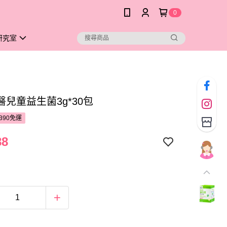
0
研究室
兒童益生菌3g*30包
390免運
88