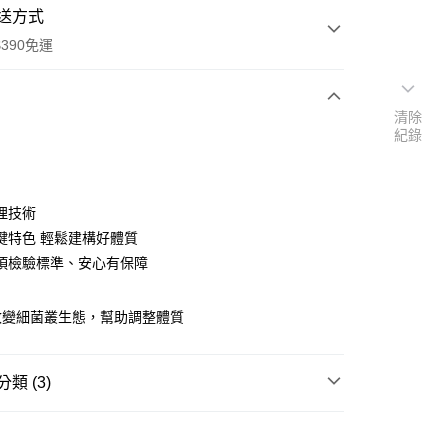
送方式
390免運
清除
紀錄
次付款
付款
埋技術
鍵特色 輕鬆建構好體質
項檢驗標準、安心有保障
改變細菌叢生態，幫助調整體質
類 (3)
y
益生菌
享後付