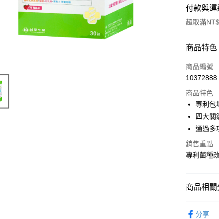
付款與運
超取滿NT$
付款方式
商品特色
POYA支付
商品編號
10372888
信用卡一
商品特色
超商取貨
專利包
四大關
LINE Pay
通過多
Apple Pay
銷售重點
專利菌種
街口支付
悠遊付
商品相關分
Google Pa
醫療/保健
AFTEE先
分享