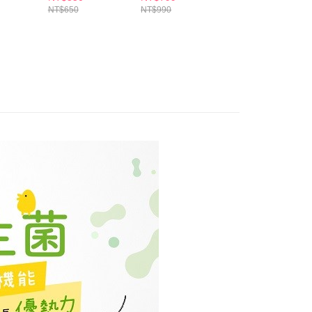
個人資料處理事宜，請瀏覽以下網址：
1取貨
NT$650
NT$990
NT$420
ee.tw/terms/#terms3
5，滿NT$490(含以上)免運費
年的使用者請事先徵得法定代理人或監護人之同意方可使用
E先享後付」，若未經同意申辦者引起之損失，本公司不負相關責
AFTEE先享後付」時，將依據個別帳號之用戶狀況，依本公司
00，滿NT$790(含以上)免運費
核予不同之上限額度；若仍有額度不足之情形，本公司將視審查
用戶進行身份認證。
門市自取(由倉庫統一出貨)
一人註冊多個帳號或使用他人資訊註冊。若發現惡意使用之情
0，滿NT$290(含以上)免運費
科技股份有限公司將有權停止該用戶之使用額度並採取法律行