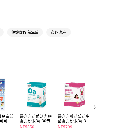
📢
👑精緻出遊指南 08/05-08/18
滿$688享點數8%
FTEE先享後付」】
先享後付是「在收到商品之後才付款」的支付方式。 讓您購物簡單
📢
👑精緻出遊指南 08/05-08/18
隨身防護中
心！
：不需註冊會員、不需綁卡、不需儲值。
：只要手機號碼，簡訊認證，即可結帳。
保健食品 益生菌
安心 兒童
：先確認商品／服務後，再付款。
付款
EE先享後付」結帳流程】
5，滿NT$390(含以上)免運費
方式選擇「AFTEE先享後付」後，將跳轉至「AFTEE先享後
頁面，進行簡訊認證並確認金額後，即可完成結帳。
家取貨
成立數日內，您將收到繳費通知簡訊。
費通知簡訊後14天內，點擊此簡訊中的連結，可透過四大超商
5，滿NT$390(含以上)免運費
網路銀行／等多元方式進行付款，方視為交易完成。
：結帳手續完成當下不需立刻繳費，但若您需要取消訂單，請聯
貨付款
的店家。未經商家同意取消之訂單仍視為有效，需透過AFTEE
繳納相關費用。
5，滿NT$490(含以上)免運費
否成功請以「AFTEE先享後付 」之結帳頁面顯示為準，若有關於
功／繳費後需取消欲退款等相關疑問，請聯繫「AFTEE先享後
爾富取貨
援中心」
https://netprotections.freshdesk.com/support/home
5，滿NT$490(含以上)免運費
項】
付款
恩沛科技股份有限公司提供之「AFTEE先享後付」服務完成之
護兒童益
醫之方益菌活力鈣
醫之方蔓越莓益生
博世特兒童益生菌
依本服務之必要範圍內提供個人資料，並將交易相關給付款項請
-可可
複方粉末3g*30包
菌複方粉末3g*30
發泡錠20錠-乳酸
5，滿NT$490(含以上)免運費
讓予恩沛科技股份有限公司。
包
NT$550
NT$799
NT$380