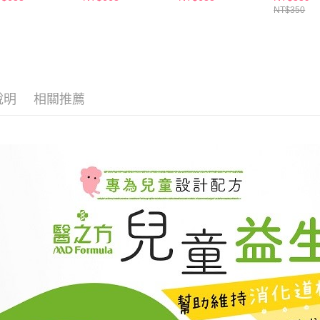
２．關於
付款後7-1
NT$350
https://aft
每筆NT$6
３．未成
「AFTE
宅配(本島)
任。
４．使用「
每筆NT$1
即時審查
結果請求
說明
相關推薦
付款後寶雅
５．嚴禁
每筆NT$8
形，恩沛
動。