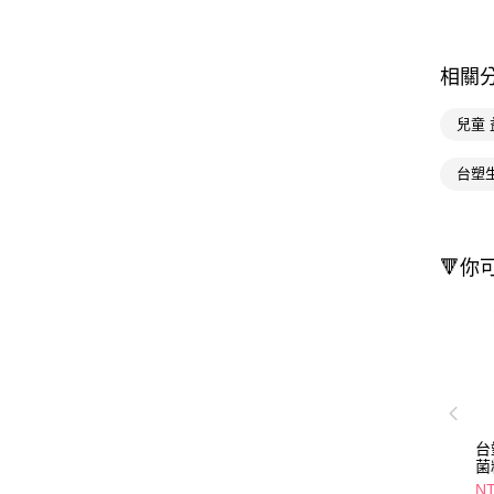
相關
兒童
台塑
🔻你
台
菌
NT