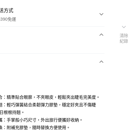
送方式
390免運
清除
紀錄
次付款
付款
合：精準貼合眼廓，不夾眼皮，輕鬆夾出睫毛完美度。
翹：輕巧彈簧結合柔韌彈力膠墊，穩定好夾且不傷睫
全日根根持翹。
攜：手掌般小巧尺寸，外出旅行便攜好收納。
y
換：附補充膠墊，隨時替換方便使用。
享後付