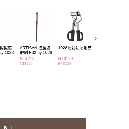
讓予恩沛科技股份有限公司。
個人資料處理事宜，請瀏覽以下網址：
1取貨
ee.tw/terms/#terms3
5，滿NT$490(含以上)免運費
年的使用者請事先徵得法定代理人或監護人之同意方可使用
E先享後付」，若未經同意申辦者引起之損失，本公司不負相關責
AFTEE先享後付」時，將依據個別帳號之用戶狀況，依本公司
00，滿NT$790(含以上)免運費
核予不同之上限額度；若仍有額度不足之情形，本公司將視審查
用戶進行身份認證。
門市自取(由倉庫統一出貨)
N 擦擦遮
ARTISAN 指腹遮
1028睫對翹睫毛夾
ARTISAN 小披薩
一人註冊多個帳號或使用他人資訊註冊。若發現惡意使用之情
y 1028
瑕刷 F32 by 1028
定妝蜜粉撲 by
0，滿NT$290(含以上)免運費
科技股份有限公司將有權停止該用戶之使用額度並採取法律行
1028
NT$213
NT$170
NT$119
NT$250
NT$200
NT$140