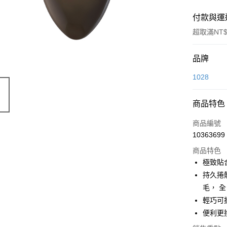
付款與運
超取滿NT$
付款方式
品牌
POYA支付
1028
信用卡一
商品特色
超商取貨
商品編號
LINE Pay
10363699
商品特色
Apple Pay
極致貼
街口支付
持久捲
毛， 
悠遊付
輕巧可
Google Pa
便利更
AFTEE先