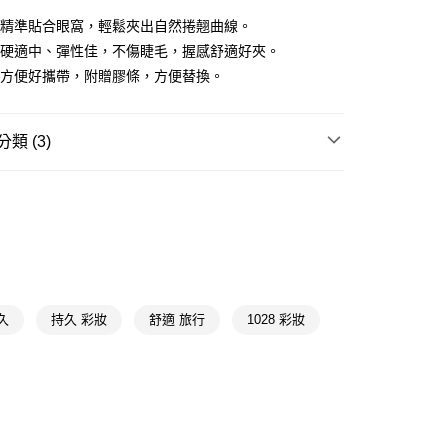
形精準貼合眼窩，輕鬆夾出自然捲翹曲線。
FTEE先享後付」】
軟硬適中、彈性佳，不傷睫毛，握感舒適好夾。
先享後付是「在收到商品之後才付款」的支付方式。 讓您購物簡單
計方便好攜帶，附贈膠條，方便替換。
心！
：不需註冊會員、不需綁卡、不需儲值。
：只要手機號碼，簡訊認證，即可結帳。
：先確認商品／服務後，再付款。
類 (3)
付款
EE先享後付」結帳流程】
彩妝工具
假睫毛/睫毛夾/睫毛膠
5，滿NT$390(含以上)免運費
方式選擇「AFTEE先享後付」後，將跳轉至「AFTEE先享後
頁面，進行簡訊認證並確認金額後，即可完成結帳。
家取貨
成立數日內，您將收到繳費通知簡訊。
費通知簡訊後14天內，點擊此簡訊中的連結，可透過四大超商
★品牌精選
1028
5，滿NT$390(含以上)免運費
網路銀行／等多元方式進行付款，方視為交易完成。
：結帳手續完成當下不需立刻繳費，但若您需要取消訂單，請聯
貨付款
的店家。未經商家同意取消之訂單仍視為有效，需透過AFTEE
繳納相關費用。
5，滿NT$490(含以上)免運費
持久
持久 彩妝
舒適 旅行
1028 彩妝
否成功請以「AFTEE先享後付 」之結帳頁面顯示為準，若有關於
功／繳費後需取消欲退款等相關疑問，請聯繫「AFTEE先享後
爾富取貨
援中心」
https://netprotections.freshdesk.com/support/home
5，滿NT$490(含以上)免運費
項】
付款
恩沛科技股份有限公司提供之「AFTEE先享後付」服務完成之
依本服務之必要範圍內提供個人資料，並將交易相關給付款項請
5，滿NT$490(含以上)免運費