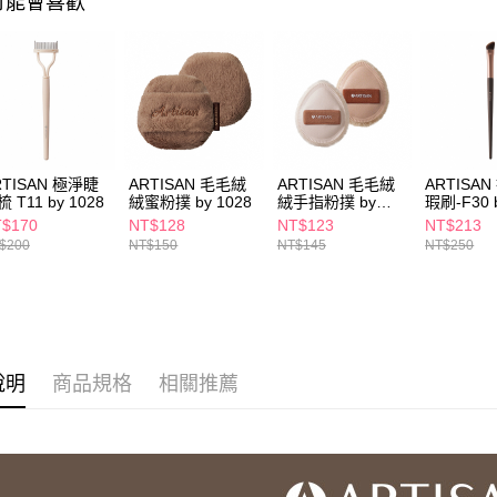
可能會喜歡
求債權轉
２．關於
付款後7-1
https://aft
每筆NT$6
３．未成
「AFTE
宅配(本島)
任。
４．使用「
每筆NT$1
即時審查
結果請求
付款後寶雅
RTISAN 極淨睫
ARTISAN 毛毛絨
ARTISAN 毛毛絨
ARTISA
５．嚴禁
 T11 by 1028
絨蜜粉撲 by 1028
絨手指粉撲 by
瑕刷-F30 b
每筆NT$8
形，恩沛
1028
$170
NT$128
NT$123
NT$213
動。
$200
NT$150
NT$145
NT$250
說明
商品規格
相關推薦