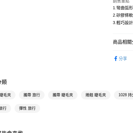
銷售重點
相關說明
1.彎曲弧
【關於「A
2.矽膠條
即享券
AFTEE
3.輕巧設
便利好安
１．簡單
２．便利
運送方式
３．安心
商品相關分
全家取貨
【「AFT
時尚彩妝
每筆NT$6
１．於結帳
分享
付」結帳
1028
付款後全
２．訂單
３．收到繳
時尚彩妝
每筆NT$6
／ATM／
分類
※ 請注意
萊爾富取
絡購買商品
先享後付
每筆NT$6
8 睫毛夾
攜帶 旅行
攜帶 睫毛夾
捲翹 睫毛夾
1028 
※ 交易是
是否繳費成
付款後萊
旅行
彈性 旅行
付客戶支
每筆NT$6
【注意事
7-11取貨
１．透過由
交易，需
每筆NT$6