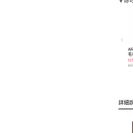
🔻你
A
毛梳
NT
NT
詳細