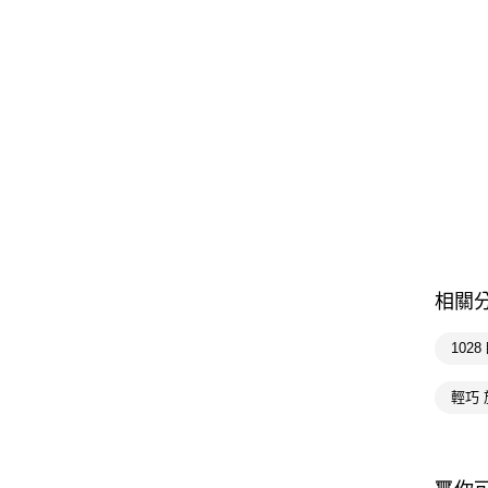
相關
102
輕巧 