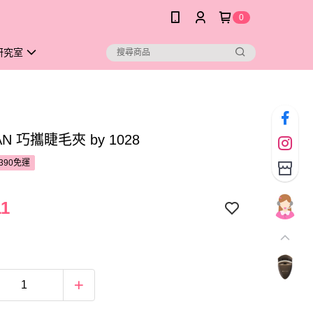
0
研究室
AN 巧攜睫毛夾 by 1028
390免運
11