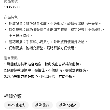
商品編號
LINE Pay
10363699
Apple Pay
商品特色
街口支付
極致貼合：精準貼合眼廓，不夾眼皮，輕鬆夾出睫毛完美度。
悠遊付
持久捲翹：輕巧彈簧結合柔韌彈力膠墊，穩定好夾且不傷睫毛，
全日根根持翹。
Google Pay
輕巧可攜：手掌般小巧尺寸，外出旅行便攜好收納。
AFTEE先享後付
便利更換：附補充膠墊，隨時替換方便使用。
相關說明
銷售重點
【關於「AFTEE先享後付」】
即享券
AFTEE先享後付是「在收到商品之後才付款」的支付方式。 讓您購物簡單
1.彎曲弧形精準貼合眼窩，輕鬆夾出自然捲翹曲線。
便利好安心！
2.矽膠條軟硬適中、彈性佳，不傷睫毛，握感舒適好夾。
１．簡單：不需註冊會員、不需綁卡、不需儲值。
運送方式
２．便利：只要手機號碼，簡訊認證，即可結帳。
3.輕巧設計方便好攜帶，附贈膠條，方便替換。
３．安心：先確認商品／服務後，再付款。
全家取貨付款
每筆NT$65，滿NT$390(含以上)免運費
【「AFTEE先享後付」結帳流程】
１．於結帳方式選擇「AFTEE先享後付」後，將跳轉至「AFTEE先享後付」
相關分類
付款後全家取貨
結帳頁面，進行簡訊認證並確認金額後，即可完成結帳。
２．訂單成立數日內，您將收到繳費通知簡訊。
每筆NT$65，滿NT$390(含以上)免運費
1028 睫毛夾
攜帶 旅行
攜帶 睫毛夾
３．收到繳費通知簡訊後14天內，點擊此簡訊中的連結，可透過四大超商／