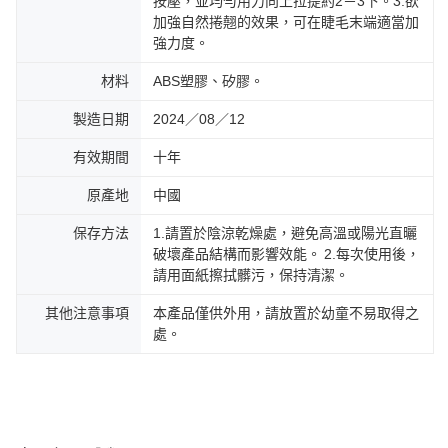
按壓，並均勻用力向上拉提約2－3下。3.欲
加強自然捲翹的效果，可在睫毛末端適當加
強力度。
材料
ABS塑膠、矽膠。
製造日期
2024／08／12
有效期間
十年
原產地
中國
保存方法
1.請置於陰涼乾燥處，避免高溫或陽光直曬
破壞產品結構而影響效能。 2.每次使用後，
請用面紙擦拭髒污，保持清潔。
其他注意事項
本產品僅供外用，請放置於幼童不易取得之
處。