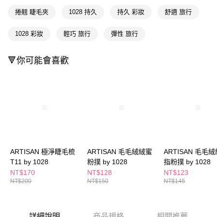
ATM／網路銀行／等多元方式進行付款，方視為交易完成。
萊爾富取貨付款
※ 請注意：結帳手續完成當下不需立刻繳費，但若您需要取消訂單，請聯絡
捲翹 睫毛夾
1028 持久
持久 彩妝
舒適 旅行
每筆NT$65，滿NT$490(含以上)免運費
購買商品的店家。未經商家同意取消之訂單仍視為有效，需透過AFTEE先享
後付繳納相關費用。
1028 彩妝
輕巧 旅行
彈性 旅行
付款後萊爾富取貨
※ 交易是否成功請以「AFTEE先享後付 」之結帳頁面顯示為準，若有關於
是否繳費成功／繳費後需取消欲退款等相關疑問，請聯繫「AFTEE先享後付
每筆NT$65，滿NT$490(含以上)免運費
客戶支援中心」
https://netprotections.freshdesk.com/support/home
🔻你可能會喜歡
7-11取貨付款
【注意事項】
１．透過由恩沛科技股份有限公司提供之「AFTEE先享後付」服務完成之交
每筆NT$65，滿NT$490(含以上)免運費
易，需依本服務之必要範圍內提供個人資料，並將交易相關給付款項請求債
權轉讓予恩沛科技股份有限公司。
付款後7-11取貨
２．關於個人資料處理事宜，請瀏覽以下網址：
每筆NT$65，滿NT$490(含以上)免運費
https://aftee.tw/terms/#terms3
３．未成年的使用者請事先徵得法定代理人或監護人之同意方可使用
宅配(本島)
「AFTEE先享後付」，若未經同意申辦者引起之損失，本公司不負相關責
任。
每筆NT$100，滿NT$790(含以上)免運費
４．使用「AFTEE先享後付」時，將依據個別帳號之用戶狀況，依本公司即
ARTISAN 極淨睫毛梳
ARTISAN 毛毛絨絨蜜
ARTISAN 毛毛
時審查核予不同之上限額度；若仍有額度不足之情形，本公司將視審查結果
T11 by 1028
粉撲 by 1028
指粉撲 by 1028
付款後寶雅門市自取(由倉庫統一出貨)
請求用戶進行身份認證。
NT$170
NT$128
NT$123
每筆NT$80，滿NT$290(含以上)免運費
５．嚴禁一人註冊多個帳號或使用他人資訊註冊。若發現惡意使用之情形，
NT$200
NT$150
NT$145
恩沛科技股份有限公司將有權停止該用戶之使用額度並採取法律行動。
詳細說明
商品規格
相關推薦