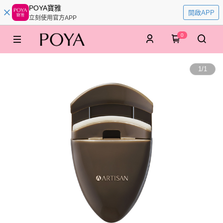
POYA寶雅
開啟APP
立刻使用官方APP
0
1
/
1