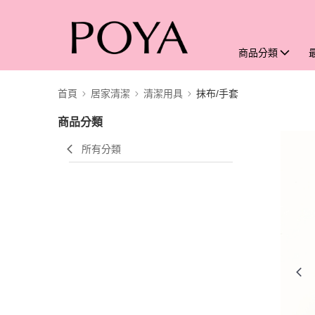
商品分類
首頁
居家清潔
清潔用具
抹布/手套
商品分類
所有分類