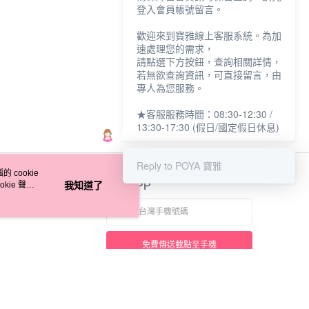
登入會員帳號留言。
歡迎來到寶雅線上客服系統。為加
速處理您的需求，
請點選下方按鈕，查詢相關詳情，
若無欲查詢資訊，可直接留言，由
專人為您服務。
★客服服務時間：08:30-12:30 /
13:30-17:30 (假日/國定假日休息)
Reply to POYA 寶雅
 cookie
kie 聲明
我知道了
官方APP
免費傳送載點至手機
本站最佳瀏覽環境請使用 Google Chrome、Firefox 或 Edge 以上版本