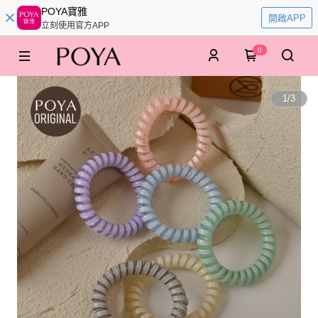
POYA寶雅
開啟APP
立刻使用官方APP
0
1
/
3