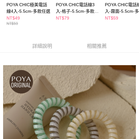
１．於結帳方式選擇「AFTEE先享後付」後，將跳轉至「AFTEE先享後付」
POYA CHIC極美電話
POYA CHIC電話線3
POYA CHIC電話
付款後全家取貨
結帳頁面，進行簡訊認證並確認金額後，即可完成結帳。
線4入-5.5cm-多款任選
入-格子-5.5cm-多款任
入-霧面-5.5cm-
２．訂單成立數日內，您將收到繳費通知簡訊。
每筆NT$65，滿NT$390(含以上)免運費
選
選
３．收到繳費通知簡訊後14天內，點擊此簡訊中的連結，可透過四大超商／
NT$49
NT$79
NT$59
ATM／網路銀行／等多元方式進行付款，方視為交易完成。
NT$59
萊爾富取貨付款
※ 請注意：結帳手續完成當下不需立刻繳費，但若您需要取消訂單，請聯絡
每筆NT$65，滿NT$490(含以上)免運費
購買商品的店家。未經商家同意取消之訂單仍視為有效，需透過AFTEE先享
後付繳納相關費用。
付款後萊爾富取貨
※ 交易是否成功請以「AFTEE先享後付 」之結帳頁面顯示為準，若有關於
詳細說明
相關推薦
是否繳費成功／繳費後需取消欲退款等相關疑問，請聯繫「AFTEE先享後付
每筆NT$65，滿NT$490(含以上)免運費
客戶支援中心」
https://netprotections.freshdesk.com/support/home
7-11取貨付款
【注意事項】
１．透過由恩沛科技股份有限公司提供之「AFTEE先享後付」服務完成之交
每筆NT$65，滿NT$490(含以上)免運費
易，需依本服務之必要範圍內提供個人資料，並將交易相關給付款項請求債
權轉讓予恩沛科技股份有限公司。
付款後7-11取貨
２．關於個人資料處理事宜，請瀏覽以下網址：
每筆NT$65，滿NT$490(含以上)免運費
https://aftee.tw/terms/#terms3
３．未成年的使用者請事先徵得法定代理人或監護人之同意方可使用
宅配(本島)
「AFTEE先享後付」，若未經同意申辦者引起之損失，本公司不負相關責
任。
每筆NT$100，滿NT$790(含以上)免運費
４．使用「AFTEE先享後付」時，將依據個別帳號之用戶狀況，依本公司即
時審查核予不同之上限額度；若仍有額度不足之情形，本公司將視審查結果
付款後寶雅門市自取(由倉庫統一出貨)
請求用戶進行身份認證。
每筆NT$80，滿NT$290(含以上)免運費
５．嚴禁一人註冊多個帳號或使用他人資訊註冊。若發現惡意使用之情形，