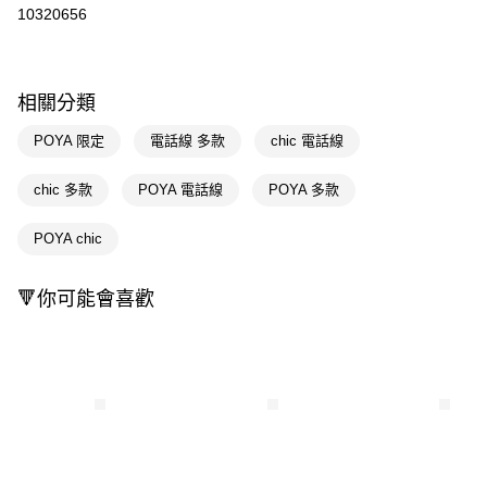
信用卡一次付款
10320656
超商取貨付款
LINE Pay
相關分類
Apple Pay
POYA 限定
電話線 多款
chic 電話線
街口支付
chic 多款
POYA 電話線
POYA 多款
悠遊付
POYA chic
Google Pay
AFTEE先享後付
🔻你可能會喜歡
相關說明
【關於「AFTEE先享後付」】
即享券
AFTEE先享後付是「在收到商品之後才付款」的支付方式。 讓您購物簡單
便利好安心！
１．簡單：不需註冊會員、不需綁卡、不需儲值。
運送方式
２．便利：只要手機號碼，簡訊認證，即可結帳。
３．安心：先確認商品／服務後，再付款。
全家取貨付款
每筆NT$65，滿NT$390(含以上)免運費
【「AFTEE先享後付」結帳流程】