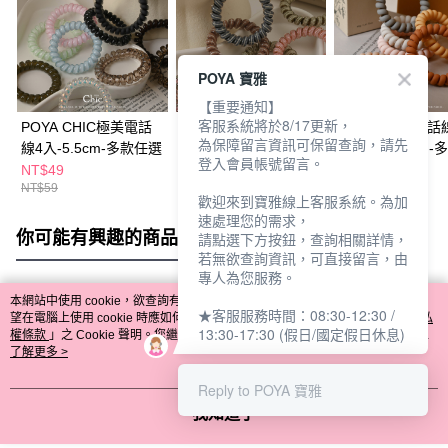
POYA 寶雅
【重要通知】
客服系統將於8/17更新，
POYA CHIC極美電話
POYA CHIC電話線3
POYA CHIC電話
為保障留言資訊可保留查詢，請先
線4入-5.5cm-多款任選
入-格子-5.5cm-多款任
入-霧面-5.5cm-
登入會員帳號留言。
選
選
NT$49
NT$79
NT$59
NT$59
歡迎來到寶雅線上客服系統。為加
速處理您的需求，
你可能有興趣的商品
全站排行
請點選下方按鈕，查詢相關詳情，
若無欲查詢資訊，可直接留言，由
專人為您服務。
本網站中使用 cookie，欲查詢有關本網站使用 cookie 方式之詳情，及若您不希
★客服服務時間：08:30-12:30 /
熱門標籤
望在電腦上使用 cookie 時應如何變更電腦的 cookie 設定，請參閱本網站「
隱私
13:30-17:30 (假日/國定假日休息)
權條款
」之 Cookie 聲明。您繼續使用本網站即表示您同意本公司得按本網站使
用條款之 Cookie 聲明使用 cookie。
了解更多 >
Reply to POYA 寶雅
我知道了