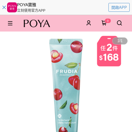
POYA寶雅
開啟APP
立刻使用官方APP
0
1
/
1