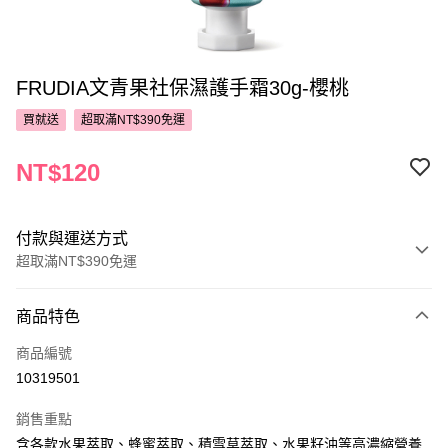
FRUDIA文青果社保濕護手霜30g-櫻桃
買就送
超取滿NT$390免運
NT$120
付款與運送方式
超取滿NT$390免運
付款方式
商品特色
POYA支付
商品編號
信用卡一次付款
10319501
超商取貨付款
銷售重點
LINE Pay
含各款水果萃取、蜂蜜萃取、積雪草萃取、水果籽油等高濃縮營養