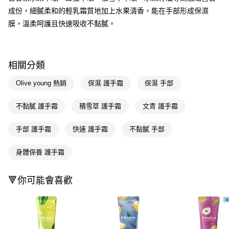
成份，細膩柔和的輕乳霜質地加上水果清香，能在手部形成保濕
Apple Pay
膜，溫柔呵護且快速吸收不黏膩。
街口支付
悠遊付
相關分類
Google Pay
Olive young 熱銷
保濕 護手霜
保濕 手部
AFTEE先享後付
相關說明
不黏膩 護手霜
積雪草 護手霜
文青 護手霜
【關於「AFTEE先享後付」】
即享券
AFTEE先享後付是「在收到商品之後才付款」的支付方式。 讓您購物簡單
手部 護手霜
快速 護手霜
不黏膩 手部
便利好安心！
１．簡單：不需註冊會員、不需綁卡、不需儲值。
運送方式
２．便利：只要手機號碼，簡訊認證，即可結帳。
身體保養 護手霜
３．安心：先確認商品／服務後，再付款。
全家取貨付款
每筆NT$65，滿NT$390(含以上)免運費
【「AFTEE先享後付」結帳流程】
🔻你可能會喜歡
１．於結帳方式選擇「AFTEE先享後付」後，將跳轉至「AFTEE先享後付」
付款後全家取貨
結帳頁面，進行簡訊認證並確認金額後，即可完成結帳。
２．訂單成立數日內，您將收到繳費通知簡訊。
每筆NT$65，滿NT$390(含以上)免運費
３．收到繳費通知簡訊後14天內，點擊此簡訊中的連結，可透過四大超商／
ATM／網路銀行／等多元方式進行付款，方視為交易完成。