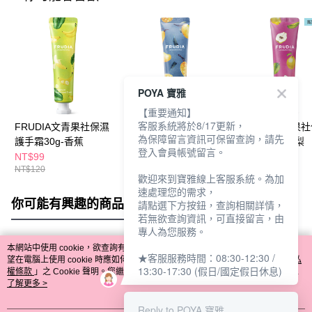
POYA 寶雅
【重要通知】
客服系統將於8/17更新，
FRUDIA文青果社保濕
FRUDIA文青果社保濕
FRUDIA文青果
為保障留言資訊可保留查詢，請先
護手霜30g-香蕉
護手霜30g-芒果
護手霜30g-木梨
登入會員帳號留言。
NT$99
NT$99
NT$120
NT$120
NT$120
歡迎來到寶雅線上客服系統。為加
速處理您的需求，
你可能有興趣的商品
全站排行
請點選下方按鈕，查詢相關詳情，
若無欲查詢資訊，可直接留言，由
專人為您服務。
本網站中使用 cookie，欲查詢有關本網站使用 cookie 方式之詳情，及若您不希
★客服服務時間：08:30-12:30 /
熱門標籤
望在電腦上使用 cookie 時應如何變更電腦的 cookie 設定，請參閱本網站「
隱私
13:30-17:30 (假日/國定假日休息)
權條款
」之 Cookie 聲明。您繼續使用本網站即表示您同意本公司得按本網站使
用條款之 Cookie 聲明使用 cookie。
了解更多 >
Reply to POYA 寶雅