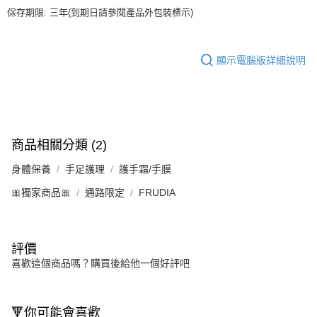
保存期限: 三年(到期日請參閱產品外包裝標示)
顯示電腦版詳細說明
商品相關分類 (2)
身體保養
手足護理
護手霜/手膜
🎀獨家商品🎀
通路限定
FRUDIA
評價
喜歡這個商品嗎？購買後給他一個好評吧
🔻你可能會喜歡