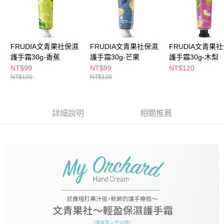
萊爾富取貨付款
※ 請注意：結帳手續完成當下不需立刻繳費，但若您需要取消訂單，請聯絡
每筆NT$65，滿NT$490(含以上)免運費
購買商品的店家。未經商家同意取消之訂單仍視為有效，需透過AFTEE先享
後付繳納相關費用。
付款後萊爾富取貨
※ 交易是否成功請以「AFTEE先享後付 」之結帳頁面顯示為準，若有關於
是否繳費成功／繳費後需取消欲退款等相關疑問，請聯繫「AFTEE先享後付
每筆NT$65，滿NT$490(含以上)免運費
FRUDIA文青果社保濕
FRUDIA文青果社保濕
FRUDIA文青果
客戶支援中心」
https://netprotections.freshdesk.com/support/home
護手霜30g-香蕉
護手霜30g-芒果
護手霜30g-木梨
7-11取貨付款
NT$99
NT$99
NT$120
【注意事項】
１．透過由恩沛科技股份有限公司提供之「AFTEE先享後付」服務完成之交
NT$120
NT$120
每筆NT$65，滿NT$490(含以上)免運費
易，需依本服務之必要範圍內提供個人資料，並將交易相關給付款項請求債
權轉讓予恩沛科技股份有限公司。
付款後7-11取貨
２．關於個人資料處理事宜，請瀏覽以下網址：
每筆NT$65，滿NT$490(含以上)免運費
詳細說明
相關推薦
https://aftee.tw/terms/#terms3
３．未成年的使用者請事先徵得法定代理人或監護人之同意方可使用
宅配(本島)
「AFTEE先享後付」，若未經同意申辦者引起之損失，本公司不負相關責
任。
每筆NT$100，滿NT$790(含以上)免運費
４．使用「AFTEE先享後付」時，將依據個別帳號之用戶狀況，依本公司即
時審查核予不同之上限額度；若仍有額度不足之情形，本公司將視審查結果
付款後寶雅門市自取(由倉庫統一出貨)
請求用戶進行身份認證。
每筆NT$80，滿NT$290(含以上)免運費
５．嚴禁一人註冊多個帳號或使用他人資訊註冊。若發現惡意使用之情形，
恩沛科技股份有限公司將有權停止該用戶之使用額度並採取法律行動。