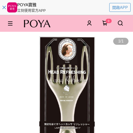
POYA寶雅
開啟APP
立刻使用官方APP
0
1
/
1