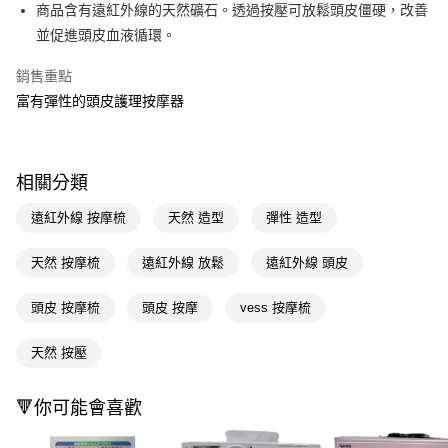
LINE Pay
商品含有遠紅外線的天然礦石。透過按壓可放鬆頭皮僵硬，改善
並促進頭皮血液循環。
Apple Pay
銷售重點
街口支付
富有彈性的頭皮護理按摩器
悠遊付
Google Pay
相關分類
AFTEE先享後付
相關說明
遠紅外線 按摩梳
天然 造型
彈性 造型
【關於「AFTEE先享後付」】
即享券
AFTEE先享後付是「在收到商品之後才付款」的支付方式。 讓您購物簡單
天然 按摩梳
遠紅外線 放鬆
遠紅外線 頭皮
便利好安心！
１．簡單：不需註冊會員、不需綁卡、不需儲值。
運送方式
頭皮 按摩梳
頭皮 按摩
vess 按摩梳
２．便利：只要手機號碼，簡訊認證，即可結帳。
３．安心：先確認商品／服務後，再付款。
全家取貨付款
天然 按壓
每筆NT$65，滿NT$390(含以上)免運費
【「AFTEE先享後付」結帳流程】
１．於結帳方式選擇「AFTEE先享後付」後，將跳轉至「AFTEE先享後付」
付款後全家取貨
結帳頁面，進行簡訊認證並確認金額後，即可完成結帳。
🔻你可能會喜歡
２．訂單成立數日內，您將收到繳費通知簡訊。
每筆NT$65，滿NT$390(含以上)免運費
３．收到繳費通知簡訊後14天內，點擊此簡訊中的連結，可透過四大超商／