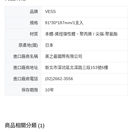
品牌
VESS
規格
81*30*187mm/1支入
材質
本體-烯烴彈性體、聚丙烯 / 尖端-聚氨酯
原產地(國)
日本
進口廠商名稱
美之最國際有限公司
進口廠商地址
新北市深坑區北深路三段153號6樓
進口廠商電話
(02)2662-3556
保存期限
10年
商品相關分類 (1)