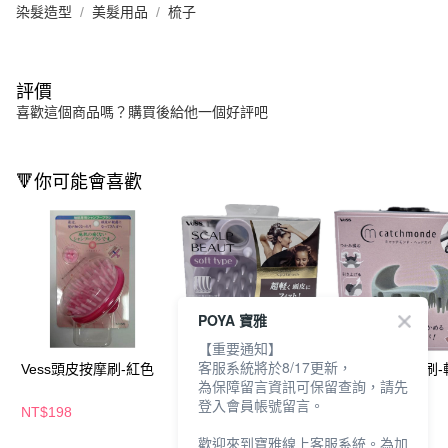
染髮造型
美髮用品
梳子
評價
喜歡這個商品嗎？購買後給他一個好評吧
🔻你可能會喜歡
POYA 寶雅
【重要通知】
客服系統將於8/17更新，
Vess頭皮按摩刷-紅色
Vess頭皮毛孔按摩頭皮
Vess頭皮按摩刷-
為保障留言資訊可保留查詢，請先
刷
色
登入會員帳號留言。
NT$198
NT$432
NT$504
歡迎來到寶雅線上客服系統。為加