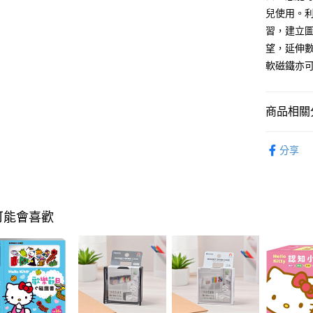
相關說明
兒使用。
【關於「A
即享券
AFTEE
習，建立
便利好安
望，延伸
１．簡單
軟磁鐵亦
２．便利
運送方式
３．安心
全家取貨
【「AFT
商品相關分
每筆NT$6
１．於結帳
付」結帳
玩具休閒
付款後全
２．訂單
分享
３．收到繳
玩具休閒
每筆NT$6
／ATM／
※ 請注意
萊爾富取
絡購買商品
先享後付
每筆NT$6
可能會喜歡
※ 交易是
是否繳費成
付款後萊
付客戶支
每筆NT$6
【注意事
7-11取貨
１．透過由
交易，需
每筆NT$6
求債權轉