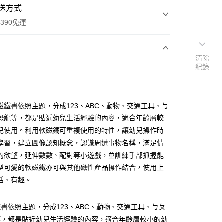
送方式
390免運
清除
紀錄
次付款
付款
磁鐵書依照主題，分成123、ABC、動物、交通工具、ㄅ
恐龍等，都是貼近幼兒生活經驗的內容，適合年齡層較
兒使用。利用軟磁鐵可重複使用的特性，讓幼兒操作時
學習，建立圖像認知概念，認識周遭事物名稱，滿足情
的欲望，延伸數數、配對等小遊戲，並訓練手部抓握能
型可愛的軟磁鐵亦可與其他磁性產品操作結合，使用上
活、有趣。
y
書依照主題，分成123、ABC、動物、交通工具、ㄅㄆ
享後付
等，都是貼近幼兒生活經驗的內容，適合年齡層較小的幼