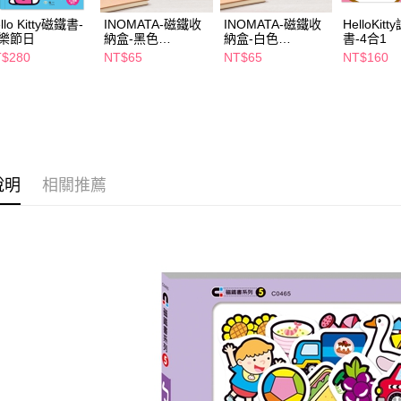
２．關於
付款後7-1
https://aft
llo Kitty磁鐵書-
INOMATA-磁鐵收
INOMATA-磁鐵收
HelloKit
每筆NT$6
樂節日
納盒-黑色
納盒-白色
書-4合1
３．未成
8.5x8.5CM
8.5x8.5CM
「AFTE
$280
NT$65
NT$65
NT$160
宅配(本島)
任。
４．使用「
每筆NT$1
即時審查
結果請求
付款後寶雅
５．嚴禁
每筆NT$8
形，恩沛
動。
說明
相關推薦