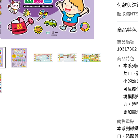
付款與運
超取滿NT$
付款方式
商品特色
POYA支付
商品編號
10317362
信用卡一
商品特色
超商取貨
本系列
ㄆㄇ、
LINE Pay
小的幼
Apple Pay
可反覆
境模擬
街口支付
力。造
悠遊付
更加靈
Google Pa
銷售重點
本系列磁鐵
AFTEE先
ㄇ、恐龍