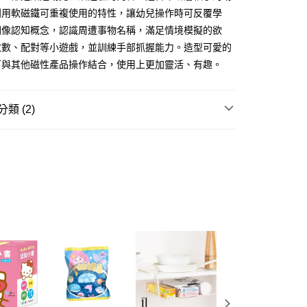
利用軟磁鐵可重複使用的特性，讓幼兒操作時可反覆學
FTEE先享後付」】
先享後付是「在收到商品之後才付款」的支付方式。 讓您購物簡單
圖像認知概念，認識周遭事物名稱，滿足情境模擬的欲
心！
數數、配對等小遊戲，並訓練手部抓握能力。造型可愛的
：不需註冊會員、不需綁卡、不需儲值。
可與其他磁性產品操作結合，使用上更加靈活、有趣。
：只要手機號碼，簡訊認證，即可結帳。
：先確認商品／服務後，再付款。
付款
EE先享後付」結帳流程】
類 (2)
5，滿NT$390(含以上)免運費
方式選擇「AFTEE先享後付」後，將跳轉至「AFTEE先享後
頁面，進行簡訊認證並確認金額後，即可完成結帳。
教具/圖書/繪本
★世一文化
家取貨
成立數日內，您將收到繳費通知簡訊。
費通知簡訊後14天內，點擊此簡訊中的連結，可透過四大超商
教具/圖書/繪本
其他圖書/繪本/教具
5，滿NT$390(含以上)免運費
網路銀行／等多元方式進行付款，方視為交易完成。
：結帳手續完成當下不需立刻繳費，但若您需要取消訂單，請聯
貨付款
的店家。未經商家同意取消之訂單仍視為有效，需透過AFTEE
繳納相關費用。
5，滿NT$490(含以上)免運費
否成功請以「AFTEE先享後付 」之結帳頁面顯示為準，若有關於
功／繳費後需取消欲退款等相關疑問，請聯繫「AFTEE先享後
爾富取貨
援中心」
https://netprotections.freshdesk.com/support/home
5，滿NT$490(含以上)免運費
項】
付款
恩沛科技股份有限公司提供之「AFTEE先享後付」服務完成之
依本服務之必要範圍內提供個人資料，並將交易相關給付款項請
5，滿NT$490(含以上)免運費
讓予恩沛科技股份有限公司。