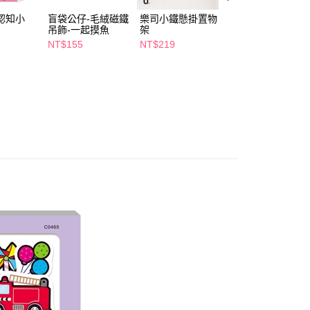
個人資料處理事宜，請瀏覽以下網址：
1取貨
ee.tw/terms/#terms3
ty認知小
盲袋公仔-毛絨磁鐵
樂司小鐵懸掛置物
盲袋公仔-毛絨磁
5，滿NT$490(含以上)免運費
吊飾-一起摸魚
架
吊飾-動物聯萌
年的使用者請事先徵得法定代理人或監護人之同意方可使用
E先享後付」，若未經同意申辦者引起之損失，本公司不負相關責
NT$155
NT$219
NT$155
AFTEE先享後付」時，將依據個別帳號之用戶狀況，依本公司
00，滿NT$790(含以上)免運費
核予不同之上限額度；若仍有額度不足之情形，本公司將視審查
用戶進行身份認證。
門市自取(由倉庫統一出貨)
一人註冊多個帳號或使用他人資訊註冊。若發現惡意使用之情
0，滿NT$290(含以上)免運費
科技股份有限公司將有權停止該用戶之使用額度並採取法律行