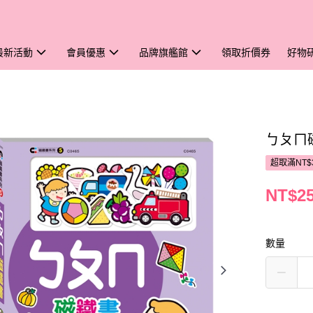
最新活動
會員優惠
品牌旗艦館
領取折價券
好物
ㄅㄆㄇ
超取滿NT$
NT$2
數量