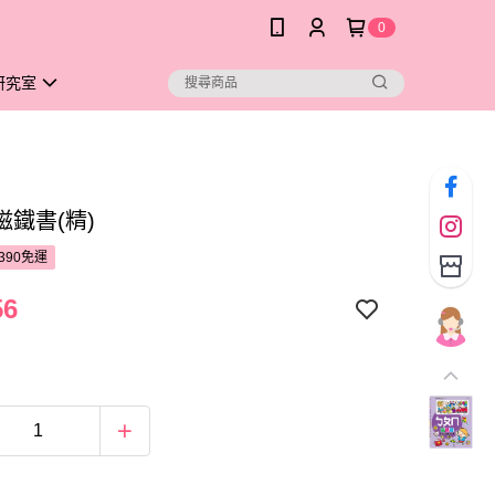
0
研究室
磁鐵書(精)
390免運
56