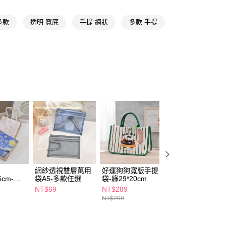
y
多款
透明 寬底
手提 網狀
多款 手提
享後付
FTEE先享後付」】
先享後付是「在收到商品之後才付款」的支付方式。 讓您購物簡單
心！
：不需註冊會員、不需綁卡、不需儲值。
：只要手機號碼，簡訊認證，即可結帳。
：先確認商品／服務後，再付款。
付款
EE先享後付」結帳流程】
5，滿NT$390(含以上)免運費
方式選擇「AFTEE先享後付」後，將跳轉至「AFTEE先享後
頁面，進行簡訊認證並確認金額後，即可完成結帳。
家取貨
成立數日內，您將收到繳費通知簡訊。
費通知簡訊後14天內，點擊此簡訊中的連結，可透過四大超商
5，滿NT$390(含以上)免運費
網路銀行／等多元方式進行付款，方視為交易完成。
網紗透視雙層萬用
好運狗狗寬版手提
OMORY透明衣物
：結帳手續完成當下不需立刻繳費，但若您需要取消訂單，請聯
.5cm-多
袋A5-多款任選
袋-綠29*20cm
棉被收納
貨付款
的店家。未經商家同意取消之訂單仍視為有效，需透過AFTEE
袋-56*40cm-多款
NT$69
NT$289
NT$149
繳納相關費用。
5，滿NT$490(含以上)免運費
任選
NT$299
否成功請以「AFTEE先享後付 」之結帳頁面顯示為準，若有關於
功／繳費後需取消欲退款等相關疑問，請聯繫「AFTEE先享後
爾富取貨
援中心」
https://netprotections.freshdesk.com/support/home