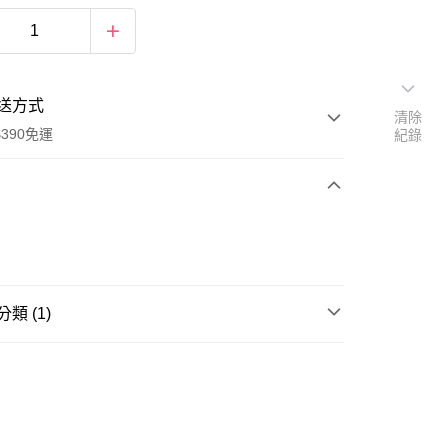
送方式
清除
390免運
紀錄
次付款
付款
類 (1)
箱
斜背/後背/手提