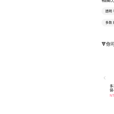
相關
透明
多款 
🔻你
多
袋-
N