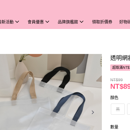
最新活動
會員優惠
品牌旗艦館
領取折價券
好物
透明網狀
超取滿NT$
NT$99
NT$8
顏色
黑
數量