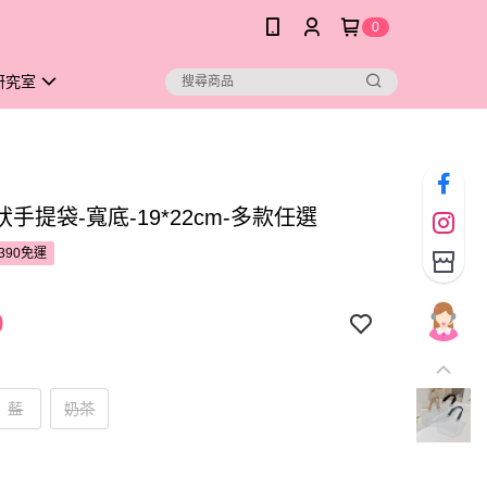
0
研究室
手提袋-寬底-19*22cm-多款任選
390免運
9
藍
奶茶