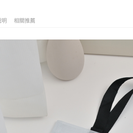
每筆NT$6
【注意事
7-11取貨
１．透過由
交易，需
每筆NT$6
說明
相關推薦
求債權轉
２．關於
付款後7-1
https://aft
每筆NT$6
３．未成
「AFTE
宅配(本島)
任。
４．使用「
每筆NT$1
即時審查
結果請求
付款後寶雅
５．嚴禁
每筆NT$8
形，恩沛
動。