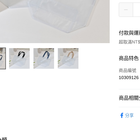
付款與運
超取滿NT$
付款方式
商品特色
POYA支付
商品編號
10309126
信用卡一
超商取貨
商品相關分
LINE Pay
包款/行李
分享
Apple Pay
街口支付
悠遊付