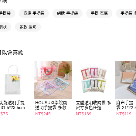
分類
Google Pa
 手提袋
寬底 手提袋
網狀 手提袋
手提 寬底
手提袋 
AFTEE先
網狀
多款 透明
相關說明
【關於「A
即享券
AFTEE
便利好安
１．簡單
可能會喜歡
２．便利
運送方式
３．安心
全家取貨
【「AFT
每筆NT$6
１．於結帳
付」結帳
付款後全
２．訂單
３．收到繳
每筆NT$6
／ATM／
功能透明手提
HOUSUXI學院風
立體透明收納袋-多
麻布手提
※ 請注意
31.5*23.5cm
透明手提袋-多款任
尺寸多色任選
袋-21*22
萊爾富取
絡購買商品
選
款任選
T$75
NT$245
NT$189
NT$119
先享後付
每筆NT$6
※ 交易是
是否繳費成
付款後萊
付客戶支