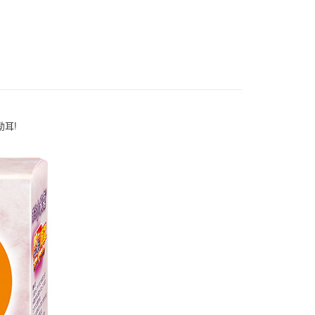
讓予恩沛科技股份有限公司。
個人資料處理事宜，請瀏覽以下網址：
1取貨
ee.tw/terms/#terms3
5，滿NT$490(含以上)免運費
年的使用者請事先徵得法定代理人或監護人之同意方可使用
E先享後付」，若未經同意申辦者引起之損失，本公司不負相關責
AFTEE先享後付」時，將依據個別帳號之用戶狀況，依本公司
00，滿NT$790(含以上)免運費
核予不同之上限額度；若仍有額度不足之情形，本公司將視審查
用戶進行身份認證。
門市自取(由倉庫統一出貨)
一人註冊多個帳號或使用他人資訊註冊。若發現惡意使用之情
耳!
0，滿NT$290(含以上)免運費
科技股份有限公司將有權停止該用戶之使用額度並採取法律行