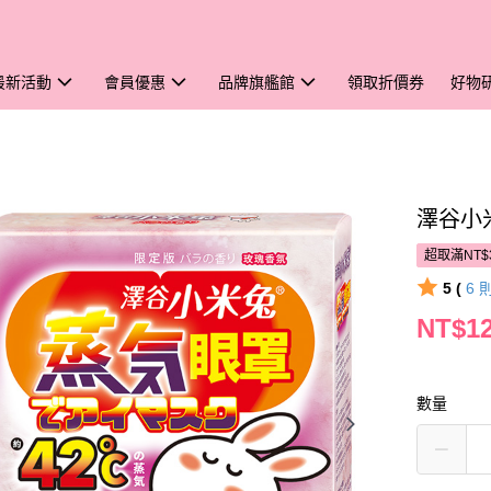
最新活動
會員優惠
品牌旗艦館
領取折價券
好物
澤谷小
超取滿NT$
5 (
6
NT$1
數量