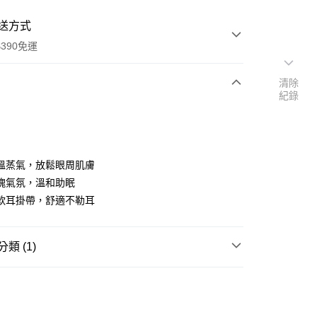
送方式
390免運
清除
紀錄
次付款
付款
溫蒸氣，放鬆眼周肌膚
瑰氣氛，溫和助眠
軟耳掛帶，舒適不勒耳
類 (1)
精選面膜
眼膜/溫熱眼罩
y