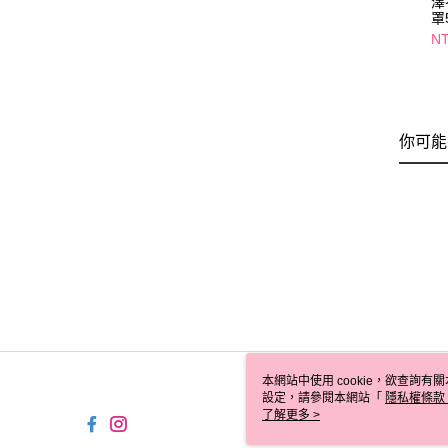
澤
罩
NT
你可能
本網站中使用 cookie，欲查詢有關
設定，請參閱本網站「
隱私權條款
使用 cookie。
了解更多 >