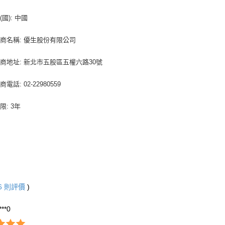
國): 中國
商名稱: 優生股份有限公司
商地址: 新北市五股區五權六路30號
電話: 02-22980559
限: 3年
6
則評價
)
***0