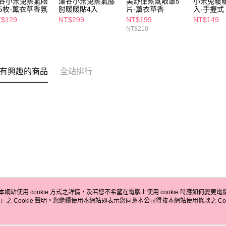
谷小米兔蒸氣眼
澤谷小米兔蒸氣膝
美舒律蒸氣眼罩5
小米兔暖暖
5枚-薰衣草香氛
肘暖暖貼4入
片-薰衣草香
入-手握式
$129
NT$299
NT$199
NT$149
NT$210
有興趣的商品
全站排行
本網站使用 cookie 方式之詳情，及若您不希望在電腦上使用 cookie 時應如何變更電腦的
」之 Cookie 聲明。您繼續使用本網站即表示您同意本公司得按本網站使用條款之 Coo
關於我們
客服資訊
品牌故事
購物說明