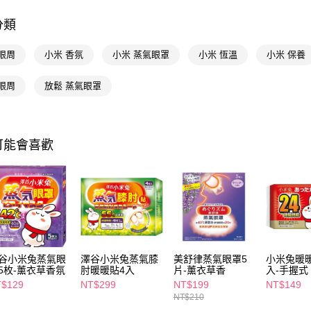
AFTEE先
相關說明
分類
【關於「A
即享券
AFTEE
眼周
小米 香氛
小米 蒸氣眼罩
小米 恆溫
小米 保養
便利好安
１．簡單
２．便利
眼周
放鬆 蒸氣眼罩
運送方式
３．安心
全家取貨
【「AFT
每筆NT$6
１．於結帳
可能會喜歡
付」結帳
付款後全
２．訂單
３．收到繳
每筆NT$6
／ATM／
※ 請注意
萊爾富取
絡購買商品
先享後付
每筆NT$6
※ 交易是
是否繳費成
付款後萊
付客戶支
谷小米兔蒸氣眼
澤谷小米兔蒸氣膝
美舒律蒸氣眼罩5
小米兔暖暖
每筆NT$6
5枚-薰衣草香氛
肘暖暖貼4入
片-薰衣草香
入-手握式
【注意事
$129
NT$299
NT$199
NT$149
7-11取貨
１．透過由
NT$210
交易，需
每筆NT$6