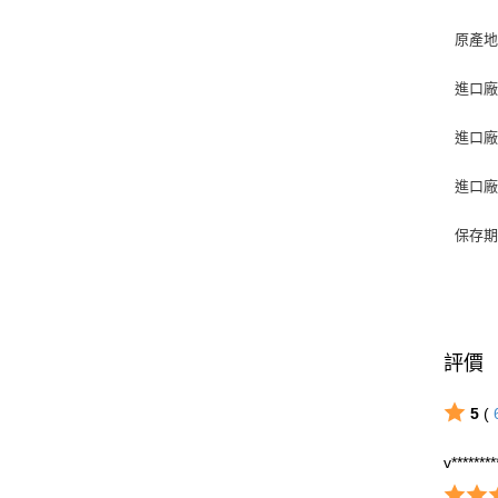
原產地(
進口廠
進口廠
進口廠商
保存期
評價
5
(
v********