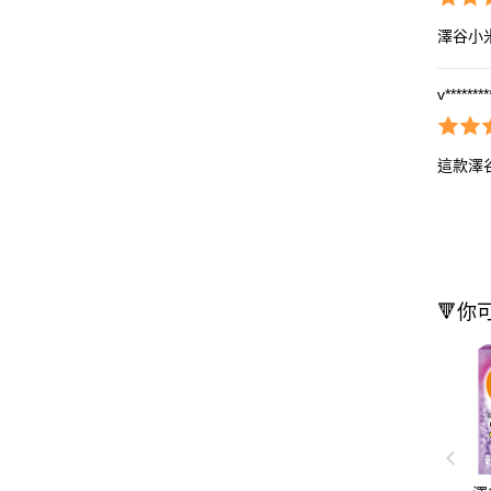
澤谷小
v********
這款澤
🔻你