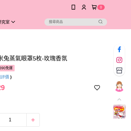
0
研究室
米兔蒸氣眼罩5枚-玫瑰香氛
390免運
則評價
)
29