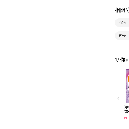
相關
保養 
舒適 
🔻你
澤
罩
NT