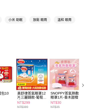
享後付
FTEE先享後付」】
先享後付是「在收到商品之後才付款」的支付方式。 讓您購物簡單
小米 助眠
放鬆 眼周
溫和 眼周
心！
：不需註冊會員、不需綁卡、不需儲值。
：只要手機號碼，簡訊認證，即可結帳。
：先確認商品／服務後，再付款。
付款
EE先享後付」結帳流程】
5，滿NT$390(含以上)免運費
方式選擇「AFTEE先享後付」後，將跳轉至「AFTEE先享後
頁面，進行簡訊認證並確認金額後，即可完成結帳。
家取貨
成立數日內，您將收到繳費通知簡訊。
費通知簡訊後14天內，點擊此簡訊中的連結，可透過四大超商
5，滿NT$390(含以上)免運費
網路銀行／等多元方式進行付款，方視為交易完成。
：結帳手續完成當下不需立刻繳費，但若您需要取消訂單，請聯
貨付款
的店家。未經商家同意取消之訂單仍視為有效，需透過AFTEE
繳納相關費用。
5，滿NT$490(含以上)免運費
否成功請以「AFTEE先享後付 」之結帳頁面顯示為準，若有關於
功／繳費後需取消欲退款等相關疑問，請聯繫「AFTEE先享後
爾富取貨
援中心」
https://netprotections.freshdesk.com/support/home
包10
美舒律蒸氣眼罩12
SNOPPY蒸氣熱敷
優生x小米兔酒精
5，滿NT$490(含以上)免運費
片三麗鷗款-葡萄柚
眼罩1片-香木甜橙
濕巾10抽-70%
項】
香
NT$299
NT$30
NT$25
付款
恩沛科技股份有限公司提供之「AFTEE先享後付」服務完成之
NT$389
NT$35
依本服務之必要範圍內提供個人資料，並將交易相關給付款項請
5，滿NT$490(含以上)免運費