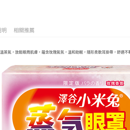
求債權轉
２．關於
付款後7-1
https://aft
每筆NT$6
３．未成
「AFTE
宅配(本島)
任。
說明
相關推薦
４．使用「
每筆NT$1
即時審查
結果請求
付款後寶雅
５．嚴禁
溫蒸氣，放鬆眼周肌膚，蘊含玫瑰氣氛，溫和助眠，隱形柔軟耳掛帶，舒適不勒
每筆NT$8
形，恩沛
動。