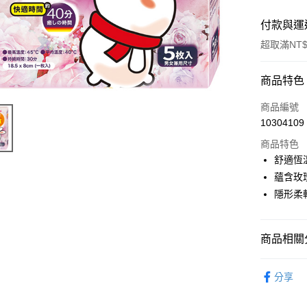
付款與運
超取滿NT$
付款方式
商品特色
POYA支付
商品編號
10304109
信用卡一
商品特色
超商取貨
舒適恆
蘊含玫
LINE Pay
隱形柔
Apple Pay
街口支付
商品相關分
悠遊付
臉部保養
分享
Google Pa