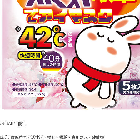
US BABY 優生
成分: 玫瑰香氛、活性炭、樹脂、鐵粉、食用鹽水、矽酸鹽