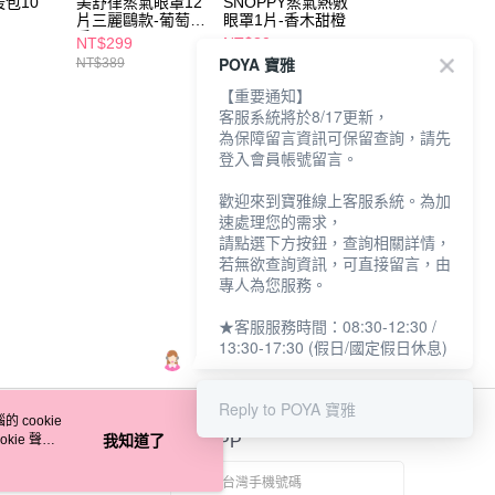
包10
美舒律蒸氣眼罩12
SNOPPY蒸氣熱敷
優生x小米兔酒精
片三麗鷗款-葡萄柚
眼罩1片-香木甜橙
濕巾10抽-70%
香
NT$299
NT$30
NT$25
POYA 寶雅
NT$389
NT$35
【重要通知】
客服系統將於8/17更新，
為保障留言資訊可保留查詢，請先
登入會員帳號留言。
歡迎來到寶雅線上客服系統。為加
速處理您的需求，
請點選下方按鈕，查詢相關詳情，
若無欲查詢資訊，可直接留言，由
專人為您服務。
★客服服務時間：08:30-12:30 /
13:30-17:30 (假日/國定假日休息)
Reply to POYA 寶雅
 cookie
kie 聲明
我知道了
官方APP