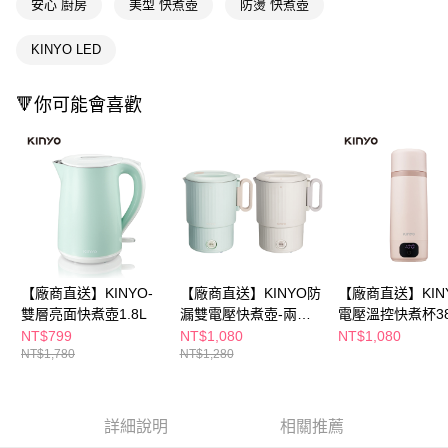
安心 廚房
美型 快煮壺
防燙 快煮壺
後付繳納相關費用。
※ 交易是否成功請以「AFTEE先享後付 」之結帳頁面顯示為準，若有關於
是否繳費成功／繳費後需取消欲退款等相關疑問，請聯繫「AFTEE先享後付
KINYO LED
客戶支援中心」
https://netprotections.freshdesk.com/support/home
【注意事項】
🔻你可能會喜歡
１．透過由恩沛科技股份有限公司提供之「AFTEE先享後付」服務完成之交
易，需依本服務之必要範圍內提供個人資料，並將交易相關給付款項請求債
權轉讓予恩沛科技股份有限公司。
２．關於個人資料處理事宜，請瀏覽以下網址：
https://aftee.tw/terms/#terms3
３．未成年的使用者請事先徵得法定代理人或監護人之同意方可使用
「AFTEE先享後付」，若未經同意申辦者引起之損失，本公司不負相關責
任。
４．使用「AFTEE先享後付」時，將依據個別帳號之用戶狀況，依本公司即
時審查核予不同之上限額度；若仍有額度不足之情形，本公司將視審查結果
【廠商直送】KINYO-
【廠商直送】KINYO防
【廠商直送】KIN
請求用戶進行身份認證。
雙層亮面快煮壺1.8L
漏雙電壓快煮壺-兩色
電壓溫控快煮杯38
５．嚴禁一人註冊多個帳號或使用他人資訊註冊。若發現惡意使用之情形，
恩沛科技股份有限公司將有權停止該用戶之使用額度並採取法律行動。
任選
NT$799
NT$1,080
NT$1,080
NT$1,780
NT$1,280
詳細說明
相關推薦