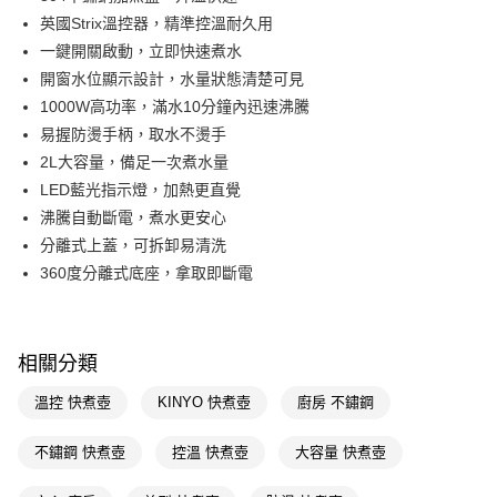
英國Strix溫控器，精準控溫耐久用
街口支付
一鍵開關啟動，立即快速煮水
悠遊付
開窗水位顯示設計，水量狀態清楚可見
1000W高功率，滿水10分鐘內迅速沸騰
Google Pay
易握防燙手柄，取水不燙手
AFTEE先享後付
2L大容量，備足一次煮水量
相關說明
LED藍光指示燈，加熱更直覺
【關於「AFTEE先享後付」】
沸騰自動斷電，煮水更安心
AFTEE先享後付是「在收到商品之後才付款」的支付方式。 讓您購物簡單
運送方式
分離式上蓋，可拆卸易清洗
便利好安心！
１．簡單：不需註冊會員、不需綁卡、不需儲值。
宅配(廠商直送🚚)
360度分離式底座，拿取即斷電
２．便利：只要手機號碼，簡訊認證，即可結帳。
每筆NT$100，滿NT$590(含以上)免運費
３．安心：先確認商品／服務後，再付款。
宅配(離島廠商直送🚚)
【「AFTEE先享後付」結帳流程】
相關分類
１．於結帳方式選擇「AFTEE先享後付」後，將跳轉至「AFTEE先享後付」
每筆NT$300
結帳頁面，進行簡訊認證並確認金額後，即可完成結帳。
溫控 快煮壺
KINYO 快煮壺
廚房 不鏽鋼
２．訂單成立數日內，您將收到繳費通知簡訊。
３．收到繳費通知簡訊後14天內，點擊此簡訊中的連結，可透過四大超商／
ATM／網路銀行／等多元方式進行付款，方視為交易完成。
不鏽鋼 快煮壺
控溫 快煮壺
大容量 快煮壺
※ 請注意：結帳手續完成當下不需立刻繳費，但若您需要取消訂單，請聯絡
購買商品的店家。未經商家同意取消之訂單仍視為有效，需透過AFTEE先享