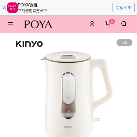
POYA寶雅
開啟APP
立刻使用官方APP
0
1
/
1