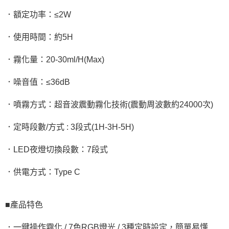
．額定功率：≤2W
．使用時間：約5H
．霧化量：20-30ml/H(Max)
．噪音值：≤36dB
．噴霧方式：超音波震動霧化技術(震動周波數約24000次)
．定時段數/方式 : 3段式(1H-3H-5H)
．LED夜燈切換段數：7段式
．供電方式：Type C
■產品特色
．一鍵操作霧化 / 7色RGB燈光 / 3種定時設定，簡單易懂