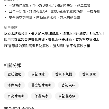
Apple Pay
一鍵操作霧化 / 7色RGB燈光 / 3種定時設定，簡單易懂
四合一功能，精油香薰/淨化氣味/保濕/氣氛燈功能，一機多用
街口支付
安全防空燒設計，自動偵測水位，無水自動斷電
悠遊付
銷售重點
Google Pay
防溢水結構設計，最大加水量150ML，加滿水可連續使用5小時以上
採用高頻率超音波霧化技術，霧化水份更細緻，有效幫空氣補水
AFTEE先享後付
PP醫療級內膽耐高溫且防腐蝕，加入精油後不會腐蝕水箱
相關說明
【關於「AFTEE先享後付」】
AFTEE先享後付是「在收到商品之後才付款」的支付方式。 讓您購物簡單
運送方式
便利好安心！
１．簡單：不需註冊會員、不需綁卡、不需儲值。
相關分類
宅配(廠商直送🚚)
２．便利：只要手機號碼，簡訊認證，即可結帳。
每筆NT$100，滿NT$590(含以上)免運費
３．安心：先確認商品／服務後，再付款。
聖誕 禮物
安全 居家
香氛 水氧機
香氛 居家
宅配(離島廠商直送🚚)
【「AFTEE先享後付」結帳流程】
淨化 居家
醫療級 水氧機
香氛 氣味
１．於結帳方式選擇「AFTEE先享後付」後，將跳轉至「AFTEE先享後付」
每筆NT$300
結帳頁面，進行簡訊認證並確認金額後，即可完成結帳。
２．訂單成立數日內，您將收到繳費通知簡訊。
音波 水氧機
保濕 居家
安全 醫療級
３．收到繳費通知簡訊後14天內，點擊此簡訊中的連結，可透過四大超商／
ATM／網路銀行／等多元方式進行付款，方視為交易完成。
※ 請注意：結帳手續完成當下不需立刻繳費，但若您需要取消訂單，請聯絡