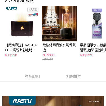
🔻你可能會喜歡
購買商品的店家。未經商家同意取消之訂單仍視為有效，需透過AFTEE先享
後付繳納相關費用。
※ 交易是否成功請以「AFTEE先享後付 」之結帳頁面顯示為準，若有關於
是否繳費成功／繳費後需取消欲退款等相關疑問，請聯繫「AFTEE先享後付
客戶支援中心」
https://netprotections.freshdesk.com/support/home
【注意事項】
１．透過由恩沛科技股份有限公司提供之「AFTEE先享後付」服務完成之交
易，需依本服務之必要範圍內提供個人資料，並將交易相關給付款項請求債
權轉讓予恩沛科技股份有限公司。
【廠商直送】RASTO-
歐黎絲超音波水氧香氛
樂品極淨水五段
２．關於個人資料處理事宜，請瀏覽以下網址：
FH2-繽紛七彩定時香
機
蓬頭(包裝隨機出貨
https://aftee.tw/terms/#terms3
氛水氧機
NT$990
NT$399
NT$299
３．未成年的使用者請事先徵得法定代理人或監護人之同意方可使用
「AFTEE先享後付」，若未經同意申辦者引起之損失，本公司不負相關責
NT$449
任。
４．使用「AFTEE先享後付」時，將依據個別帳號之用戶狀況，依本公司即
時審查核予不同之上限額度；若仍有額度不足之情形，本公司將視審查結果
詳細說明
相關推薦
請求用戶進行身份認證。
５．嚴禁一人註冊多個帳號或使用他人資訊註冊。若發現惡意使用之情形，
恩沛科技股份有限公司將有權停止該用戶之使用額度並採取法律行動。