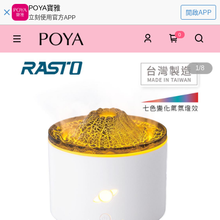
POYA寶雅
開啟APP
立刻使用官方APP
0
1
/
8