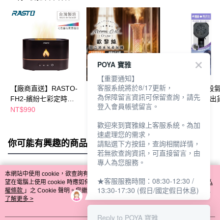
POYA 寶雅
【重要通知】
客服系統將於8/17更新，
【廠商直送】RASTO-
歐黎絲超音波水氧香氛
樂品極淨水五段
為保障留言資訊可保留查詢，請先
FH2-繽紛七彩定時香
機
蓬頭(包裝隨機出貨
登入會員帳號留言。
氛水氧機
NT$990
NT$399
NT$299
NT$449
歡迎來到寶雅線上客服系統。為加
速處理您的需求，
你可能有興趣的商品
全站排行
請點選下方按鈕，查詢相關詳情，
若無欲查詢資訊，可直接留言，由
專人為您服務。
本網站中使用 cookie，欲查詢有關本網站使用 cookie 方式之詳情，及若您不希
★客服服務時間：08:30-12:30 /
熱門標籤
望在電腦上使用 cookie 時應如何變更電腦的 cookie 設定，請參閱本網站「
隱私
13:30-17:30 (假日/國定假日休息)
權條款
」之 Cookie 聲明。您繼續使用本網站即表示您同意本公司得按本網站使
用條款之 Cookie 聲明使用 cookie。
了解更多 >
Reply to POYA 寶雅