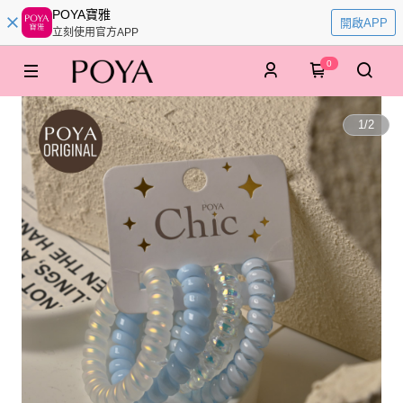
POYA寶雅
開啟APP
立刻使用官方APP
0
1
/
2