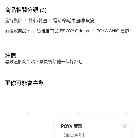
商品相關分類 (2)
流行髮飾
髮束/髮圈
電話線/毛巾圈/橡皮筋
🎀獨家商品🎀
寶雅自有品牌POYA Original
POYA CHIC 髮飾
評價
喜歡這個商品嗎？購買後給他一個好評吧
🔻你可能會喜歡
POYA 寶雅
【重要通知】