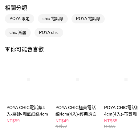
LINE Pay
相關分類
Apple Pay
POYA 限定
chic 電話線
POYA 電話線
街口支付
chic 漸層
POYA chic
悠遊付
Google Pay
🔻你可能會喜歡
AFTEE先享後付
相關說明
【關於「AFTEE先享後付」】
即享券
AFTEE先享後付是「在收到商品之後才付款」的支付方式。 讓您購物簡單
便利好安心！
１．簡單：不需註冊會員、不需綁卡、不需儲值。
運送方式
２．便利：只要手機號碼，簡訊認證，即可結帳。
３．安心：先確認商品／服務後，再付款。
全家取貨付款
POYA CHIC電話線4
POYA CHIC極美電話
POYA CHIC電話
每筆NT$65，滿NT$390(含以上)免運費
【「AFTEE先享後付」結帳流程】
入-磨砂-咖藍紅綠4cm
線4cm(4入)-經典透白
4cm(4入)-布質咖
１．於結帳方式選擇「AFTEE先享後付」後，將跳轉至「AFTEE先享後付」
NT$59
NT$49
NT$55
付款後全家取貨
結帳頁面，進行簡訊認證並確認金額後，即可完成結帳。
NT$59
NT$59
２．訂單成立數日內，您將收到繳費通知簡訊。
每筆NT$65，滿NT$390(含以上)免運費
３．收到繳費通知簡訊後14天內，點擊此簡訊中的連結，可透過四大超商／