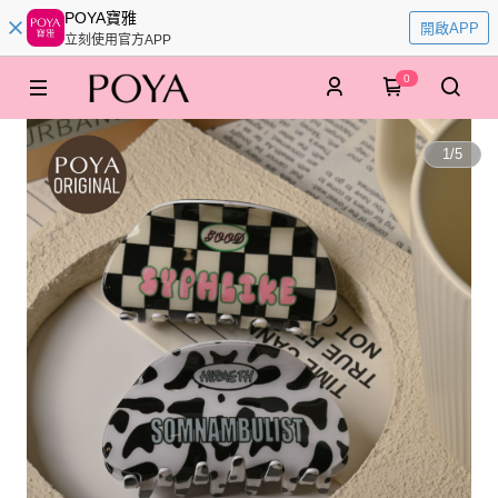
POYA寶雅
開啟APP
立刻使用官方APP
0
1
/
5