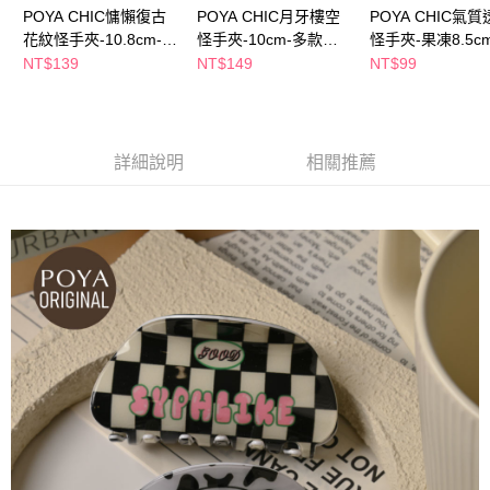
１．於結帳方式選擇「AFTEE先享後付」後，將跳轉至「AFTEE先享後付」
POYA CHIC慵懶復古
POYA CHIC月牙樓空
POYA CHIC氣
付款後全家取貨
結帳頁面，進行簡訊認證並確認金額後，即可完成結帳。
花紋怪手夾-10.8cm-多
怪手夾-10cm-多款任
怪手夾-果凍8.5c
２．訂單成立數日內，您將收到繳費通知簡訊。
每筆NT$65，滿NT$390(含以上)免運費
款任選
選
款任選
３．收到繳費通知簡訊後14天內，點擊此簡訊中的連結，可透過四大超商／
NT$139
NT$149
NT$99
ATM／網路銀行／等多元方式進行付款，方視為交易完成。
萊爾富取貨付款
※ 請注意：結帳手續完成當下不需立刻繳費，但若您需要取消訂單，請聯絡
每筆NT$65，滿NT$490(含以上)免運費
購買商品的店家。未經商家同意取消之訂單仍視為有效，需透過AFTEE先享
後付繳納相關費用。
付款後萊爾富取貨
※ 交易是否成功請以「AFTEE先享後付 」之結帳頁面顯示為準，若有關於
詳細說明
相關推薦
是否繳費成功／繳費後需取消欲退款等相關疑問，請聯繫「AFTEE先享後付
每筆NT$65，滿NT$490(含以上)免運費
客戶支援中心」
https://netprotections.freshdesk.com/support/home
7-11取貨付款
【注意事項】
１．透過由恩沛科技股份有限公司提供之「AFTEE先享後付」服務完成之交
每筆NT$65，滿NT$490(含以上)免運費
易，需依本服務之必要範圍內提供個人資料，並將交易相關給付款項請求債
權轉讓予恩沛科技股份有限公司。
付款後7-11取貨
２．關於個人資料處理事宜，請瀏覽以下網址：
每筆NT$65，滿NT$490(含以上)免運費
https://aftee.tw/terms/#terms3
３．未成年的使用者請事先徵得法定代理人或監護人之同意方可使用
宅配(本島)
「AFTEE先享後付」，若未經同意申辦者引起之損失，本公司不負相關責
任。
每筆NT$100，滿NT$790(含以上)免運費
４．使用「AFTEE先享後付」時，將依據個別帳號之用戶狀況，依本公司即
時審查核予不同之上限額度；若仍有額度不足之情形，本公司將視審查結果
付款後寶雅門市自取(由倉庫統一出貨)
請求用戶進行身份認證。
每筆NT$80，滿NT$290(含以上)免運費
５．嚴禁一人註冊多個帳號或使用他人資訊註冊。若發現惡意使用之情形，