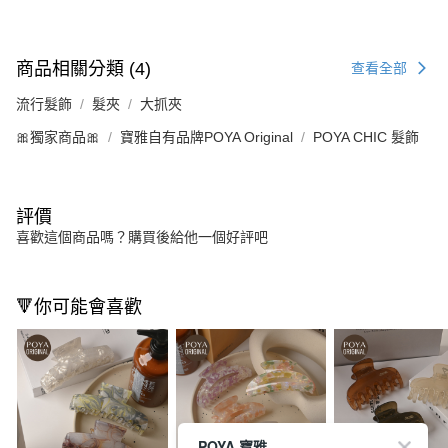
商品相關分類 (4)
查看全部
流行髮飾
髮夾
大抓夾
🎀獨家商品🎀
寶雅自有品牌POYA Original
POYA CHIC 髮飾
評價
喜歡這個商品嗎？購買後給他一個好評吧
🔻你可能會喜歡
POYA 寶雅