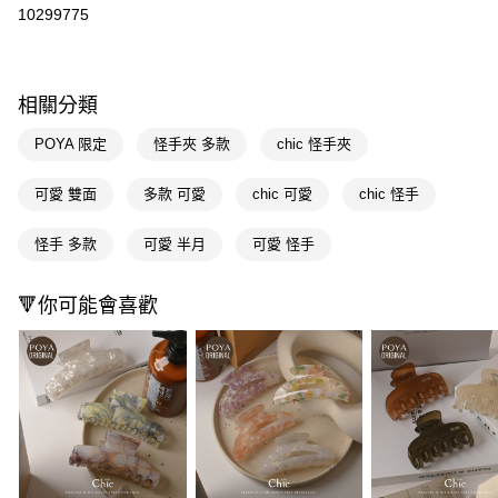
信用卡一次付款
10299775
超商取貨付款
LINE Pay
相關分類
Apple Pay
POYA 限定
怪手夾 多款
chic 怪手夾
街口支付
可愛 雙面
多款 可愛
chic 可愛
chic 怪手
悠遊付
怪手 多款
可愛 半月
可愛 怪手
Google Pay
AFTEE先享後付
🔻你可能會喜歡
相關說明
【關於「AFTEE先享後付」】
即享券
AFTEE先享後付是「在收到商品之後才付款」的支付方式。 讓您購物簡單
便利好安心！
１．簡單：不需註冊會員、不需綁卡、不需儲值。
運送方式
２．便利：只要手機號碼，簡訊認證，即可結帳。
３．安心：先確認商品／服務後，再付款。
全家取貨付款
每筆NT$65，滿NT$390(含以上)免運費
【「AFTEE先享後付」結帳流程】