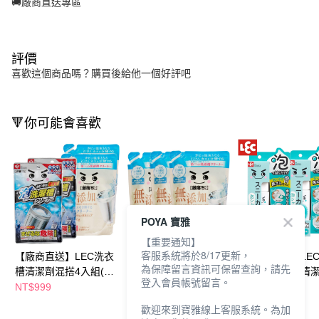
🚚廠商直送專區
評價
喜歡這個商品嗎？購買後給他一個好評吧
🔻你可能會喜歡
POYA 寶雅
【重要通知】
客服系統將於8/17更新，
【廠商直送】LEC洗衣
【廠商直送】LEC激落
【廠商直送】LE
為保障留言資訊可保留查詢，請先
槽清潔劑混搭4入組(粉
君洗衣槽清潔劑
君球鞋用泡沫清
登入會員帳號留言。
劑120gX2入， 液體
400gx3入組(無添加強
150ml*2入組(附
NT$999
NT$755
NT$969
400gX2入)
力分解皂垢用)
歡迎來到寶雅線上客服系統。為加