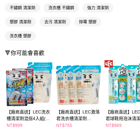
３．收到繳費通知簡訊後14天內，點擊此簡訊中的連結，可透過四大超商／
不鏽鋼 清潔劑
洗衣槽 不鏽鋼
強力 清潔劑
ATM／網路銀行／等多元方式進行付款，方視為交易完成。
※ 請注意：結帳手續完成當下不需立刻繳費，但若您需要取消訂單，請聯絡
購買商品的店家。未經商家同意取消之訂單仍視為有效，需透過AFTEE先享
塑膠 清潔劑
去污 清潔劑
除霉 塑膠
後付繳納相關費用。
※ 交易是否成功請以「AFTEE先享後付 」之結帳頁面顯示為準，若有關於
洗衣槽 塑膠
是否繳費成功／繳費後需取消欲退款等相關疑問，請聯繫「AFTEE先享後付
客戶支援中心」
https://netprotections.freshdesk.com/support/home
🔻你可能會喜歡
【注意事項】
１．透過由恩沛科技股份有限公司提供之「AFTEE先享後付」服務完成之交
易，需依本服務之必要範圍內提供個人資料，並將交易相關給付款項請求債
權轉讓予恩沛科技股份有限公司。
２．關於個人資料處理事宜，請瀏覽以下網址：
https://aftee.tw/terms/#terms3
３．未成年的使用者請事先徵得法定代理人或監護人之同意方可使用
「AFTEE先享後付」，若未經同意申辦者引起之損失，本公司不負相關責
任。
４．使用「AFTEE先享後付」時，將依據個別帳號之用戶狀況，依本公司即
時審查核予不同之上限額度；若仍有額度不足之情形，本公司將視審查結果
【廠商直送】LEC洗衣
【廠商直送】LEC激落
【廠商直送】LE
請求用戶進行身份認證。
槽清潔劑混搭4入組(粉
君洗衣槽清潔劑
君球鞋用泡沫清
５．嚴禁一人註冊多個帳號或使用他人資訊註冊。若發現惡意使用之情形，
劑120gX2入， 液體
400gx3入組(無添加強
150ml*2入組(附
NT$999
NT$755
NT$969
恩沛科技股份有限公司將有權停止該用戶之使用額度並採取法律行動。
400gX2入)
力分解皂垢用)