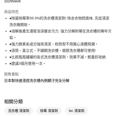
10295604
LINE Pay
商品特色
Apple Pay
●除菌除霉率99.9%的洗衣槽清潔劑! 除去衣物悶臭味, 先從清潔
洗衣機開始。
街口支付
●溶解後產生濃密泡深層去污力. 強力分解附著在洗衣槽的陳年污
悠遊付
垢。
●強力酵素系成分強效清潔、粉劑型不用擔心液體飛濺。
Google Pay
●滾筒，直立式，不鏽鋼洗衣槽，塑膠洗衣槽都可使用!
AFTEE先享後付
●比起瓶瓶罐罐的各式洗衣槽清潔劑，效果不減，輕量好收納
相關說明
●建議3個月使用一次。
【關於「AFTEE先享後付」】
AFTEE先享後付是「在收到商品之後才付款」的支付方式。 讓您購物簡單
銷售重點
運送方式
便利好安心！
日本製快速浸透洗衣槽內側髒汙完全分解
１．簡單：不需註冊會員、不需綁卡、不需儲值。
宅配(廠商直送🚚)
２．便利：只要手機號碼，簡訊認證，即可結帳。
每筆NT$100，滿NT$590(含以上)免運費
３．安心：先確認商品／服務後，再付款。
宅配(離島廠商直送🚚)
【「AFTEE先享後付」結帳流程】
相關分類
１．於結帳方式選擇「AFTEE先享後付」後，將跳轉至「AFTEE先享後付」
每筆NT$300
結帳頁面，進行簡訊認證並確認金額後，即可完成結帳。
洗衣槽 清潔劑
除霉 清潔劑
lec 清潔劑
２．訂單成立數日內，您將收到繳費通知簡訊。