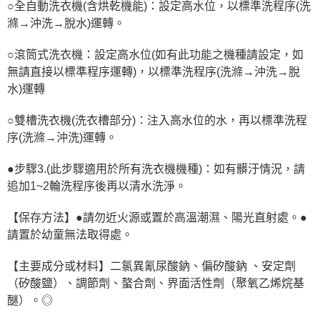
○全自動洗衣機(含烘乾機能)：設定高水位，以標準洗程序(洗
滌→沖洗→脫水)運轉。
○滾筒式洗衣機：設定高水位(如有此功能之機種請設定，如
無請直接以標準程序運轉)，以標準洗程序(洗滌→沖洗→脫
水)運轉
○雙槽洗衣機(洗衣槽部分)：注入高水位的水，再以標準洗程
序(洗滌→沖洗)運轉。
●步驟3.(此步驟適用於所有洗衣機機種)：如有髒汙情況，請
追加1~2輪洗程序後再以清水洗淨。
【保存方法】●請勿近火源或置於高溫潮濕、陽光直射處。●
請置於幼童無法取得處。
【主要成分或材料】二氯異氰尿酸鈉、偏矽酸鈉 、安定劑
（矽酸鹽）、調節劑、螯合劑、界面活性劑（聚氧乙烯烷基
醚）。◎