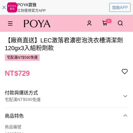
POYA寶雅
開啟APP
立刻使用官方APP
0
【廠商直送】LEC激落君濃密泡洗衣槽清潔劑
120gx3入組粉劑款
宅配滿NT$590免運
NT$729
付款與運送方式
宅配滿NT$590免運
付款方式
商品特色
POYA支付
商品編號
信用卡一次付款