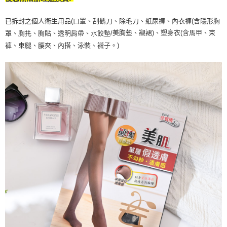
已拆封之個人衛生用品(口罩、刮鬍刀、除毛刀、紙尿褲、內衣褲(含隱形胸
美胸墊、襯裙)、塑身衣(含馬甲、束
罩、胸扥、胸貼、透明肩帶、水餃墊/
褲、束腿、腰夾、內搭、泳裝、襪子。)