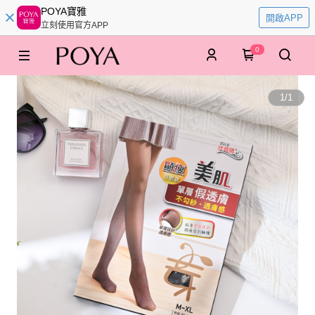
POYA寶雅
開啟APP
立刻使用官方APP
0
1
/
1