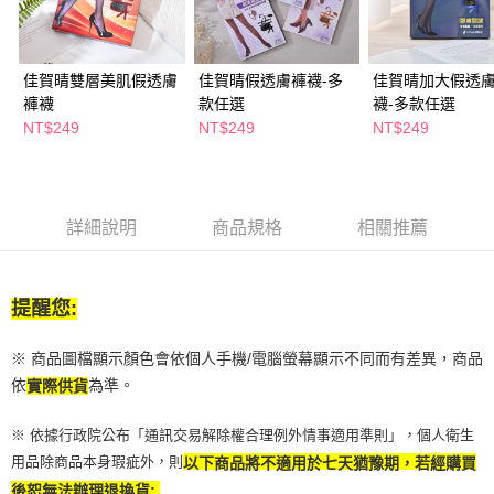
萊爾富取貨付款
※ 請注意：結帳手續完成當下不需立刻繳費，但若您需要取消訂單，請聯絡
每筆NT$65，滿NT$490(含以上)免運費
購買商品的店家。未經商家同意取消之訂單仍視為有效，需透過AFTEE先享
後付繳納相關費用。
付款後萊爾富取貨
※ 交易是否成功請以「AFTEE先享後付 」之結帳頁面顯示為準，若有關於
佳賀晴雙層美肌假透膚
佳賀晴假透膚褲襪-多
佳賀晴加大假透
是否繳費成功／繳費後需取消欲退款等相關疑問，請聯繫「AFTEE先享後付
每筆NT$65，滿NT$490(含以上)免運費
褲襪
款任選
襪-多款任選
客戶支援中心」
https://netprotections.freshdesk.com/support/home
NT$249
NT$249
NT$249
7-11取貨付款
【注意事項】
１．透過由恩沛科技股份有限公司提供之「AFTEE先享後付」服務完成之交
每筆NT$65，滿NT$490(含以上)免運費
易，需依本服務之必要範圍內提供個人資料，並將交易相關給付款項請求債
權轉讓予恩沛科技股份有限公司。
付款後7-11取貨
詳細說明
商品規格
相關推薦
２．關於個人資料處理事宜，請瀏覽以下網址：
每筆NT$65，滿NT$490(含以上)免運費
https://aftee.tw/terms/#terms3
３．未成年的使用者請事先徵得法定代理人或監護人之同意方可使用
宅配(本島)
「AFTEE先享後付」，若未經同意申辦者引起之損失，本公司不負相關責
提醒您:
任。
每筆NT$100，滿NT$790(含以上)免運費
４．使用「AFTEE先享後付」時，將依據個別帳號之用戶狀況，依本公司即
時審查核予不同之上限額度；若仍有額度不足之情形，本公司將視審查結果
付款後寶雅門市自取(由倉庫統一出貨)
※ 商品圖檔顯示顏色會依個人手機/電腦螢幕顯示不同而有差異，商品
請求用戶進行身份認證。
每筆NT$80，滿NT$290(含以上)免運費
依
為準。
實際供貨
５．嚴禁一人註冊多個帳號或使用他人資訊註冊。若發現惡意使用之情形，
恩沛科技股份有限公司將有權停止該用戶之使用額度並採取法律行動。
※ 依據行政院公布「通訊交易解除權合理例外情事適用準則」，個人衛生
用品除商品本身瑕疵外，則
以下商品將不適用於七天猶豫期，若經購買
後恕無法辦理退換貨: