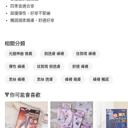
四季皆適合穿
Apple Pay
超優彈性，好穿不緊繃
街口支付
觸感細柔親膚，舒適好穿
悠遊付
Google Pay
相關分類
AFTEE先享後付
光腿神器 推薦
假透膚 褲襪
佳賀晴 褲襪
相關說明
【關於「AFTEE先享後付」】
彈性 褲襪
佳賀晴 假透膚
舒適 褲襪
即享券
AFTEE先享後付是「在收到商品之後才付款」的支付方式。 讓您購物簡單
便利好安心！
１．簡單：不需註冊會員、不需綁卡、不需儲值。
黑絲 褲襪
黑絲 透膚
褲襪 親膚
褲襪 觸感
運送方式
２．便利：只要手機號碼，簡訊認證，即可結帳。
３．安心：先確認商品／服務後，再付款。
全家取貨付款
🔻你可能會喜歡
每筆NT$65，滿NT$390(含以上)免運費
【「AFTEE先享後付」結帳流程】
１．於結帳方式選擇「AFTEE先享後付」後，將跳轉至「AFTEE先享後付」
付款後全家取貨
結帳頁面，進行簡訊認證並確認金額後，即可完成結帳。
２．訂單成立數日內，您將收到繳費通知簡訊。
每筆NT$65，滿NT$390(含以上)免運費
３．收到繳費通知簡訊後14天內，點擊此簡訊中的連結，可透過四大超商／
ATM／網路銀行／等多元方式進行付款，方視為交易完成。