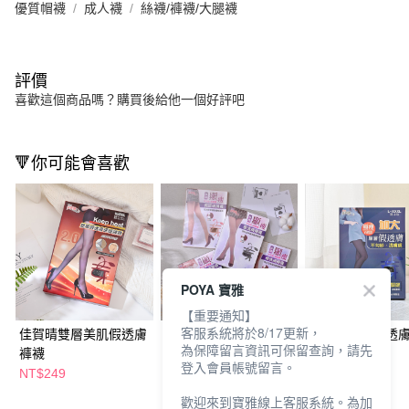
優質帽襪
成人襪
絲襪/褲襪/大腿襪
評價
喜歡這個商品嗎？購買後給他一個好評吧
🔻你可能會喜歡
POYA 寶雅
【重要通知】
客服系統將於8/17更新，
佳賀晴雙層美肌假透膚
佳賀晴假透膚褲襪-多
佳賀晴加大假透
為保障留言資訊可保留查詢，請先
褲襪
款任選
襪-多款任選
登入會員帳號留言。
NT$249
NT$249
NT$249
歡迎來到寶雅線上客服系統。為加