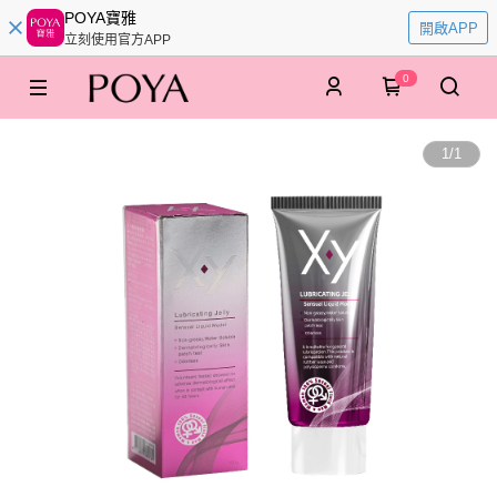
POYA寶雅
開啟APP
立刻使用官方APP
0
1
/
1