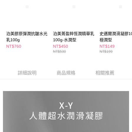
萊爾富取貨付款
※ 請注意：結帳手續完成當下不需立刻繳費，但若您需要取消訂單，請聯絡
每筆NT$65，滿NT$490(含以上)免運費
購買商品的店家。未經商家同意取消之訂單仍視為有效，需透過AFTEE先享
後付繳納相關費用。
付款後萊爾富取貨
※ 交易是否成功請以「AFTEE先享後付 」之結帳頁面顯示為準，若有關於
是否繳費成功／繳費後需取消欲退款等相關疑問，請聯繫「AFTEE先享後付
每筆NT$65，滿NT$490(含以上)免運費
客戶支援中心」
https://netprotections.freshdesk.com/support/home
泊美膠原彈潤抗皺水光
泊美菁盈粹恆潤精華乳
史邁爾潤滑凝膠100
7-11取貨付款
乳100g
100g-水潤型
極潤型
【注意事項】
１．透過由恩沛科技股份有限公司提供之「AFTEE先享後付」服務完成之交
每筆NT$65，滿NT$490(含以上)免運費
NT$760
NT$450
NT$149
易，需依本服務之必要範圍內提供個人資料，並將交易相關給付款項請求債
NT$530
NT$199
權轉讓予恩沛科技股份有限公司。
付款後7-11取貨
２．關於個人資料處理事宜，請瀏覽以下網址：
每筆NT$65，滿NT$490(含以上)免運費
https://aftee.tw/terms/#terms3
３．未成年的使用者請事先徵得法定代理人或監護人之同意方可使用
詳細說明
商品規格
相關推薦
宅配(本島)
「AFTEE先享後付」，若未經同意申辦者引起之損失，本公司不負相關責
任。
每筆NT$100，滿NT$790(含以上)免運費
４．使用「AFTEE先享後付」時，將依據個別帳號之用戶狀況，依本公司即
時審查核予不同之上限額度；若仍有額度不足之情形，本公司將視審查結果
付款後寶雅門市自取(由倉庫統一出貨)
請求用戶進行身份認證。
每筆NT$80，滿NT$290(含以上)免運費
５．嚴禁一人註冊多個帳號或使用他人資訊註冊。若發現惡意使用之情形，
恩沛科技股份有限公司將有權停止該用戶之使用額度並採取法律行動。