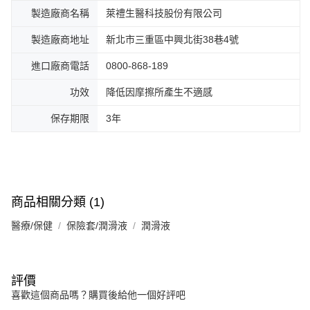
製造廠商名稱
萊禮生醫科技股份有限公司
製造廠商地址
新北市三重區中興北街38巷4號
進口廠商電話
0800-868-189
功效
降低因摩擦所產生不適感
保存期限
3年
商品相關分類 (1)
醫療/保健
保險套/潤滑液
潤滑液
評價
喜歡這個商品嗎？購買後給他一個好評吧