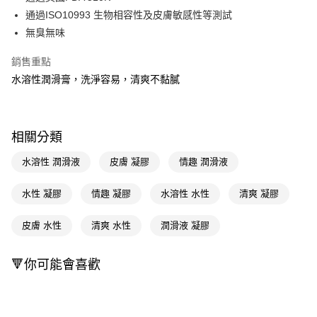
通過ISO10993 生物相容性及皮膚敏感性等測試
Apple Pay
無臭無味
街口支付
銷售重點
悠遊付
水溶性潤滑膏，洗淨容易，清爽不黏膩
Google Pay
AFTEE先享後付
相關分類
相關說明
【關於「AFTEE先享後付」】
水溶性 潤滑液
皮膚 凝膠
情趣 潤滑液
即享券
AFTEE先享後付是「在收到商品之後才付款」的支付方式。 讓您購物簡單
便利好安心！
水性 凝膠
情趣 凝膠
水溶性 水性
清爽 凝膠
１．簡單：不需註冊會員、不需綁卡、不需儲值。
運送方式
２．便利：只要手機號碼，簡訊認證，即可結帳。
３．安心：先確認商品／服務後，再付款。
皮膚 水性
清爽 水性
潤滑液 凝膠
全家取貨付款
每筆NT$65，滿NT$390(含以上)免運費
【「AFTEE先享後付」結帳流程】
１．於結帳方式選擇「AFTEE先享後付」後，將跳轉至「AFTEE先享後付」
🔻你可能會喜歡
付款後全家取貨
結帳頁面，進行簡訊認證並確認金額後，即可完成結帳。
２．訂單成立數日內，您將收到繳費通知簡訊。
每筆NT$65，滿NT$390(含以上)免運費
３．收到繳費通知簡訊後14天內，點擊此簡訊中的連結，可透過四大超商／
ATM／網路銀行／等多元方式進行付款，方視為交易完成。