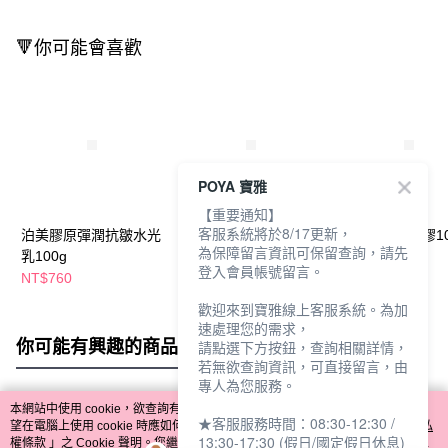
🔻你可能會喜歡
POYA 寶雅
【重要通知】
客服系統將於8/17更新，
泊美膠原彈潤抗皺水光
泊美菁盈粹恆潤精華乳
史邁爾潤滑凝膠100
為保障留言資訊可保留查詢，請先
乳100g
100g-水潤型
極潤型
登入會員帳號留言。
NT$760
NT$450
NT$149
NT$530
NT$199
歡迎來到寶雅線上客服系統。為加
速處理您的需求，
你可能有興趣的商品
全站排行
請點選下方按鈕，查詢相關詳情，
若無欲查詢資訊，可直接留言，由
專人為您服務。
本網站中使用 cookie，欲查詢有關本網站使用 cookie 方式之詳情，及若您不希
★客服服務時間：08:30-12:30 /
熱門標籤
望在電腦上使用 cookie 時應如何變更電腦的 cookie 設定，請參閱本網站「
隱私
13:30-17:30 (假日/國定假日休息)
權條款
」之 Cookie 聲明。您繼續使用本網站即表示您同意本公司得按本網站使