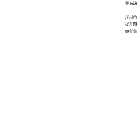
專為缺
採用
提升
頭髮