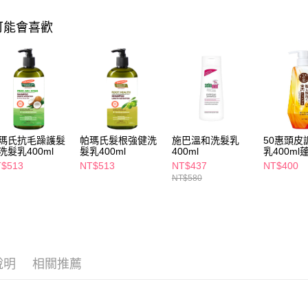
相關說明
【關於「A
可能會喜歡
即享券
AFTEE
便利好安
１．簡單
２．便利
運送方式
３．安心
全家取貨
【「AFT
每筆NT$6
１．於結帳
付」結帳
瑪氏抗毛躁護髮
帕瑪氏髮根強健洗
施巴溫和洗髮乳
50惠頭皮
付款後全
２．訂單
洗髮乳400ml
髮乳400ml
400ml
乳400ml
３．收到繳
每筆NT$6
／ATM／
$513
NT$513
NT$437
NT$400
※ 請注意
NT$580
萊爾富取
絡購買商品
先享後付
每筆NT$6
※ 交易是
是否繳費成
付款後萊
付客戶支
每筆NT$6
說明
相關推薦
【注意事
7-11取貨
１．透過由
交易，需
每筆NT$6
求債權轉