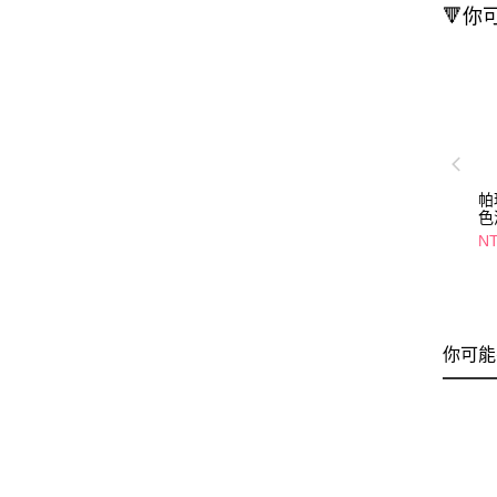
🔻你
帕
色
NT
你可能