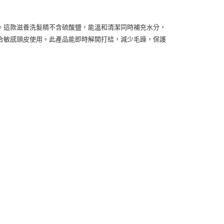
個人資料處理事宜，請瀏覽以下網址：
1取貨
ee.tw/terms/#terms3
5，滿NT$490(含以上)免運費
年的使用者請事先徵得法定代理人或監護人之同意方可使用
。這款滋養洗髮精不含硫酸鹽，能溫和清潔同時補充水分，
E先享後付」，若未經同意申辦者引起之損失，本公司不負相關責
合敏感頭皮使用。此產品能即時解開打結，減少毛躁，保護
AFTEE先享後付」時，將依據個別帳號之用戶狀況，依本公司
00，滿NT$790(含以上)免運費
核予不同之上限額度；若仍有額度不足之情形，本公司將視審查
用戶進行身份認證。
門市自取(由倉庫統一出貨)
一人註冊多個帳號或使用他人資訊註冊。若發現惡意使用之情
0，滿NT$290(含以上)免運費
科技股份有限公司將有權停止該用戶之使用額度並採取法律行