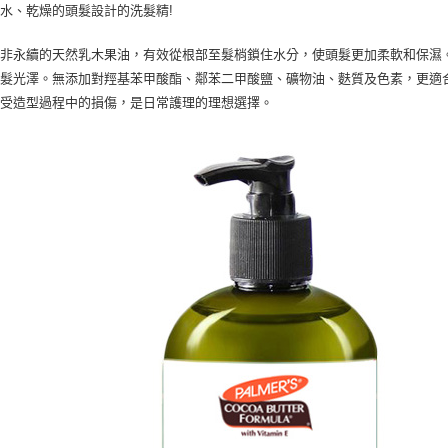
２．關於
水、乾燥的頭髮設計的洗髮精!
付款後7-1
https://aft
每筆NT$6
３．未成
西非永續的天然乳木果油，有效從根部至髮梢鎖住水分，使頭髮更加柔軟和保濕
「AFTE
宅配(本島)
頭髮光澤。無添加對羥基苯甲酸酯、鄰苯二甲酸鹽、礦物油、麩質及色素，更適
任。
４．使用「
免受造型過程中的損傷，是日常護理的理想選擇。
每筆NT$1
即時審查
結果請求
付款後寶雅
５．嚴禁
每筆NT$8
形，恩沛
動。