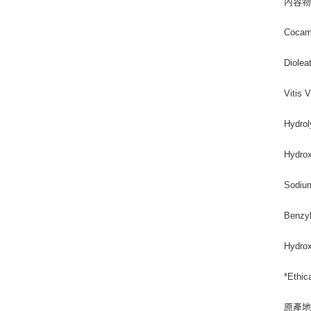
內容物成分
Cocami
Diolea
Vitis 
Hydrol
Hydrox
Sodium
Benzyl
Hydrox
*Ethic
原產地(