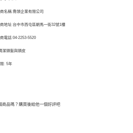
商名稱:喬領企業有限公司
商地址:台中市西屯區朝馬一街32號1樓
電話:04-2253-5520
 清潔頭髮與頭皮
限: 5年
個商品嗎？購買後給他一個好評吧