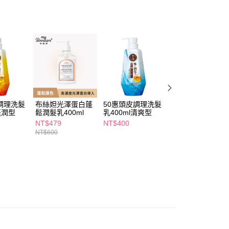
FTEE先享後付」】
先享後付是「在收到商品之後才付款」的支付方式。 讓您購物簡單
心！
：不需註冊會員、不需綁卡、不需儲值。
：只要手機號碼，簡訊認證，即可結帳。
：先確認商品／服務後，再付款。
付款
EE先享後付」結帳流程】
5，滿NT$390(含以上)免運費
方式選擇「AFTEE先享後付」後，將跳轉至「AFTEE先享後
頁面，進行簡訊認證並確認金額後，即可完成結帳。
調理洗髮
布絲妲光澤蛋白蓬
50惠頭皮調理洗髮
布絲妲光澤蛋白蓬
家取貨
成立數日內，您將收到繳費通知簡訊。
蓬潤型
鬆潤髮乳400ml
乳400ml清爽型
鬆洗髮精400ml
費通知簡訊後14天內，點擊此簡訊中的連結，可透過四大超商
5，滿NT$390(含以上)免運費
網路銀行／等多元方式進行付款，方視為交易完成。
NT$479
NT$400
NT$479
：結帳手續完成當下不需立刻繳費，但若您需要取消訂單，請聯
NT$600
NT$600
貨付款
的店家。未經商家同意取消之訂單仍視為有效，需透過AFTEE
繳納相關費用。
5，滿NT$490(含以上)免運費
否成功請以「AFTEE先享後付 」之結帳頁面顯示為準，若有關於
功／繳費後需取消欲退款等相關疑問，請聯繫「AFTEE先享後
爾富取貨
援中心」
https://netprotections.freshdesk.com/support/home
5，滿NT$490(含以上)免運費
項】
付款
恩沛科技股份有限公司提供之「AFTEE先享後付」服務完成之
依本服務之必要範圍內提供個人資料，並將交易相關給付款項請
5，滿NT$490(含以上)免運費
讓予恩沛科技股份有限公司。