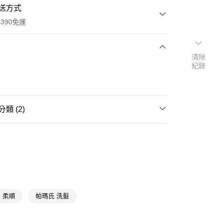
送方式
390免運
清除
紀錄
次付款
付款
類 (2)
洗潤髮
保濕修護
📢
🌸香氛選物提案滿額享8%點數回饋 08/05-09/01
y
 柔順
帕瑪氏 洗髮
享後付