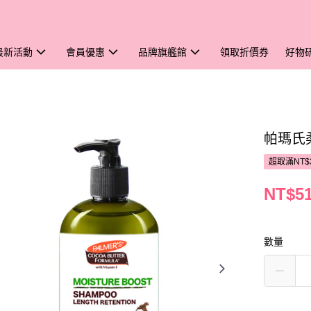
最新活動
會員優惠
品牌旗艦館
領取折價券
好物
帕瑪氏
超取滿NT$
NT$5
數量