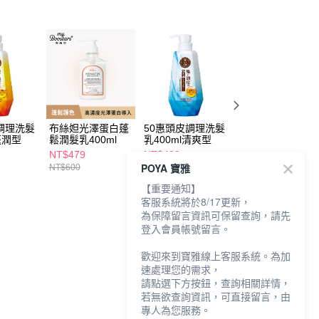
調理洗髮
布絲妲光澤蛋白蓬
50惠頭皮調理洗髮
布絲妲光澤蛋白蓬
蓬潤型
鬆潤髮乳400ml
乳400ml清爽型
鬆洗髮精400ml
NT$479
NT$400
NT$479
POYA 寶雅
NT$600
NT$600
【重要通知】
客服系統將於8/17更新，
為保障留言資訊可保留查詢，請先
登入會員帳號留言。
歡迎來到寶雅線上客服系統。為加
速處理您的需求，
請點選下方按鈕，查詢相關詳情，
若無欲查詢資訊，可直接留言，由
專人為您服務。