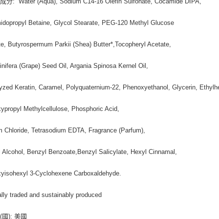
: Water (Aqua), Sodium C14-16 Olefin Sulfonate, Cocamide DIPA,
dopropyl Betaine, Glycol Stearate, PEG-120 Methyl Glucose
te, Butyrospermum Parkii (Shea) Butter*,Tocopheryl Acetate,
Vinifera (Grape) Seed Oil, Argania Spinosa Kernel Oil,
yzed Keratin, Caramel, Polyquaternium-22, Phenoxyethanol, Glycerin, Ethylh
ypropyl Methylcellulose, Phosphoric Acid,
 Chloride, Tetrasodium EDTA, Fragrance (Parfum),
 Alcohol, Benzyl Benzoate,Benzyl Salicylate, Hexyl Cinnamal,
yisohexyl 3-Cyclohexene Carboxaldehyde.
ally traded and sustainably produced
國): 美國