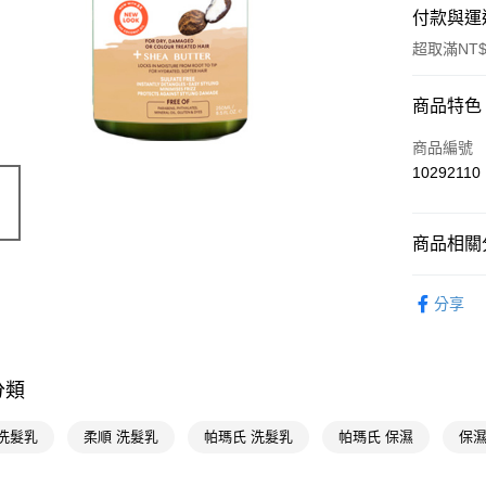
付款與運
超取滿NT$
付款方式
商品特色
POYA支付
商品編號
10292110
信用卡一
超商取貨
商品相關分
LINE Pay
個人清潔
分享
Apple Pay
📢主題活動
街口支付
悠遊付
分類
Google Pa
 洗髮乳
柔順 洗髮乳
帕瑪氏 洗髮乳
帕瑪氏 保濕
保濕
AFTEE先