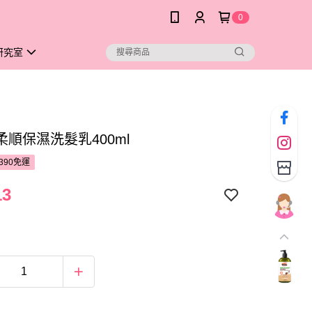
0
研究室
柔順保濕洗髮乳400ml
390免運
13