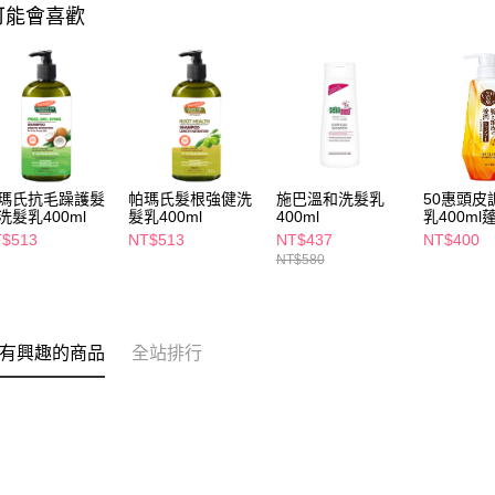
可能會喜歡
瑪氏抗毛躁護髮
帕瑪氏髮根強健洗
施巴溫和洗髮乳
50惠頭皮
洗髮乳400ml
髮乳400ml
400ml
乳400ml
$513
NT$513
NT$437
NT$400
NT$580
有興趣的商品
全站排行