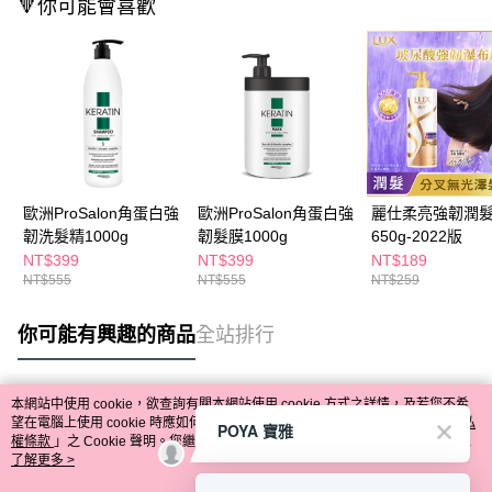
🔻你可能會喜歡
歐洲ProSalon角蛋白強
歐洲ProSalon角蛋白強
麗仕柔亮強韌潤
韌洗髮精1000g
韌髮膜1000g
650g-2022版
NT$399
NT$399
NT$189
NT$555
NT$555
NT$259
你可能有興趣的商品
全站排行
本網站中使用 cookie，欲查詢有關本網站使用 cookie 方式之詳情，及若您不希
熱門標籤
望在電腦上使用 cookie 時應如何變更電腦的 cookie 設定，請參閱本網站「
隱私
POYA 寶雅
權條款
」之 Cookie 聲明。您繼續使用本網站即表示您同意本公司得按本網站使
用條款之 Cookie 聲明使用 cookie。
了解更多 >