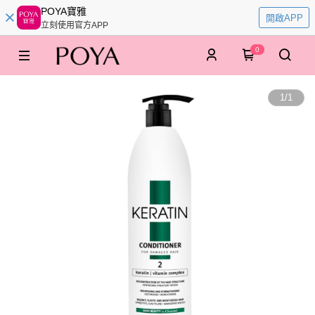
POYA寶雅
開啟APP
立刻使用官方APP
0
1
/
1