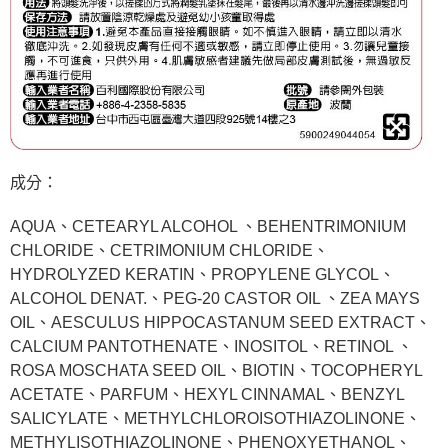
成分：
AQUA、CETEARYL ALCOHOL 、BEHENTRIMONIUM
CHLORIDE、CETRIMONIUM CHLORIDE、
HYDROLYZED KERATIN、PROPYLENE GLYCOL、
ALCOHOL DENAT.、PEG-20 CASTOR OIL 、ZEA MAYS
OIL、AESCULUS HIPPOCASTANUM SEED EXTRACT、
CALCIUM PANTOTHENATE、INOSITOL、RETINOL 、
ROSA MOSCHATA SEED OIL、BIOTIN、TOCOPHERYL
ACETATE、PARFUM、HEXYL CINNAMAL、BENZYL
SALICYLATE、METHYLCHLOROISOTHIAZOLINONE、
METHYLISOTHIAZOLINONE、PHENOXYETHANOL、