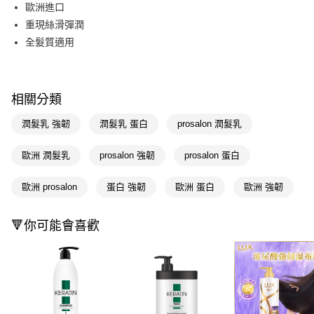
LINE Pay
歐洲進口
重現絲滑彈潤
Apple Pay
全髮質適用
街口支付
悠遊付
相關分類
Google Pay
潤髮乳 強韌
潤髮乳 蛋白
prosalon 潤髮乳
AFTEE先享後付
相關說明
歐洲 潤髮乳
prosalon 強韌
prosalon 蛋白
【關於「AFTEE先享後付」】
即享券
AFTEE先享後付是「在收到商品之後才付款」的支付方式。 讓您購物簡單
歐洲 prosalon
蛋白 強韌
歐洲 蛋白
歐洲 強韌
便利好安心！
１．簡單：不需註冊會員、不需綁卡、不需儲值。
運送方式
２．便利：只要手機號碼，簡訊認證，即可結帳。
🔻你可能會喜歡
３．安心：先確認商品／服務後，再付款。
全家取貨付款
每筆NT$65，滿NT$390(含以上)免運費
【「AFTEE先享後付」結帳流程】
１．於結帳方式選擇「AFTEE先享後付」後，將跳轉至「AFTEE先享後付」
付款後全家取貨
結帳頁面，進行簡訊認證並確認金額後，即可完成結帳。
２．訂單成立數日內，您將收到繳費通知簡訊。
每筆NT$65，滿NT$390(含以上)免運費
３．收到繳費通知簡訊後14天內，點擊此簡訊中的連結，可透過四大超商／