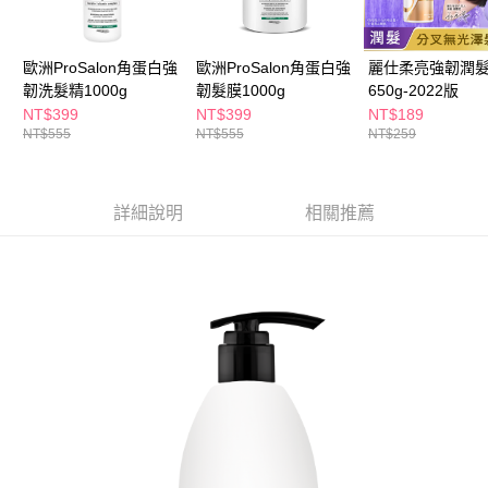
ATM／網路銀行／等多元方式進行付款，方視為交易完成。
萊爾富取貨付款
※ 請注意：結帳手續完成當下不需立刻繳費，但若您需要取消訂單，請聯絡
每筆NT$65，滿NT$490(含以上)免運費
購買商品的店家。未經商家同意取消之訂單仍視為有效，需透過AFTEE先享
後付繳納相關費用。
歐洲ProSalon角蛋白強
歐洲ProSalon角蛋白強
麗仕柔亮強韌潤
付款後萊爾富取貨
※ 交易是否成功請以「AFTEE先享後付 」之結帳頁面顯示為準，若有關於
韌洗髮精1000g
韌髮膜1000g
650g-2022版
是否繳費成功／繳費後需取消欲退款等相關疑問，請聯繫「AFTEE先享後付
NT$399
NT$399
NT$189
每筆NT$65，滿NT$490(含以上)免運費
客戶支援中心」
https://netprotections.freshdesk.com/support/home
NT$555
NT$555
NT$259
7-11取貨付款
【注意事項】
１．透過由恩沛科技股份有限公司提供之「AFTEE先享後付」服務完成之交
每筆NT$65，滿NT$490(含以上)免運費
易，需依本服務之必要範圍內提供個人資料，並將交易相關給付款項請求債
詳細說明
相關推薦
權轉讓予恩沛科技股份有限公司。
付款後7-11取貨
２．關於個人資料處理事宜，請瀏覽以下網址：
每筆NT$65，滿NT$490(含以上)免運費
https://aftee.tw/terms/#terms3
３．未成年的使用者請事先徵得法定代理人或監護人之同意方可使用
宅配(本島)
「AFTEE先享後付」，若未經同意申辦者引起之損失，本公司不負相關責
任。
每筆NT$100，滿NT$790(含以上)免運費
４．使用「AFTEE先享後付」時，將依據個別帳號之用戶狀況，依本公司即
時審查核予不同之上限額度；若仍有額度不足之情形，本公司將視審查結果
付款後寶雅門市自取(由倉庫統一出貨)
請求用戶進行身份認證。
每筆NT$80，滿NT$290(含以上)免運費
５．嚴禁一人註冊多個帳號或使用他人資訊註冊。若發現惡意使用之情形，
恩沛科技股份有限公司將有權停止該用戶之使用額度並採取法律行動。