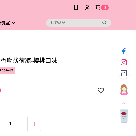
0
研究室
ndy香吻薄荷糖-櫻桃口味
390免運
9