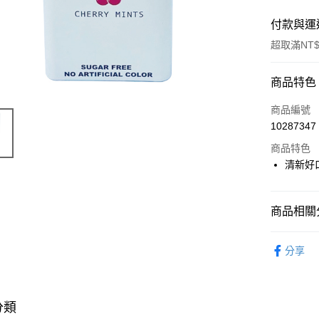
付款與運
超取滿NT$
付款方式
商品特色
POYA支付
商品編號
10287347
信用卡一
商品特色
超商取貨
清新好
LINE Pay
商品相關分
Apple Pay
食品飲料
街口支付
分享
悠遊付
Google Pa
分類
AFTEE先