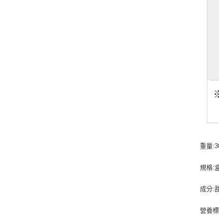
重量:3
規格:
成分:
營養標