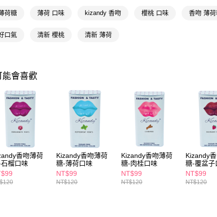
相關說明
 薄荷糖
薄荷 口味
kizandy 香吻
櫻桃 口味
香吻 薄荷
【關於「A
即享券
AFTEE
 好口氣
清新 櫻桃
清新 薄荷
便利好安
１．簡單
２．便利
運送方式
３．安心
可能會喜歡
全家取貨
【「AFT
每筆NT$6
１．於結帳
付」結帳
付款後全
２．訂單
３．收到繳
每筆NT$6
／ATM／
※ 請注意
萊爾富取
絡購買商品
先享後付
每筆NT$6
izandy香吻薄荷
Kizandy香吻薄荷
Kizandy香吻薄荷
Kizand
※ 交易是
-石榴口味
糖-薄荷口味
糖-肉桂口味
糖-覆盆子
是否繳費成
付款後萊
T$99
NT$99
NT$99
NT$99
付客戶支
$120
NT$120
NT$120
NT$120
每筆NT$6
【注意事
7-11取貨
１．透過由
交易，需
每筆NT$6