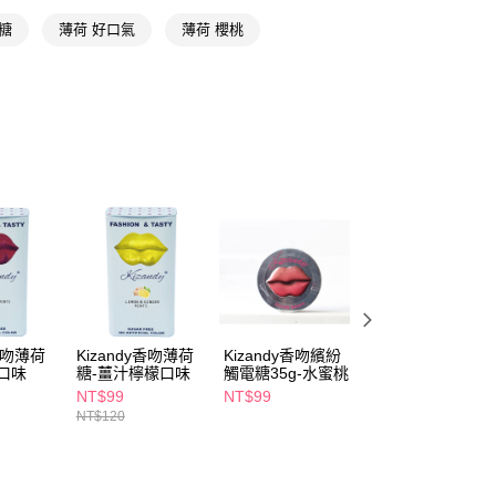
糖
薄荷 好口氣
薄荷 櫻桃
FTEE先享後付」】
先享後付是「在收到商品之後才付款」的支付方式。 讓您購物簡單
心！
：不需註冊會員、不需綁卡、不需儲值。
：只要手機號碼，簡訊認證，即可結帳。
：先確認商品／服務後，再付款。
付款
EE先享後付」結帳流程】
5，滿NT$390(含以上)免運費
方式選擇「AFTEE先享後付」後，將跳轉至「AFTEE先享後
頁面，進行簡訊認證並確認金額後，即可完成結帳。
家取貨
成立數日內，您將收到繳費通知簡訊。
費通知簡訊後14天內，點擊此簡訊中的連結，可透過四大超商
5，滿NT$390(含以上)免運費
網路銀行／等多元方式進行付款，方視為交易完成。
：結帳手續完成當下不需立刻繳費，但若您需要取消訂單，請聯
貨付款
的店家。未經商家同意取消之訂單仍視為有效，需透過AFTEE
繳納相關費用。
5，滿NT$490(含以上)免運費
y香吻薄荷
Kizandy香吻薄荷
Kizandy香吻繽紛
Kizandy香吻繽紛
否成功請以「AFTEE先享後付 」之結帳頁面顯示為準，若有關於
口味
糖-薑汁檸檬口味
觸電糖35g-水蜜桃
觸電糖35g-青蘋
功／繳費後需取消欲退款等相關疑問，請聯繫「AFTEE先享後
爾富取貨
NT$99
NT$99
NT$99
援中心」
https://netprotections.freshdesk.com/support/home
NT$120
5，滿NT$490(含以上)免運費
項】
付款
恩沛科技股份有限公司提供之「AFTEE先享後付」服務完成之
依本服務之必要範圍內提供個人資料，並將交易相關給付款項請
5，滿NT$490(含以上)免運費