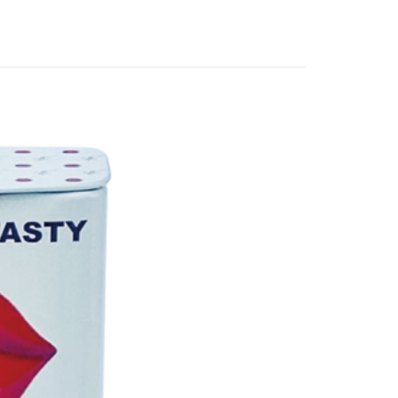
讓予恩沛科技股份有限公司。
個人資料處理事宜，請瀏覽以下網址：
1取貨
ee.tw/terms/#terms3
5，滿NT$490(含以上)免運費
年的使用者請事先徵得法定代理人或監護人之同意方可使用
E先享後付」，若未經同意申辦者引起之損失，本公司不負相關責
AFTEE先享後付」時，將依據個別帳號之用戶狀況，依本公司
00，滿NT$790(含以上)免運費
核予不同之上限額度；若仍有額度不足之情形，本公司將視審查
用戶進行身份認證。
門市自取(由倉庫統一出貨)
一人註冊多個帳號或使用他人資訊註冊。若發現惡意使用之情
0，滿NT$290(含以上)免運費
科技股份有限公司將有權停止該用戶之使用額度並採取法律行