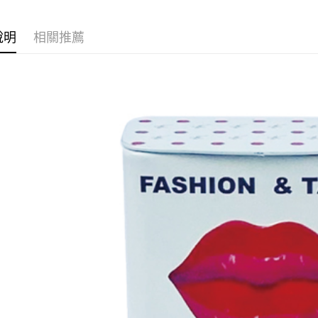
求債權轉
２．關於
付款後7-1
https://aft
說明
相關推薦
每筆NT$6
３．未成
「AFTE
宅配(本島)
任。
４．使用「
每筆NT$1
即時審查
結果請求
付款後寶雅
５．嚴禁
每筆NT$8
形，恩沛
動。