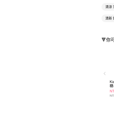
清涼
清新
🔻你
K
糖
N
NT