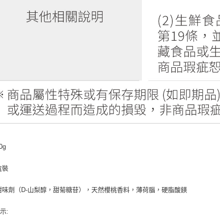
0g
盒裝
甜味劑（D-山梨醇，甜菊糖苷），天然櫻桃香料，薄荷腦，硬脂酸鎂
示: