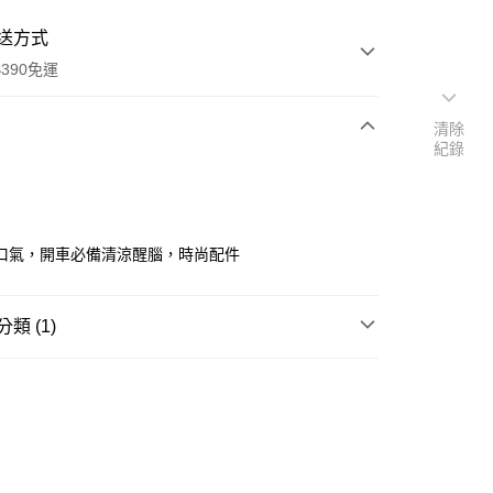
送方式
390免運
清除
紀錄
次付款
付款
口氣，開車必備清涼醒腦，時尚配件
類 (1)
糖果/巧克力/口香糖
口香糖/喉糖
y
享後付