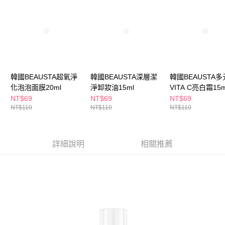
ATM／網路銀行／等多元方式進行付款，方視為交易完成。
萊爾富取貨付款
※ 請注意：結帳手續完成當下不需立刻繳費，但若您需要取消訂單，請聯絡
每筆NT$65，滿NT$490(含以上)免運費
購買商品的店家。未經商家同意取消之訂單仍視為有效，需透過AFTEE先享
後付繳納相關費用。
付款後萊爾富取貨
※ 交易是否成功請以「AFTEE先享後付 」之結帳頁面顯示為準，若有關於
是否繳費成功／繳費後需取消欲退款等相關疑問，請聯繫「AFTEE先享後付
每筆NT$65，滿NT$490(含以上)免運費
客戶支援中心」
https://netprotections.freshdesk.com/support/home
7-11取貨付款
【注意事項】
韓國BEAUSTA超氧淨
韓國BEAUSTA深層潔
韓國BEAUSTA多
１．透過由恩沛科技股份有限公司提供之「AFTEE先享後付」服務完成之交
每筆NT$65，滿NT$490(含以上)免運費
化泡泡面膜20ml
淨卸妝油15ml
VITA C亮白霜15m
易，需依本服務之必要範圍內提供個人資料，並將交易相關給付款項請求債
NT$69
NT$69
NT$69
權轉讓予恩沛科技股份有限公司。
付款後7-11取貨
NT$110
NT$110
NT$110
２．關於個人資料處理事宜，請瀏覽以下網址：
每筆NT$65，滿NT$490(含以上)免運費
https://aftee.tw/terms/#terms3
３．未成年的使用者請事先徵得法定代理人或監護人之同意方可使用
宅配(本島)
「AFTEE先享後付」，若未經同意申辦者引起之損失，本公司不負相關責
詳細說明
相關推薦
任。
每筆NT$100，滿NT$790(含以上)免運費
４．使用「AFTEE先享後付」時，將依據個別帳號之用戶狀況，依本公司即
時審查核予不同之上限額度；若仍有額度不足之情形，本公司將視審查結果
付款後寶雅門市自取(由倉庫統一出貨)
請求用戶進行身份認證。
每筆NT$80，滿NT$290(含以上)免運費
５．嚴禁一人註冊多個帳號或使用他人資訊註冊。若發現惡意使用之情形，
恩沛科技股份有限公司將有權停止該用戶之使用額度並採取法律行動。