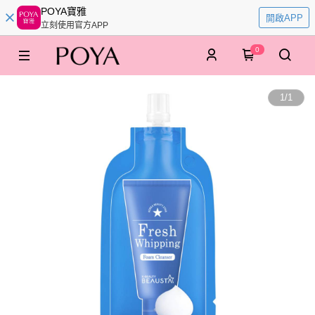
POYA寶雅
開啟APP
立刻使用官方APP
0
1
/
1