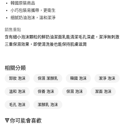
LINE Pay
韓國原裝商品
小巧包裝易攜帶，更衛生
Apple Pay
细腻奶油泡沫，溫和潔淨
街口支付
銷售重點
悠遊付
含有細小泡沫顆粒的鮮奶油潔面乳能清潔毛孔深處，潔淨無刺激
三重保濕效果，即使清洗後也能保持肌膚滋潤
Google Pay
AFTEE先享後付
相關說明
相關分類
【關於「AFTEE先享後付」】
即享券
AFTEE先享後付是「在收到商品之後才付款」的支付方式。 讓您購物簡單
卸妝 泡沫
保濕 潔顏乳
韓國 泡沫
潔淨 泡沫
便利好安心！
１．簡單：不需註冊會員、不需綁卡、不需儲值。
運送方式
２．便利：只要手機號碼，簡訊認證，即可結帳。
溫和 泡沫
保養 泡沫
保濕 泡沫
潔面 泡沫
３．安心：先確認商品／服務後，再付款。
全家取貨付款
毛孔 泡沫
潔顏乳 泡沫
每筆NT$65，滿NT$390(含以上)免運費
【「AFTEE先享後付」結帳流程】
１．於結帳方式選擇「AFTEE先享後付」後，將跳轉至「AFTEE先享後付」
付款後全家取貨
結帳頁面，進行簡訊認證並確認金額後，即可完成結帳。
🔻你可能會喜歡
２．訂單成立數日內，您將收到繳費通知簡訊。
每筆NT$65，滿NT$390(含以上)免運費
３．收到繳費通知簡訊後14天內，點擊此簡訊中的連結，可透過四大超商／