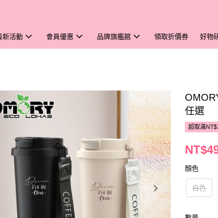
最新活動
會員優惠
品牌旗艦館
領取折價券
好物
OMOR
任選
超取滿NT$
NT$4
顏色
白色
數量