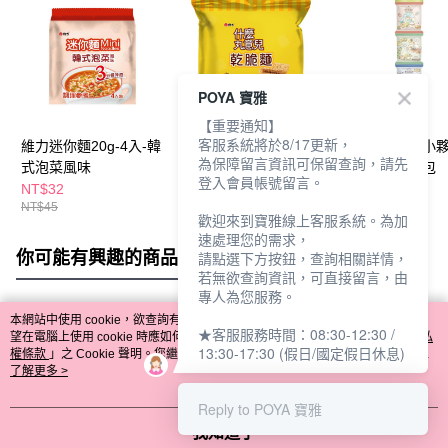
POYA 寶雅
【重要通知】
客服系統將於8/17更新，
維力迷你麵20g-4入-韓
維力什麼丸意兒乾脆麵
京田製菓角落小
為保障留言資訊可保留查詢，請先
式泡菜風味
35g-3入-雞汁風味
字蔬菜餅四連包
登入會員帳號留言。
NT$32
NT$45
NT$65
NT$45
NT$69
歡迎來到寶雅線上客服系統。為加
速處理您的需求，
你可能有興趣的商品
全站排行
請點選下方按鈕，查詢相關詳情，
若無欲查詢資訊，可直接留言，由
專人為您服務。
本網站中使用 cookie，欲查詢有關本網站使用 cookie 方式之詳情，及若您不希
★客服服務時間：08:30-12:30 /
熱門標籤
望在電腦上使用 cookie 時應如何變更電腦的 cookie 設定，請參閱本網站「
隱私
13:30-17:30 (假日/國定假日休息)
權條款
」之 Cookie 聲明。您繼續使用本網站即表示您同意本公司得按本網站使
用條款之 Cookie 聲明使用 cookie。
了解更多 >
Reply to POYA 寶雅
我知道了