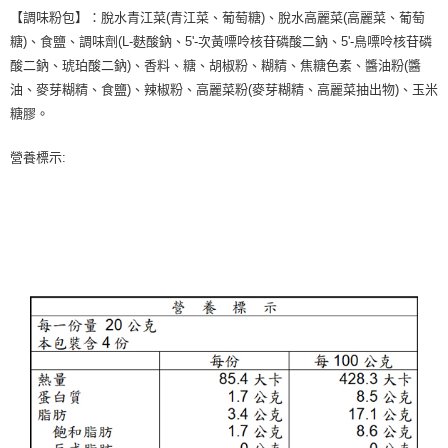
【調味粉包】：脫水青江菜(青江菜、葡萄糖)、脫水高麗菜(高麗菜、葡萄
糖)、食鹽、調味劑(L-麩酸鈉、5'-次黃嘌呤核苷磷酸二鈉、5'-鳥嘌呤核苷磷
酸二鈉、琥珀酸二鈉)、香料、糖、胡椒粉、糊精、焦糖色素、醬油粉(醬
油、麥芽糊精、食鹽)、辣椒粉、高麗菜粉(麥芽糊精、高麗菜抽出物)、玉米
糖膠。
營養標示: