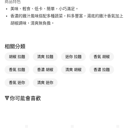
商品特色
LINE Pay
美味、輕食、低卡、簡單，小巧滿足。
香濃的雞汁風味搭配多種蔬菜，料多豐富，湯底的雞汁香氣加上
Apple Pay
胡椒調味，清爽無負擔。
街口支付
悠遊付
相關分類
Google Pay
胡椒 拉麵
清爽 拉麵
迷你 拉麵
香氣 胡椒
AFTEE先享後付
相關說明
香氣 拉麵
香濃 胡椒
清爽 胡椒
香濃 拉麵
【關於「AFTEE先享後付」】
即享券
AFTEE先享後付是「在收到商品之後才付款」的支付方式。 讓您購物簡單
香氣 迷你
清爽 迷你
便利好安心！
１．簡單：不需註冊會員、不需綁卡、不需儲值。
運送方式
２．便利：只要手機號碼，簡訊認證，即可結帳。
🔻你可能會喜歡
３．安心：先確認商品／服務後，再付款。
全家取貨付款
每筆NT$65，滿NT$390(含以上)免運費
【「AFTEE先享後付」結帳流程】
１．於結帳方式選擇「AFTEE先享後付」後，將跳轉至「AFTEE先享後付」
付款後全家取貨
結帳頁面，進行簡訊認證並確認金額後，即可完成結帳。
２．訂單成立數日內，您將收到繳費通知簡訊。
每筆NT$65，滿NT$390(含以上)免運費