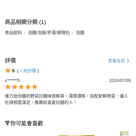
商品相關分類 (1)
食品飲料
泡麵/泡飯/杯湯/調理包
泡麵
評價
查看全部
5
(
1
則評價
)
s*******5
2026/07/05
維力迷你麵的野菜拉麵味道鮮美，湯頭濃郁，搭配新鮮野菜，讓人
吃得相當滿足，推薦給喜愛拉麵的人！
🔻你可能會喜歡