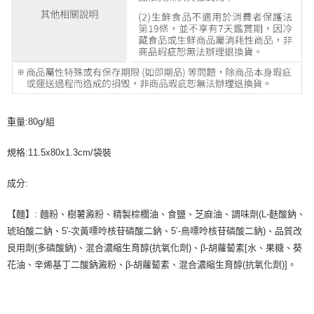
重量:80g/組
規格:11.5x80x1.3cm/袋裝
成分:
【麵】: 麵粉、樹薯澱粉、精製棕櫚油、食鹽、芝麻油、調味劑(L-麩酸鈉、
琥珀酸二鈉、5'-次黃嘌呤核苷磷酸二鈉、5’-鳥嘌呤核苷磷酸二鈉)、品質改
良用劑(多磷酸鈉)、混合濃縮生育醇(抗氧化劑)、β-胡蘿蔔素[水、果糖、葵
花油、辛烯基丁二酸鈉澱粉、β-胡蘿蔔素、混合濃縮生育醇(抗氧化劑)]。