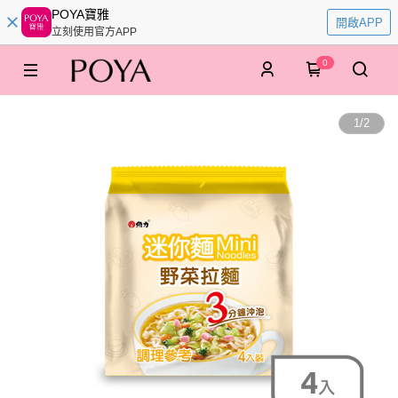
POYA寶雅
開啟APP
立刻使用官方APP
0
1
/
2