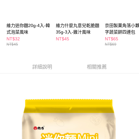
３．收到繳費通知簡訊後14天內，點擊此簡訊中的連結，可透過四大超商／
ATM／網路銀行／等多元方式進行付款，方視為交易完成。
萊爾富取貨付款
※ 請注意：結帳手續完成當下不需立刻繳費，但若您需要取消訂單，請聯絡
每筆NT$65，滿NT$490(含以上)免運費
購買商品的店家。未經商家同意取消之訂單仍視為有效，需透過AFTEE先享
後付繳納相關費用。
維力迷你麵20g-4入-韓
維力什麼丸意兒乾脆麵
京田製菓角落小
付款後萊爾富取貨
※ 交易是否成功請以「AFTEE先享後付 」之結帳頁面顯示為準，若有關於
式泡菜風味
35g-3入-雞汁風味
字蔬菜餅四連包
是否繳費成功／繳費後需取消欲退款等相關疑問，請聯繫「AFTEE先享後付
NT$32
NT$45
NT$65
每筆NT$65，滿NT$490(含以上)免運費
客戶支援中心」
https://netprotections.freshdesk.com/support/home
NT$45
NT$69
7-11取貨付款
【注意事項】
１．透過由恩沛科技股份有限公司提供之「AFTEE先享後付」服務完成之交
每筆NT$65，滿NT$490(含以上)免運費
易，需依本服務之必要範圍內提供個人資料，並將交易相關給付款項請求債
詳細說明
相關推薦
權轉讓予恩沛科技股份有限公司。
付款後7-11取貨
２．關於個人資料處理事宜，請瀏覽以下網址：
每筆NT$65，滿NT$490(含以上)免運費
https://aftee.tw/terms/#terms3
３．未成年的使用者請事先徵得法定代理人或監護人之同意方可使用
宅配(本島)
「AFTEE先享後付」，若未經同意申辦者引起之損失，本公司不負相關責
任。
每筆NT$100，滿NT$790(含以上)免運費
４．使用「AFTEE先享後付」時，將依據個別帳號之用戶狀況，依本公司即
時審查核予不同之上限額度；若仍有額度不足之情形，本公司將視審查結果
付款後寶雅門市自取(由倉庫統一出貨)
請求用戶進行身份認證。
每筆NT$80，滿NT$290(含以上)免運費
５．嚴禁一人註冊多個帳號或使用他人資訊註冊。若發現惡意使用之情形，
恩沛科技股份有限公司將有權停止該用戶之使用額度並採取法律行動。