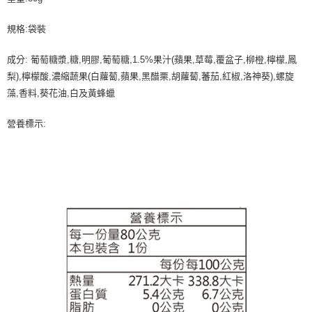
規格:袋裝
成分: 葡萄糖漿,糖,明膠,葡萄糖,1.5%果汁(蘋果,草莓,覆盆子,柳橙,檸檬,鳳
梨),檸檬酸,濃縮蔬果(白蘿蔔,蘋果,黑醋栗,胡蘿蔔,蕃茄,紅椒,洛神葵),螺旋
藻,香料,葵花油,白及黃蜂蠟
營養標示: