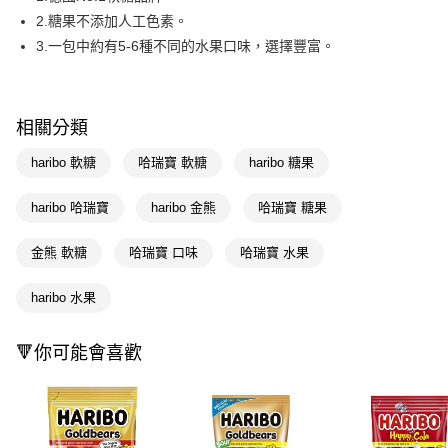
2.糖果不添加人工色素。
Apple Pay
3.一包中約有5-6種不同的水果口味，選擇豐富。
街口支付
悠遊付
相關分類
Google Pay
haribo 軟糖
哈瑞寶 軟糖
haribo 糖果
AFTEE先享後付
相關說明
haribo 哈瑞寶
haribo 金熊
哈瑞寶 糖果
【關於「AFTEE先享後付」】
即享券
AFTEE先享後付是「在收到商品之後才付款」的支付方式。 讓您購物簡單
金熊 軟糖
哈瑞寶 口味
哈瑞寶 水果
便利好安心！
１．簡單：不需註冊會員、不需綁卡、不需儲值。
運送方式
２．便利：只要手機號碼，簡訊認證，即可結帳。
haribo 水果
３．安心：先確認商品／服務後，再付款。
全家取貨付款
每筆NT$65，滿NT$390(含以上)免運費
【「AFTEE先享後付」結帳流程】
🔻你可能會喜歡
１．於結帳方式選擇「AFTEE先享後付」後，將跳轉至「AFTEE先享後付」
付款後全家取貨
結帳頁面，進行簡訊認證並確認金額後，即可完成結帳。
２．訂單成立數日內，您將收到繳費通知簡訊。
每筆NT$65，滿NT$390(含以上)免運費
３．收到繳費通知簡訊後14天內，點擊此簡訊中的連結，可透過四大超商／
ATM／網路銀行／等多元方式進行付款，方視為交易完成。