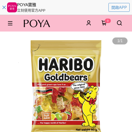
POYA寶雅
開啟APP
立刻使用官方APP
0
1
/
1