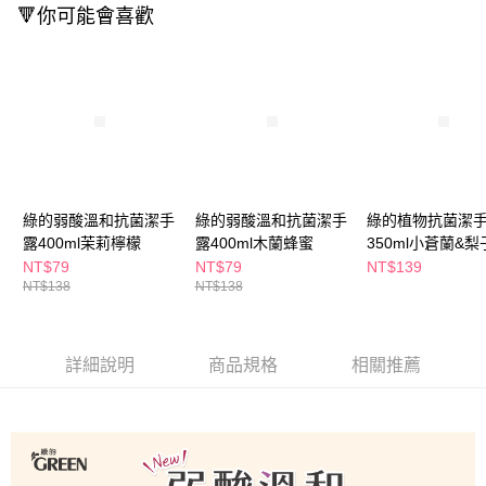
ATM／網路銀行／等多元方式進行付款，方視為交易完成。
🔻你可能會喜歡
萊爾富取貨付款
※ 請注意：結帳手續完成當下不需立刻繳費，但若您需要取消訂單，請聯絡
每筆NT$65，滿NT$490(含以上)免運費
購買商品的店家。未經商家同意取消之訂單仍視為有效，需透過AFTEE先享
後付繳納相關費用。
付款後萊爾富取貨
※ 交易是否成功請以「AFTEE先享後付 」之結帳頁面顯示為準，若有關於
是否繳費成功／繳費後需取消欲退款等相關疑問，請聯繫「AFTEE先享後付
每筆NT$65，滿NT$490(含以上)免運費
客戶支援中心」
https://netprotections.freshdesk.com/support/home
7-11取貨付款
【注意事項】
１．透過由恩沛科技股份有限公司提供之「AFTEE先享後付」服務完成之交
每筆NT$65，滿NT$490(含以上)免運費
易，需依本服務之必要範圍內提供個人資料，並將交易相關給付款項請求債
綠的弱酸溫和抗菌潔手
綠的弱酸溫和抗菌潔手
綠的植物抗菌潔
權轉讓予恩沛科技股份有限公司。
付款後7-11取貨
２．關於個人資料處理事宜，請瀏覽以下網址：
露400ml茉莉檸檬
露400ml木蘭蜂蜜
350ml小蒼蘭&梨
每筆NT$65，滿NT$490(含以上)免運費
https://aftee.tw/terms/#terms3
NT$79
NT$79
NT$139
３．未成年的使用者請事先徵得法定代理人或監護人之同意方可使用
NT$138
NT$138
宅配(本島)
「AFTEE先享後付」，若未經同意申辦者引起之損失，本公司不負相關責
任。
每筆NT$100，滿NT$790(含以上)免運費
４．使用「AFTEE先享後付」時，將依據個別帳號之用戶狀況，依本公司即
時審查核予不同之上限額度；若仍有額度不足之情形，本公司將視審查結果
付款後寶雅門市自取(由倉庫統一出貨)
詳細說明
商品規格
相關推薦
請求用戶進行身份認證。
每筆NT$80，滿NT$290(含以上)免運費
５．嚴禁一人註冊多個帳號或使用他人資訊註冊。若發現惡意使用之情形，
恩沛科技股份有限公司將有權停止該用戶之使用額度並採取法律行動。