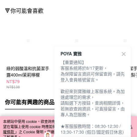
🔻你可能會喜歡
POYA 寶雅
【重要通知】
客服系統將於8/17更新，
綠的弱酸溫和抗菌潔手
綠的弱酸溫和抗菌潔手
綠的植物抗菌潔
為保障留言資訊可保留查詢，請先
露400ml茉莉檸檬
露400ml木蘭蜂蜜
350ml小蒼蘭&梨
登入會員帳號留言。
NT$79
NT$79
NT$139
NT$138
NT$138
歡迎來到寶雅線上客服系統。為加
速處理您的需求，
你可能有興趣的商品
全站排行
請點選下方按鈕，查詢相關詳情，
若無欲查詢資訊，可直接留言，由
專人為您服務。
本網站中使用 cookie，欲查詢有關本網站使用 cookie 方式之詳情，及若您不希
★客服服務時間：08:30-12:30 /
熱門標籤
望在電腦上使用 cookie 時應如何變更電腦的 cookie 設定，請參閱本網站「
隱私
13:30-17:30 (假日/國定假日休息)
權條款
」之 Cookie 聲明。您繼續使用本網站即表示您同意本公司得按本網站使