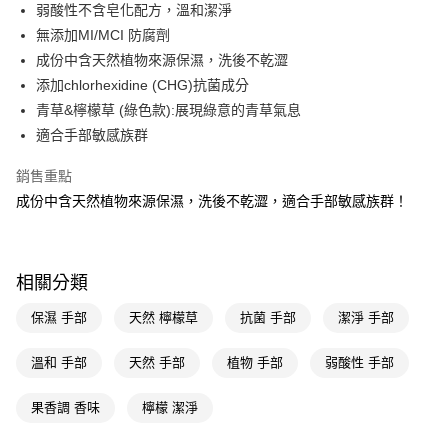
LINE Pay
弱酸性不含皂化配方，溫和潔淨
無添加MI/MCI 防腐劑
Apple Pay
成份中含天然植物來源保濕，洗後不乾澀
街口支付
添加chlorhexidine (CHG)抗菌成分
青草&檸檬草 (綠色款):展現綠意的青草氣息
悠遊付
適合手部敏感族群
Google Pay
銷售重點
AFTEE先享後付
成份中含天然植物來源保濕，洗後不乾澀，適合手部敏感族群！
相關說明
【關於「AFTEE先享後付」】
即享券
AFTEE先享後付是「在收到商品之後才付款」的支付方式。 讓您購物簡單
便利好安心！
相關分類
１．簡單：不需註冊會員、不需綁卡、不需儲值。
運送方式
２．便利：只要手機號碼，簡訊認證，即可結帳。
保濕 手部
天然 檸檬草
抗菌 手部
潔淨 手部
３．安心：先確認商品／服務後，再付款。
全家取貨付款
每筆NT$65，滿NT$390(含以上)免運費
溫和 手部
天然 手部
植物 手部
弱酸性 手部
【「AFTEE先享後付」結帳流程】
１．於結帳方式選擇「AFTEE先享後付」後，將跳轉至「AFTEE先享後付」
付款後全家取貨
結帳頁面，進行簡訊認證並確認金額後，即可完成結帳。
果香調 香味
檸檬 潔淨
２．訂單成立數日內，您將收到繳費通知簡訊。
每筆NT$65，滿NT$390(含以上)免運費
３．收到繳費通知簡訊後14天內，點擊此簡訊中的連結，可透過四大超商／