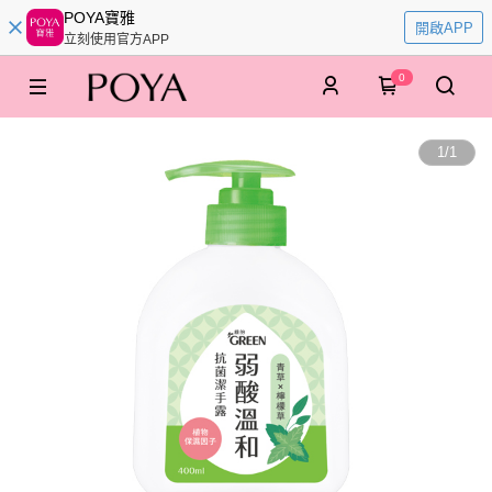
POYA寶雅
開啟APP
立刻使用官方APP
0
1
/
1