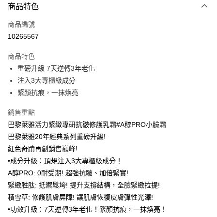
商品特色
超商取貨付款
商品編號
LINE Pay
10265567
Apple Pay
商品特色
街口支付
重磅升級 7天逆轉3年老化
悠遊付
注入3大專櫃級成分
緊顏抗痕，一抹煥亮
Google Pay
銷售重點
AFTEE先享後付
巴黎萊雅活力緊緻專研抗皺修護乳霜#A醇PRO小臉霜
相關說明
巴黎萊雅20年經典系列重磅升級!
【關於「AFTEE先享後付」】
即享券
AFTEE先享後付是「在收到商品之後才付款」的支付方式。 讓您購物簡單
紅色奇蹟再創銷售巔峰!
便利好安心！
•成分升級：頂規注入3大專櫃級成分！
１．簡單：不需註冊會員、不需綁卡、不需儲值。
運送方式
２．便利：只要手機號碼，簡訊認證，即可結帳。
A醇PRO: 0耐受期! 超強抗皺、加倍緊實!
３．安心：先確認商品／服務後，再付款。
全家取貨付款
緊緻胜肽: 抵禦鬆垮! 提升支撐結構，全臉緊緻拉提!
每筆NT$65，滿NT$390(含以上)免運費
積雪草: 修護肌膚屏障! 讓肌膚恢復皮膚彈性光澤!
【「AFTEE先享後付」結帳流程】
１．於結帳方式選擇「AFTEE先享後付」後，將跳轉至「AFTEE先享後付」
•功效升級：7天逆轉3年老化！緊顏抗痕，一抹煥亮！
付款後全家取貨
結帳頁面，進行簡訊認證並確認金額後，即可完成結帳。