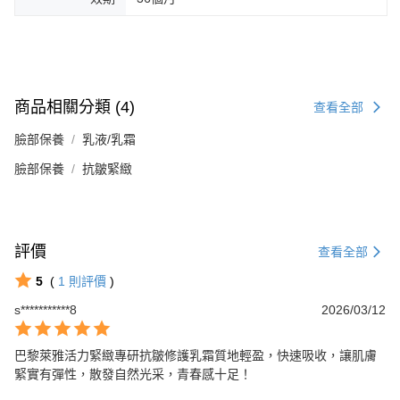
商品相關分類 (4)
查看全部
臉部保養
乳液/乳霜
臉部保養
抗皺緊緻
評價
查看全部
5
(
1
則評價
)
s***********8
2026/03/12
巴黎萊雅活力緊緻專研抗皺修護乳霜質地輕盈，快速吸收，讓肌膚
緊實有彈性，散發自然光采，青春感十足！