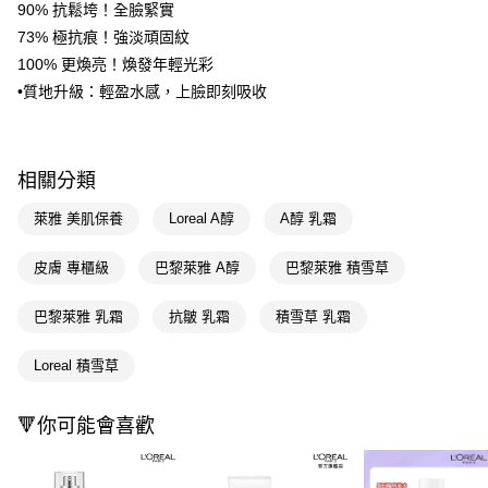
90% 抗鬆垮！全臉緊實
２．訂單成立數日內，您將收到繳費通知簡訊。
每筆NT$65，滿NT$390(含以上)免運費
73% 極抗痕！強淡頑固紋
３．收到繳費通知簡訊後14天內，點擊此簡訊中的連結，可透過四大超商／
ATM／網路銀行／等多元方式進行付款，方視為交易完成。
100% 更煥亮！煥發年輕光彩
萊爾富取貨付款
※ 請注意：結帳手續完成當下不需立刻繳費，但若您需要取消訂單，請聯絡
•質地升級：輕盈水感，上臉即刻吸收
每筆NT$65，滿NT$490(含以上)免運費
購買商品的店家。未經商家同意取消之訂單仍視為有效，需透過AFTEE先享
後付繳納相關費用。
付款後萊爾富取貨
※ 交易是否成功請以「AFTEE先享後付 」之結帳頁面顯示為準，若有關於
是否繳費成功／繳費後需取消欲退款等相關疑問，請聯繫「AFTEE先享後付
每筆NT$65，滿NT$490(含以上)免運費
客戶支援中心」
https://netprotections.freshdesk.com/support/home
相關分類
7-11取貨付款
【注意事項】
萊雅 美肌保養
Loreal A醇
A醇 乳霜
１．透過由恩沛科技股份有限公司提供之「AFTEE先享後付」服務完成之交
每筆NT$65，滿NT$490(含以上)免運費
易，需依本服務之必要範圍內提供個人資料，並將交易相關給付款項請求債
皮膚 專櫃級
巴黎萊雅 A醇
巴黎萊雅 積雪草
權轉讓予恩沛科技股份有限公司。
付款後7-11取貨
２．關於個人資料處理事宜，請瀏覽以下網址：
每筆NT$65，滿NT$490(含以上)免運費
https://aftee.tw/terms/#terms3
巴黎萊雅 乳霜
抗皺 乳霜
積雪草 乳霜
３．未成年的使用者請事先徵得法定代理人或監護人之同意方可使用
宅配(本島)
「AFTEE先享後付」，若未經同意申辦者引起之損失，本公司不負相關責
Loreal 積雪草
任。
每筆NT$100，滿NT$790(含以上)免運費
４．使用「AFTEE先享後付」時，將依據個別帳號之用戶狀況，依本公司即
時審查核予不同之上限額度；若仍有額度不足之情形，本公司將視審查結果
付款後寶雅門市自取(由倉庫統一出貨)
🔻你可能會喜歡
請求用戶進行身份認證。
每筆NT$80，滿NT$290(含以上)免運費
５．嚴禁一人註冊多個帳號或使用他人資訊註冊。若發現惡意使用之情形，
恩沛科技股份有限公司將有權停止該用戶之使用額度並採取法律行動。