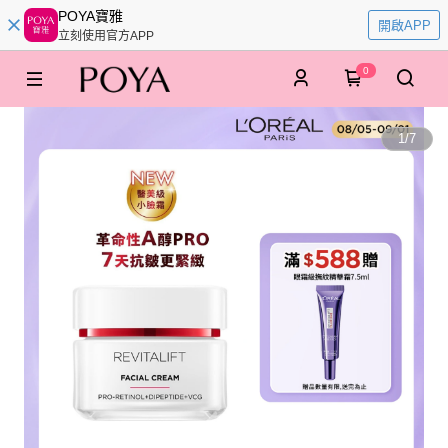
POYA寶雅
開啟APP
立刻使用官方APP
0
1
/
7