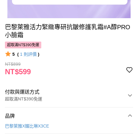
巴黎萊雅活力緊緻專研抗皺修護乳霜#A醇PRO
小臉霜
超取滿NT$390免運
5
(
1
則評價
)
NT$899
NT$599
付款與運送方式
超取滿NT$390免運
付款方式
品牌
POYA支付
巴黎萊雅X媚比琳X3CE
信用卡一次付款