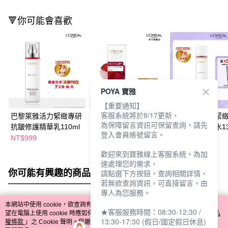
🔻你可能會喜歡
POYA 寶雅
【重要通知】
客服系統將於8/17更新，
巴黎萊雅活力緊緻專研
萊雅活力緊緻抗皺緊實
巴黎萊雅活力緊
為保障留言資訊可保留查詢，請先
抗皺修護精華乳110ml
潔面乳 100ml
抗皺修護精華水13
登入會員帳號留言。
NT$999
NT$160
NT$799
NT$849
歡迎來到寶雅線上客服系統。為加
速處理您的需求，
你可能有興趣的商品
全站排行
請點選下方按鈕，查詢相關詳情，
若無欲查詢資訊，可直接留言，由
專人為您服務。
本網站中使用 cookie，欲查詢有關本網站使用 cookie 方式之詳情，及若您不希
★客服服務時間：08:30-12:30 /
熱門標籤
望在電腦上使用 cookie 時應如何變更電腦的 cookie 設定，請參閱本網站「
隱私
13:30-17:30 (假日/國定假日休息)
權條款
」之 Cookie 聲明。您繼續使用本網站即表示您同意本公司得按本網站使