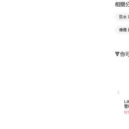
相關
防水 
橄欖 
🔻你
L
雙
整
NT