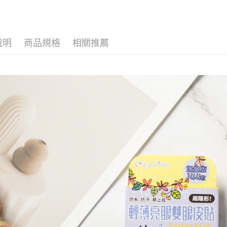
２．關於
付款後7-1
https://aft
每筆NT$6
３．未成
「AFTE
宅配(本島)
任。
說明
商品規格
相關推薦
４．使用「
每筆NT$1
即時審查
結果請求
付款後寶雅
５．嚴禁
每筆NT$8
形，恩沛
動。