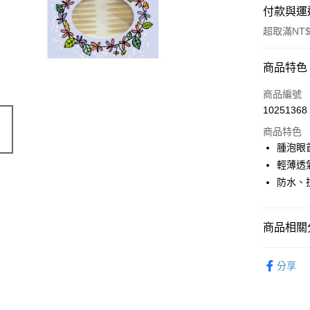
付款與運
超取滿NT$
付款方式
商品特色
POYA支付
商品編號
10251368
信用卡一
商品特色
超商取貨
腫泡眼
輕薄透
LINE Pay
防水、
Apple Pay
街口支付
商品相關分
悠遊付
時尚彩妝
分享
Google Pa
AFTEE先