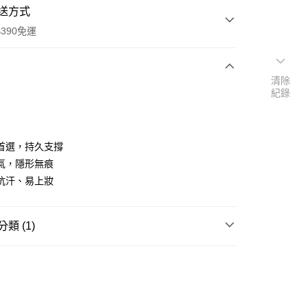
送方式
390免運
清除
紀錄
次付款
付款
首選，持久支撐
氣，隱形無痕
抗汗、易上妝
類 (1)
彩妝工具
雙眼皮貼/雙眼皮膠
y
享後付