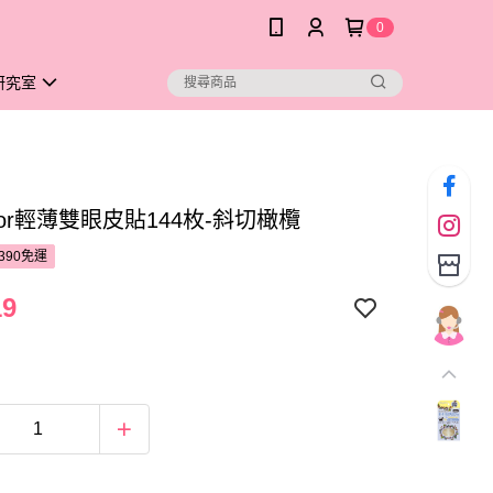
0
研究室
yAmor輕薄雙眼皮貼144枚-斜切橄欖
390免運
19