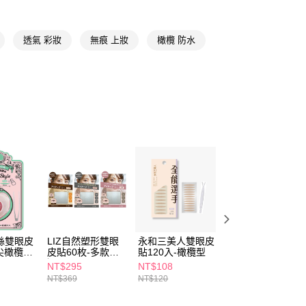
FTEE先享後付」】
先享後付是「在收到商品之後才付款」的支付方式。 讓您購物簡單
透氣 彩妝
無痕 上妝
橄欖 防水
心！
：不需註冊會員、不需綁卡、不需儲值。
：只要手機號碼，簡訊認證，即可結帳。
：先確認商品／服務後，再付款。
付款
EE先享後付」結帳流程】
5，滿NT$390(含以上)免運費
方式選擇「AFTEE先享後付」後，將跳轉至「AFTEE先享後
頁面，進行簡訊認證並確認金額後，即可完成結帳。
家取貨
成立數日內，您將收到繳費通知簡訊。
費通知簡訊後14天內，點擊此簡訊中的連結，可透過四大超商
5，滿NT$390(含以上)免運費
網路銀行／等多元方式進行付款，方視為交易完成。
：結帳手續完成當下不需立刻繳費，但若您需要取消訂單，請聯
貨付款
的店家。未經商家同意取消之訂單仍視為有效，需透過AFTEE
繳納相關費用。
5，滿NT$490(含以上)免運費
否成功請以「AFTEE先享後付 」之結帳頁面顯示為準，若有關於
功／繳費後需取消欲退款等相關疑問，請聯繫「AFTEE先享後
爾富取貨
援中心」
https://netprotections.freshdesk.com/support/home
絲雙眼皮
LIZ自然塑形雙眼
永和三美人雙眼皮
MEKO蕾絲免膠隱
5，滿NT$490(含以上)免運費
-尖橄欖
皮貼60枚-多款任
貼120入-橄欖型
形雙眼皮貼108回
項】
選
微調
NT$295
NT$108
NT$79
付款
恩沛科技股份有限公司提供之「AFTEE先享後付」服務完成之
NT$369
NT$120
依本服務之必要範圍內提供個人資料，並將交易相關給付款項請
5，滿NT$490(含以上)免運費
讓予恩沛科技股份有限公司。