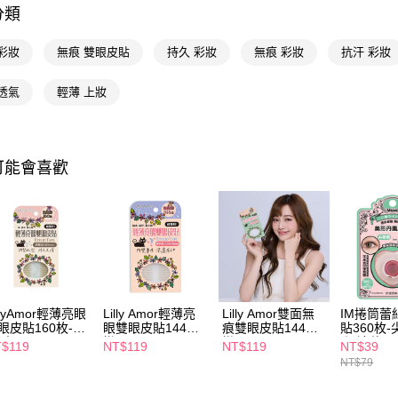
相關說明
分類
【關於「A
即享券
AFTEE
彩妝
無痕 雙眼皮貼
持久 彩妝
無痕 彩妝
抗汗 彩妝
便利好安
１．簡單
２．便利
透氣
輕薄 上妝
運送方式
３．安心
全家取貨
【「AFT
每筆NT$6
１．於結帳
可能會喜歡
付」結帳
付款後全
２．訂單
３．收到繳
每筆NT$6
／ATM／
※ 請注意
萊爾富取
絡購買商品
先享後付
每筆NT$6
※ 交易是
是否繳費成
付款後萊
付客戶支
illyAmor輕薄亮眼
Lilly Amor輕薄亮
Lilly Amor雙面無
IM捲筒蕾
每筆NT$6
眼皮貼160枚-調
眼雙眼皮貼144枚-
痕雙眼皮貼144枚-
貼360枚
【注意事
型
彎月
彎月
(深邃款)
$119
NT$119
NT$119
NT$39
7-11取貨
１．透過由
NT$79
交易，需
每筆NT$6
求債權轉