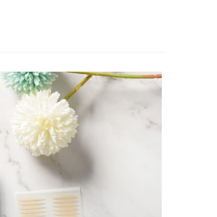
個人資料處理事宜，請瀏覽以下網址：
1取貨
ee.tw/terms/#terms3
5，滿NT$490(含以上)免運費
年的使用者請事先徵得法定代理人或監護人之同意方可使用
E先享後付」，若未經同意申辦者引起之損失，本公司不負相關責
AFTEE先享後付」時，將依據個別帳號之用戶狀況，依本公司
00，滿NT$790(含以上)免運費
核予不同之上限額度；若仍有額度不足之情形，本公司將視審查
用戶進行身份認證。
門市自取(由倉庫統一出貨)
一人註冊多個帳號或使用他人資訊註冊。若發現惡意使用之情
0，滿NT$290(含以上)免運費
科技股份有限公司將有權停止該用戶之使用額度並採取法律行