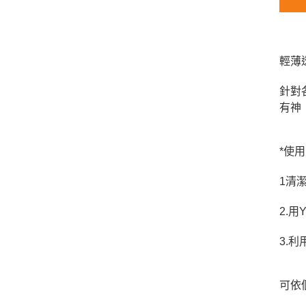
輕薄
針對
有神
*使用
1清
2.
3.
可依