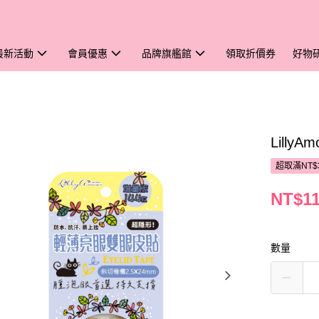
最新活動
會員優惠
品牌旗艦館
領取折價券
好物
Lill
超取滿NT$
NT$1
數量