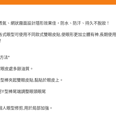
透氣、網狀霧面設計隱形效果佳，防水、防汗、持久不脫妝！
各式眼型可使用不同款式雙眼皮貼,使眼形更加立體有神,長期使
！
方法*
潔眼皮處多餘油質。
用Y型棒夾起雙眼皮貼,黏貼於眼皮上。
利用Y型棒尾端調整眼頭眼尾
個人眼型修剪,用於局部加強。