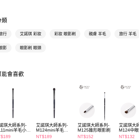
AFTEE先
相關說明
分類
【關於「A
即享券
AFTEE
便利好安
旅行
艾諾琪 彩妝
彩妝 眼影刷
親膚 羊毛
旅行 羊毛
１．簡單
２．便利
運送方式
眼影
眼影刷 眼頭
３．安心
全家取貨
【「AFT
每筆NT$6
１．於結帳
付」結帳
可能會喜歡
付款後全
２．訂單
３．收到繳
每筆NT$6
／ATM／
※ 請注意
萊爾富取
絡購買商品
先享後付
每筆NT$6
※ 交易是
是否繳費成
付款後萊
付客戶支
諾琪大師系列-
艾諾琪大師系列-
艾諾琪大師系列-
艾諾琪大師
每筆NT$6
111mini羊毛小眼
M124mini羊毛中
M125錐形眼影刷
M124中
【注意事
刷
眼影刷
$189
NT$189
NT$152
NT$132
7-11取貨