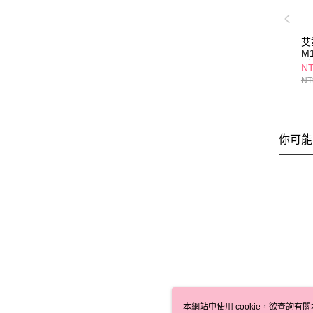
艾
M
影
NT
NT
你可能
本網站中使用 cookie，欲查詢有關