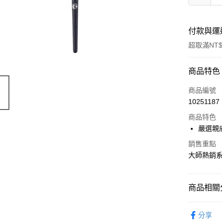
付款與運
超取滿NT$
付款方式
商品特色
POYA支付
商品編號
10251187
信用卡一
商品特色
超商取貨
嚴選親
LINE Pay
銷售重點
大師熱銷系
Apple Pay
街口支付
商品相關分
悠遊付
時尚彩妝
分享
Google Pa