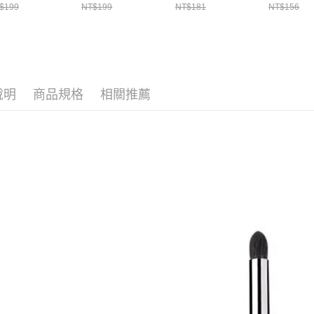
１．透過由
$199
NT$199
NT$181
NT$156
交易，需
每筆NT$6
求債權轉
２．關於
付款後7-1
https://aft
每筆NT$6
３．未成
「AFTE
宅配(本島)
任。
說明
商品規格
相關推薦
４．使用「
每筆NT$1
即時審查
結果請求
付款後寶雅
５．嚴禁
每筆NT$8
形，恩沛
動。