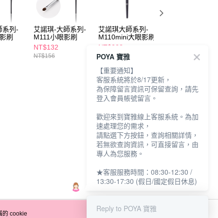
系列-
艾諾琪-大師系列-
艾諾琪大師系列-
艾諾琪-大師系列-
眼影刷
M111小眼影刷
M110mini大眼影刷
M126斜角眼影刷
NT$132
NT$228
NT$100
POYA 寶雅
NT$156
NT$239
NT$163
【重要通知】
客服系統將於8/17更新，
為保障留言資訊可保留查詢，請先
登入會員帳號留言。
歡迎來到寶雅線上客服系統。為加
速處理您的需求，
請點選下方按鈕，查詢相關詳情，
若無欲查詢資訊，可直接留言，由
專人為您服務。
★客服服務時間：08:30-12:30 /
13:30-17:30 (假日/國定假日休息)
Reply to POYA 寶雅
 cookie