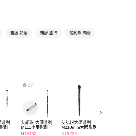
享後付
FTEE先享後付」】
先享後付是「在收到商品之後才付款」的支付方式。 讓您購物簡單
心！
親膚 彩妝
親膚 旅行
眼影刷 親膚
：不需註冊會員、不需綁卡、不需儲值。
：只要手機號碼，簡訊認證，即可結帳。
：先確認商品／服務後，再付款。
付款
EE先享後付」結帳流程】
5，滿NT$390(含以上)免運費
方式選擇「AFTEE先享後付」後，將跳轉至「AFTEE先享後
頁面，進行簡訊認證並確認金額後，即可完成結帳。
家取貨
成立數日內，您將收到繳費通知簡訊。
費通知簡訊後14天內，點擊此簡訊中的連結，可透過四大超商
5，滿NT$390(含以上)免運費
網路銀行／等多元方式進行付款，方視為交易完成。
：結帳手續完成當下不需立刻繳費，但若您需要取消訂單，請聯
貨付款
的店家。未經商家同意取消之訂單仍視為有效，需透過AFTEE
繳納相關費用。
5，滿NT$490(含以上)免運費
否成功請以「AFTEE先享後付 」之結帳頁面顯示為準，若有關於
功／繳費後需取消欲退款等相關疑問，請聯繫「AFTEE先享後
爾富取貨
援中心」
https://netprotections.freshdesk.com/support/home
系列-
艾諾琪-大師系列-
艾諾琪大師系列-
艾諾琪-大師系列-
5，滿NT$490(含以上)免運費
眼影刷
M111小眼影刷
M110mini大眼影刷
M126斜角眼影刷
項】
NT$132
NT$228
NT$100
付款