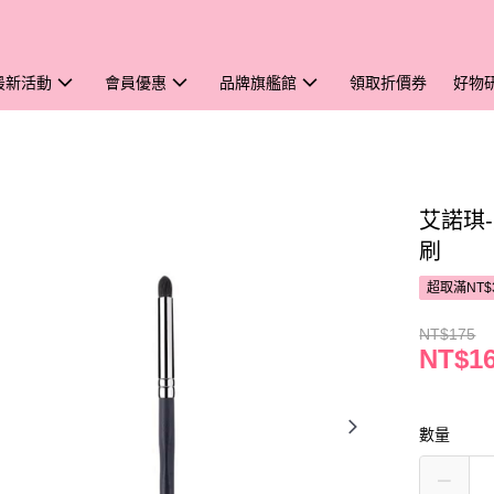
最新活動
會員優惠
品牌旗艦館
領取折價券
好物
艾諾琪-
刷
超取滿NT$
NT$175
NT$1
數量