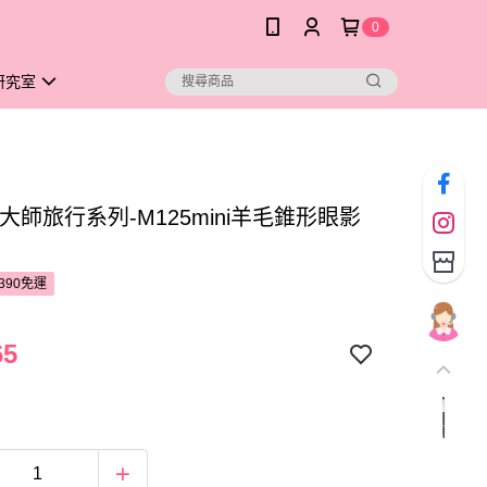
0
研究室
大師旅行系列-M125mini羊毛錐形眼影
390免運
65