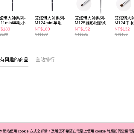
諾琪大師系列-
艾諾琪大師系列-
艾諾琪大師系列-
艾諾琪大師
111mini羊毛小眼
M124mini羊毛中
M125錐形眼影刷
M124中
刷
眼影刷
$189
NT$189
NT$152
NT$132
$199
NT$199
NT$181
NT$156
有興趣的商品
全站排行
本網站使用 cookie 方式之詳情，及若您不希望在電腦上使用 cookie 時應如何變更電腦的