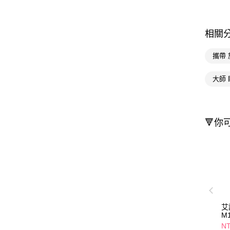
相關
攜帶 
大師 
🔻你
艾
M
影
NT