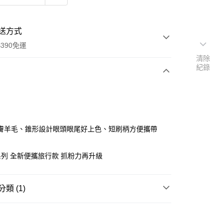
送方式
390免運
清除
紀錄
次付款
付款
膚羊毛、錐形設計眼頭眼尾好上色、短刷柄方便攜帶
列 全新便攜旅行款 抓粉力再升級
類 (1)
彩妝工具
刷具/清潔液
y