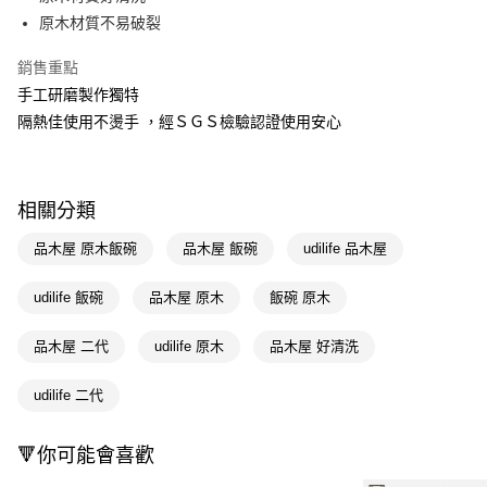
原木材質不易破裂
Apple Pay
銷售重點
街口支付
手工研磨製作獨特
悠遊付
隔熱佳使用不燙手 ，經ＳＧＳ檢驗認證使用安心
Google Pay
AFTEE先享後付
相關分類
相關說明
【關於「AFTEE先享後付」】
品木屋 原木飯碗
品木屋 飯碗
udilife 品木屋
即享券
AFTEE先享後付是「在收到商品之後才付款」的支付方式。 讓您購物簡單
便利好安心！
udilife 飯碗
品木屋 原木
飯碗 原木
１．簡單：不需註冊會員、不需綁卡、不需儲值。
運送方式
２．便利：只要手機號碼，簡訊認證，即可結帳。
３．安心：先確認商品／服務後，再付款。
品木屋 二代
udilife 原木
品木屋 好清洗
全家取貨付款
每筆NT$65，滿NT$390(含以上)免運費
【「AFTEE先享後付」結帳流程】
udilife 二代
１．於結帳方式選擇「AFTEE先享後付」後，將跳轉至「AFTEE先享後付」
付款後全家取貨
結帳頁面，進行簡訊認證並確認金額後，即可完成結帳。
２．訂單成立數日內，您將收到繳費通知簡訊。
每筆NT$65，滿NT$390(含以上)免運費
🔻你可能會喜歡
３．收到繳費通知簡訊後14天內，點擊此簡訊中的連結，可透過四大超商／
ATM／網路銀行／等多元方式進行付款，方視為交易完成。