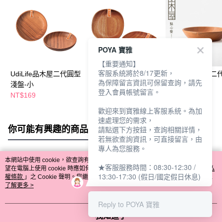
POYA 寶雅
【重要通知】
客服系統將於8/17更新，
UdiLife品木屋二代圓型
UdiLife品木屋二代圓型
UdiLife品木屋
為保障留言資訊可保留查詢，請先
淺盤-小
點心盤-中
點心盤-小
登入會員帳號留言。
NT$169
NT$129
NT$109
歡迎來到寶雅線上客服系統。為加
速處理您的需求，
你可能有興趣的商品
全站排行
請點選下方按鈕，查詢相關詳情，
若無欲查詢資訊，可直接留言，由
專人為您服務。
本網站中使用 cookie，欲查詢有關本網站使用 cookie 方式之詳情，及若您不希
★客服服務時間：08:30-12:30 /
熱門標籤
望在電腦上使用 cookie 時應如何變更電腦的 cookie 設定，請參閱本網站「
隱私
13:30-17:30 (假日/國定假日休息)
權條款
」之 Cookie 聲明。您繼續使用本網站即表示您同意本公司得按本網站使
用條款之 Cookie 聲明使用 cookie。
了解更多 >
Reply to POYA 寶雅
我知道了