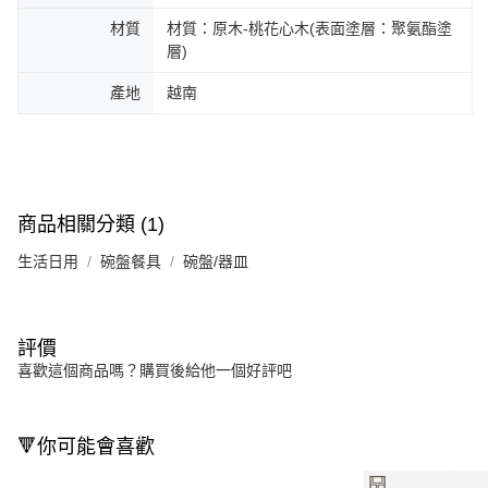
材質
材質：原木-桃花心木(表面塗層：聚氨酯塗
層)
產地
越南
商品相關分類 (1)
生活日用
碗盤餐具
碗盤/器皿
評價
喜歡這個商品嗎？購買後給他一個好評吧
🔻你可能會喜歡