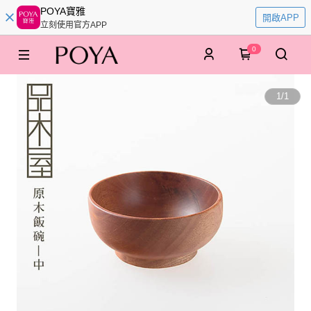
POYA寶雅
開啟APP
立刻使用官方APP
0
1
/
1