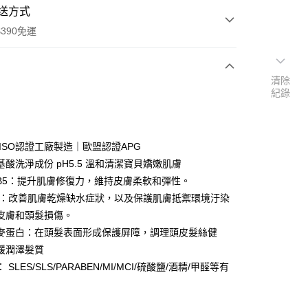
送方式
390免運
清除
紀錄
次付款
付款
與ISO認證工廠製造｜歐盟認證APG
基酸洗淨成份 pH5.5 溫和清潔寶貝嬌嫩肌膚
B5：提升肌膚修復力，維持皮膚柔軟和彈性。
 ：改善肌膚乾燥缺水症狀，以及保護肌膚抵禦環境汙染
皮膚和頭髮損傷。
麥蛋白：在頭髮表面形成保護屏障，調理頭皮髮絲健
緩潤澤髮質
 SLES/SLS/PARABEN/MI/MCI/硫酸鹽/酒精/甲醛等有
y
享後付