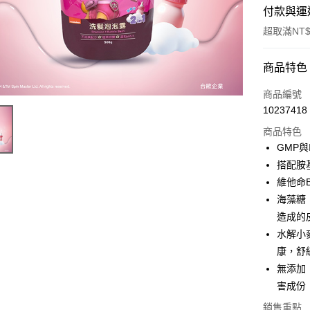
付款與運
超取滿NT$
付款方式
商品特色
POYA支付
商品編號
10237418
信用卡一
商品特色
超商取貨
GMP
搭配胺
LINE Pay
維他命
Apple Pay
海藻糖
造成的
街口支付
水解小
悠遊付
康，舒
無添加：
Google Pa
害成份
AFTEE先
銷售重點