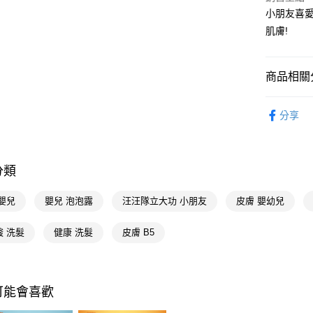
相關說明
小朋友喜
【關於「A
即享券
AFTEE
肌膚!
便利好安
１．簡單
２．便利
運送方式
商品相關分
３．安心
全家取貨
個人清潔
【「AFT
分享
每筆NT$6
１．於結帳
個人清潔
付」結帳
付款後全
２．訂單
📢主題活動
３．收到繳
每筆NT$6
／ATM／
分類
※ 請注意
萊爾富取
絡購買商品
嬰兒
嬰兒 泡泡露
汪汪隊立大功 小朋友
皮膚 嬰幼兒
先享後付
每筆NT$6
※ 交易是
是否繳費成
酸 洗髮
健康 洗髮
皮膚 B5
付款後萊
付客戶支
每筆NT$6
【注意事
7-11取貨
１．透過由
可能會喜歡
交易，需
每筆NT$6
求債權轉