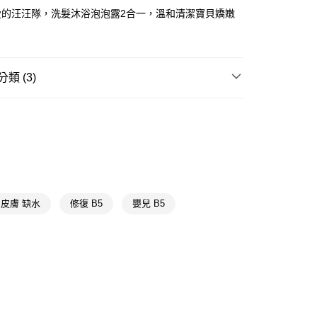
愛的汪汪隊，洗髮沐浴泡泡露2合一，溫和清潔寶貝嬌嫩
FTEE先享後付」】
先享後付是「在收到商品之後才付款」的支付方式。 讓您購物簡單
心！
：不需註冊會員、不需綁卡、不需儲值。
：只要手機號碼，簡訊認證，即可結帳。
類 (3)
：先確認商品／服務後，再付款。
付款
洗潤髮
保濕修護
EE先享後付」結帳流程】
5，滿NT$390(含以上)免運費
方式選擇「AFTEE先享後付」後，將跳轉至「AFTEE先享後
嬰幼兒洗沐
洗潤髮
頁面，進行簡訊認證並確認金額後，即可完成結帳。
家取貨
成立數日內，您將收到繳費通知簡訊。
📢
🌸香氛選物提案滿額享8%點數回饋 08/05-09/01
費通知簡訊後14天內，點擊此簡訊中的連結，可透過四大超商
5，滿NT$390(含以上)免運費
網路銀行／等多元方式進行付款，方視為交易完成。
：結帳手續完成當下不需立刻繳費，但若您需要取消訂單，請聯
貨付款
的店家。未經商家同意取消之訂單仍視為有效，需透過AFTEE
皮膚 缺水
修復 B5
嬰兒 B5
繳納相關費用。
5，滿NT$490(含以上)免運費
否成功請以「AFTEE先享後付 」之結帳頁面顯示為準，若有關於
功／繳費後需取消欲退款等相關疑問，請聯繫「AFTEE先享後
爾富取貨
援中心」
https://netprotections.freshdesk.com/support/home
5，滿NT$490(含以上)免運費
項】
付款
恩沛科技股份有限公司提供之「AFTEE先享後付」服務完成之
依本服務之必要範圍內提供個人資料，並將交易相關給付款項請
5，滿NT$490(含以上)免運費
讓予恩沛科技股份有限公司。