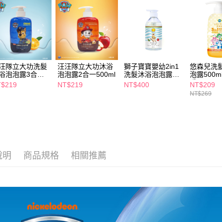
２．關於
付款後7-1
https://aft
每筆NT$6
３．未成
「AFTE
宅配(本島)
任。
４．使用「
每筆NT$1
即時審查
汪隊立大功洗髮
汪汪隊立大功沐浴
獅子寶寶嬰幼2in1
悠森兒洗
結果請求
付款後寶雅
浴泡泡露3合一
泡泡露2合一500ml
洗髮沐浴泡泡露
泡露500
５．嚴禁
0ml
500ml
香
每筆NT$8
形，恩沛
$219
NT$219
NT$400
NT$209
動。
NT$269
說明
商品規格
相關推薦