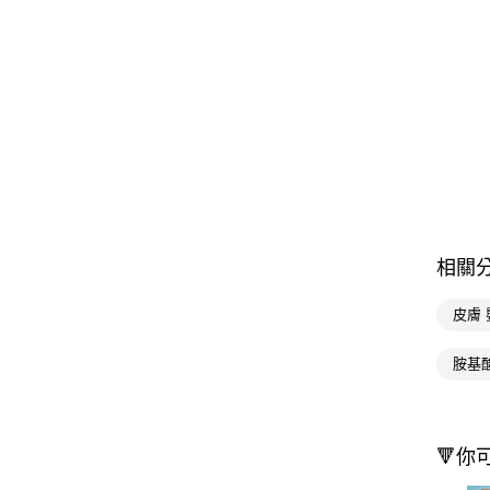
相關
皮膚 
胺基
🔻你