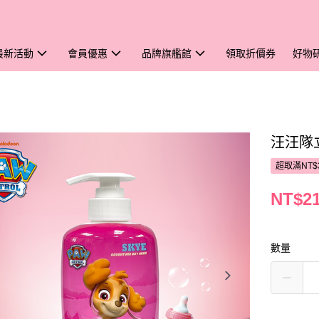
最新活動
會員優惠
品牌旗艦館
領取折價券
好物
汪汪隊
超取滿NT$
NT$2
數量