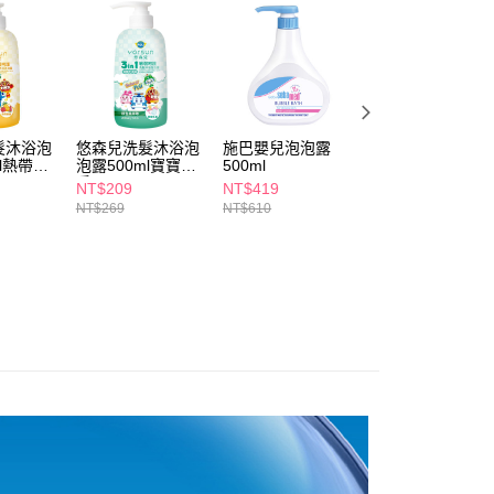
個人資料處理事宜，請瀏覽以下網址：
1取貨
ee.tw/terms/#terms3
5，滿NT$490(含以上)免運費
年的使用者請事先徵得法定代理人或監護人之同意方可使用
E先享後付」，若未經同意申辦者引起之損失，本公司不負相關責
AFTEE先享後付」時，將依據個別帳號之用戶狀況，依本公司
00，滿NT$790(含以上)免運費
核予不同之上限額度；若仍有額度不足之情形，本公司將視審查
髮沐浴泡
悠森兒洗髮沐浴泡
施巴嬰兒泡泡露
汪汪隊立大功水瓢
用戶進行身份認證。
門市自取(由倉庫統一出貨)
ml熱帶果
泡露500ml寶寶乳
500ml
700ml-藍
一人註冊多個帳號或使用他人資訊註冊。若發現惡意使用之情
香
0，滿NT$290(含以上)免運費
科技股份有限公司將有權停止該用戶之使用額度並採取法律行
NT$209
NT$419
NT$75
NT$269
NT$610