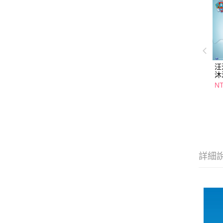
汪
沐
50
NT
詳細