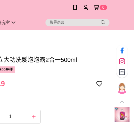
0
研究室
立大功洗髮泡泡露2合一500ml
390免運
19