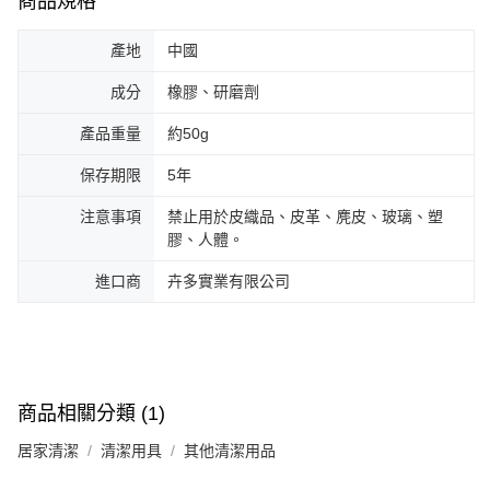
商品規格
產地
中國
成分
橡膠、研磨劑
產品重量
約50g
保存期限
5年
注意事項
禁止用於皮織品、皮革、麂皮、玻璃、塑
膠、人體。
進口商
卉多實業有限公司
商品相關分類 (1)
居家清潔
清潔用具
其他清潔用品