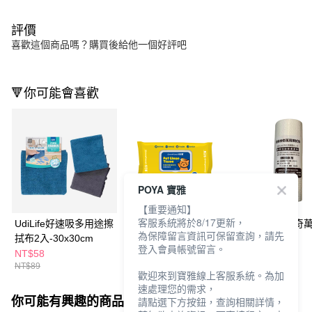
評價
喜歡這個商品嗎？購買後給他一個好評吧
🔻你可能會喜歡
POYA 寶雅
【重要通知】
客服系統將於8/17更新，
UdiLife好速吸多用途擦
有毛事除臭抑菌濕紙巾
洁熊貓環保神奇
為保障留言資訊可保留查詢，請先
拭布2入-30x30cm
50抽-除螨柔毛
拭布70張
登入會員帳號留言。
NT$58
NT$99
NT$139
NT$89
歡迎來到寶雅線上客服系統。為加
速處理您的需求，
你可能有興趣的商品
全站排行
請點選下方按鈕，查詢相關詳情，