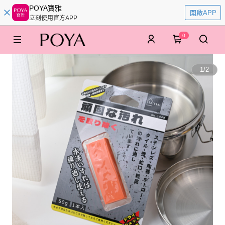
POYA寶雅
開啟APP
立刻使用官方APP
0
1
/
2