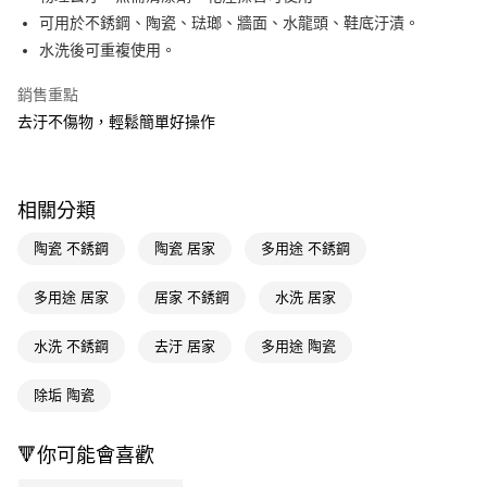
可用於不銹鋼、陶瓷、琺瑯、牆面、水龍頭、鞋底汙漬。
Apple Pay
水洗後可重複使用。
街口支付
銷售重點
悠遊付
去汙不傷物，輕鬆簡單好操作
Google Pay
AFTEE先享後付
相關分類
相關說明
【關於「AFTEE先享後付」】
陶瓷 不銹鋼
陶瓷 居家
多用途 不銹鋼
即享券
AFTEE先享後付是「在收到商品之後才付款」的支付方式。 讓您購物簡單
便利好安心！
多用途 居家
居家 不銹鋼
水洗 居家
１．簡單：不需註冊會員、不需綁卡、不需儲值。
運送方式
２．便利：只要手機號碼，簡訊認證，即可結帳。
３．安心：先確認商品／服務後，再付款。
水洗 不銹鋼
去汙 居家
多用途 陶瓷
全家取貨付款
每筆NT$65，滿NT$390(含以上)免運費
【「AFTEE先享後付」結帳流程】
除垢 陶瓷
１．於結帳方式選擇「AFTEE先享後付」後，將跳轉至「AFTEE先享後付」
付款後全家取貨
結帳頁面，進行簡訊認證並確認金額後，即可完成結帳。
２．訂單成立數日內，您將收到繳費通知簡訊。
每筆NT$65，滿NT$390(含以上)免運費
🔻你可能會喜歡
３．收到繳費通知簡訊後14天內，點擊此簡訊中的連結，可透過四大超商／
ATM／網路銀行／等多元方式進行付款，方視為交易完成。