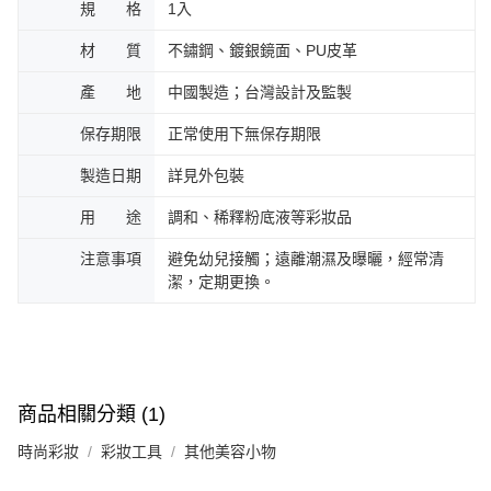
規 格
1入
材 質
不鏽鋼、鍍銀鏡面、PU皮革
產 地
中國製造；台灣設計及監製
保存期限
正常使用下無保存期限
製造日期
詳見外包裝
用 途
調和、稀釋粉底液等彩妝品
注意事項
避免幼兒接觸；遠離潮濕及曝曬，經常清
潔，定期更換。
商品相關分類 (1)
時尚彩妝
彩妝工具
其他美容小物