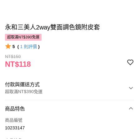
永和三美人2way雙面調色鏡附皮套
超取滿NT$390免運
5
(
1
則評價
)
NT$150
NT$118
付款與運送方式
超取滿NT$390免運
付款方式
商品特色
POYA支付
商品編號
信用卡一次付款
10233147
超商取貨付款