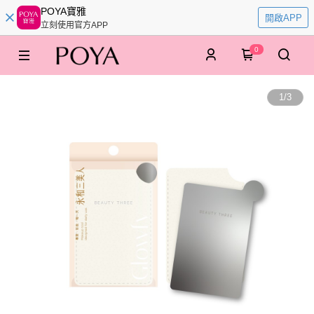
POYA寶雅
開啟APP
立刻使用官方APP
0
1
/
3