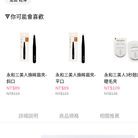
３．收到繳費通知簡訊後14天內，點擊此簡訊中的連結，可透過四大超商／
ATM／網路銀行／等多元方式進行付款，方視為交易完成。
萊爾富取貨付款
※ 請注意：結帳手續完成當下不需立刻繳費，但若您需要取消訂單，請聯絡
🔻你可能會喜歡
每筆NT$65，滿NT$490(含以上)免運費
購買商品的店家。未經商家同意取消之訂單仍視為有效，需透過AFTEE先享
後付繳納相關費用。
付款後萊爾富取貨
※ 交易是否成功請以「AFTEE先享後付 」之結帳頁面顯示為準，若有關於
是否繳費成功／繳費後需取消欲退款等相關疑問，請聯繫「AFTEE先享後付
每筆NT$65，滿NT$490(含以上)免運費
客戶支援中心」
https://netprotections.freshdesk.com/support/home
7-11取貨付款
【注意事項】
１．透過由恩沛科技股份有限公司提供之「AFTEE先享後付」服務完成之交
每筆NT$65，滿NT$490(含以上)免運費
易，需依本服務之必要範圍內提供個人資料，並將交易相關給付款項請求債
權轉讓予恩沛科技股份有限公司。
付款後7-11取貨
２．關於個人資料處理事宜，請瀏覽以下網址：
永和三美人煥眸眉夾-
永和三美人煥眸眉夾-
永和三美人3秒翹
每筆NT$65，滿NT$490(含以上)免運費
https://aftee.tw/terms/#terms3
斜口
平口
睫毛夾
３．未成年的使用者請事先徵得法定代理人或監護人之同意方可使用
NT$89
NT$89
NT$109
宅配(本島)
「AFTEE先享後付」，若未經同意申辦者引起之損失，本公司不負相關責
NT$115
NT$115
NT$135
任。
每筆NT$100，滿NT$790(含以上)免運費
４．使用「AFTEE先享後付」時，將依據個別帳號之用戶狀況，依本公司即
時審查核予不同之上限額度；若仍有額度不足之情形，本公司將視審查結果
付款後寶雅門市自取(由倉庫統一出貨)
請求用戶進行身份認證。
詳細說明
商品規格
相關推薦
每筆NT$80，滿NT$290(含以上)免運費
５．嚴禁一人註冊多個帳號或使用他人資訊註冊。若發現惡意使用之情形，
恩沛科技股份有限公司將有權停止該用戶之使用額度並採取法律行動。