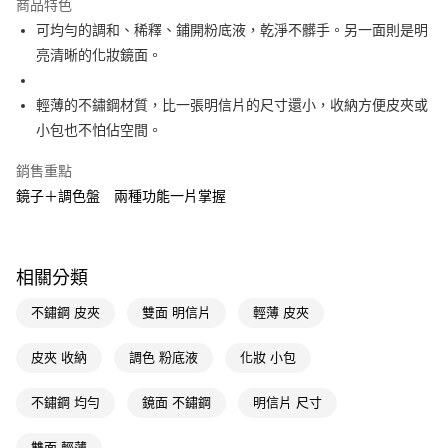
商品特色
LINE Pay
可均勻的調和、稀釋、鋪開粉底液，乾淨不髒手。另一面則是明
亮清晰的化妝鏡面。
Apple Pay
街口支付
輕薄的不鏽鋼材質，比一張明信片的尺寸還小，收納方便皮夾或
小包也不怕佔空間。
悠遊付
銷售重點
Google Pay
鏡子＋調色盤 兩種功能一片掌握
AFTEE先享後付
相關說明
【關於「AFTEE先享後付」】
即享券
相關分類
AFTEE先享後付是「在收到商品之後才付款」的支付方式。 讓您購物簡單
便利好安心！
１．簡單：不需註冊會員、不需綁卡、不需儲值。
不鏽鋼 皮夾
雙面 明信片
輕薄 皮夾
運送方式
２．便利：只要手機號碼，簡訊認證，即可結帳。
３．安心：先確認商品／服務後，再付款。
全家取貨付款
皮夾 收納
調色 粉底液
化妝 小包
每筆NT$65，滿NT$390(含以上)免運費
【「AFTEE先享後付」結帳流程】
１．於結帳方式選擇「AFTEE先享後付」後，將跳轉至「AFTEE先享後付」
不鏽鋼 均勻
鏡面 不鏽鋼
明信片 尺寸
付款後全家取貨
結帳頁面，進行簡訊認證並確認金額後，即可完成結帳。
２．訂單成立數日內，您將收到繳費通知簡訊。
每筆NT$65，滿NT$390(含以上)免運費
雙面 輕薄