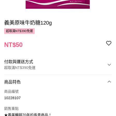
義美原味牛奶糖120g
超取滿NT$390免運
NT$50
付款與運送方式
超取滿NT$390免運
付款方式
商品特色
POYA支付
商品編號
信用卡一次付款
10228107
超商取貨付款
銷售重點
LINE Pay
★義美暢銷70年的長青商品！