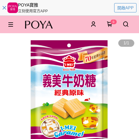
POYA寶雅
開啟APP
立刻使用官方APP
0
1
/
1