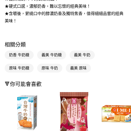
★硬式口感，濃郁奶香，難以忘懷的經典美味！
Apple Pay
★含嚼後，縈繞口中的醇濃奶香及獨特焦香，值得細細品嘗的經典
街口支付
美味！
悠遊付
Google Pay
相關分類
AFTEE先享後付
奶香 牛奶糖
義美 牛奶糖
義美 牛奶
相關說明
【關於「AFTEE先享後付」】
原味 牛奶糖
原味 牛奶
義美 原味
即享券
AFTEE先享後付是「在收到商品之後才付款」的支付方式。 讓您購物簡單
便利好安心！
１．簡單：不需註冊會員、不需綁卡、不需儲值。
🔻你可能會喜歡
運送方式
２．便利：只要手機號碼，簡訊認證，即可結帳。
３．安心：先確認商品／服務後，再付款。
全家取貨付款
每筆NT$65，滿NT$390(含以上)免運費
【「AFTEE先享後付」結帳流程】
１．於結帳方式選擇「AFTEE先享後付」後，將跳轉至「AFTEE先享後付」
付款後全家取貨
結帳頁面，進行簡訊認證並確認金額後，即可完成結帳。
２．訂單成立數日內，您將收到繳費通知簡訊。
每筆NT$65，滿NT$390(含以上)免運費
３．收到繳費通知簡訊後14天內，點擊此簡訊中的連結，可透過四大超商／
ATM／網路銀行／等多元方式進行付款，方視為交易完成。